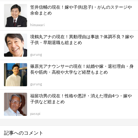
笠井信輔の現在！嫁や子供(息子)・がんのステージや
余命まとめ
himawari
境鶴丸アナの現在！異動理由は事故？体調不良？嫁や
子供・早期退職も総まとめ
gurung
篠原光アナウンサーの現在！結婚や嫁・退社理由・身
長や筋肉・高校や大学など経歴もまとめ
gurung
福留功男の現在！性格や悪評・消えた理由4つ・嫁や
子供など総まとめ
passpi
記事へのコメント