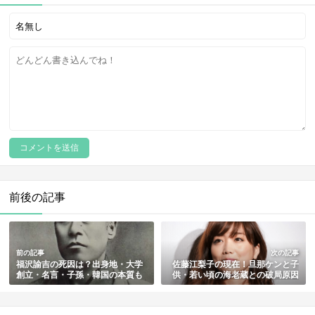
前後の記事
前の記事
次の記事
福沢諭吉の死因は？出身地・大学
佐藤江梨子の現在！旦那ケンと子
創立・名言・子孫・韓国の本質も
供・若い頃の海老蔵との破局原因
紹介
まとめ