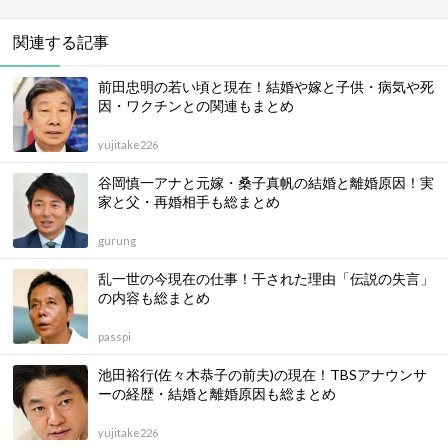
関連する記事
前田忠明の若い頃と現在！結婚や嫁と子供・病気や死
因・ワクチンとの関連もまとめ
yujitake226
谷岡慎一アナと元嫁・桑子真帆の結婚と離婚原因！実
家と父・再婚相手も総まとめ
gurung
乱一世の今現在の仕事！干された理由「伝説の失言」
の内容も総まとめ
passpi
池田裕行(佐々木恭子の前夫)の現在！TBSアナウンサ
ーの経歴・結婚と離婚原因も総まとめ
yujitake226