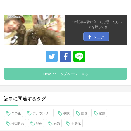
この記事が役に立ったと思ったら
シ
ェア
を押してね
シェア
NewSeeトップページに戻る
記事に関連するタグ
その後
アナウンサー
事故
動画
家族
柳田哲志
現在
結婚
非表示