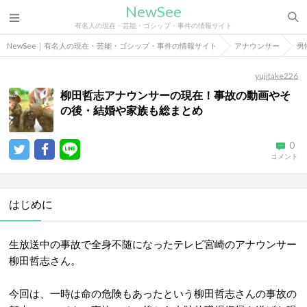
NewSee
有名人の現在・芸能・ゴシップ・事件の情報サイト
NewSee｜有名人の現在・芸能・ゴシップ・事件の情報サイト
アナウンサー
男
yujitake226
柳田哲志アナウンサーの現在！事故の動画やそ
の後・結婚や家族も総まとめ
0
コメント
はじめに
生放送中の事故で全身不随になったテレビ宮崎のアナウンサー
柳田哲志さん。
今回は、一時は命の危険もあったという柳田哲志さんの事故の