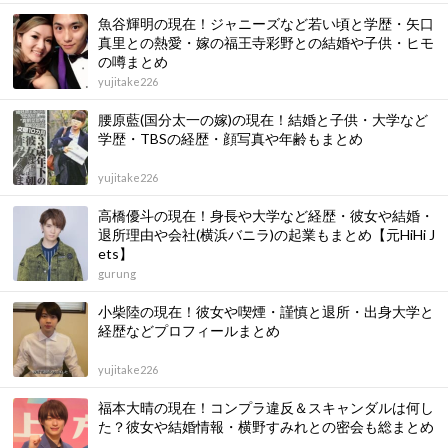
魚谷輝明の現在！ジャニーズなど若い頃と学歴・矢口
真里との熱愛・嫁の福王寺彩野との結婚や子供・ヒモ
の噂まとめ
yujitake226
腰原藍(国分太一の嫁)の現在！結婚と子供・大学など
学歴・TBSの経歴・顔写真や年齢もまとめ
yujitake226
高橋優斗の現在！身長や大学など経歴・彼女や結婚・
退所理由や会社(横浜バニラ)の起業もまとめ【元HiHi J
ets】
gurung
小柴陸の現在！彼女や喫煙・謹慎と退所・出身大学と
経歴などプロフィールまとめ
yujitake226
福本大晴の現在！コンプラ違反＆スキャンダルは何し
た？彼女や結婚情報・横野すみれとの密会も総まとめ