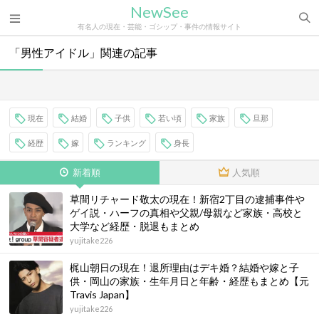
NewSee
有名人の現在・芸能・ゴシップ・事件の情報サイト
「男性アイドル」関連の記事
現在
結婚
子供
若い頃
家族
旦那
経歴
嫁
ランキング
身長
新着順
人気順
草間リチャード敬太の現在！新宿2丁目の逮捕事件や
ゲイ説・ハーフの真相や父親/母親など家族・高校と
大学など経歴・脱退もまとめ
yujitake226
梶山朝日の現在！退所理由はデキ婚？結婚や嫁と子
供・岡山の家族・生年月日と年齢・経歴もまとめ【元
Travis Japan】
yujitake226