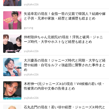
yujitake226
矢追幸宏の現在！金指一世の父親で韓国人？結婚や嫁
と子供・兄弟や家族・経歴と逮捕歴も総まとめ
gurung
仲村陸(Rちゃん元彼氏)の現在！浮気と破局・ジャニ
ーズ時代・大学やホストなど経歴も総まとめ
yujitake226
大川慶吾の現在！ジャニーズ時代と同期・大学など経
歴や結婚・自宅をルフィ強盗団に襲撃された事件まと
め
yujitake226
木村伸一(元ジャニーズJr.)の現在！V6候補の若い頃・
性被害の内容や文春の告発まとめ
yujitake226
石丸志門の現在！若い頃や経歴・ジャニーズJr.時代と