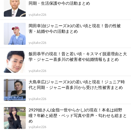
同期・生活保護や今の活動まとめ
yujitake226
岡田幸治(ジャニーズJr.)の若い頃と現在！昔の性被
害・結婚や今の活動まとめ
yujitake226
飯田恭平の現在！昔と若い頃・キスマイ脱退理由と大
学・ジャニー喜多川の被害者や結婚情報もまとめ
yujitake226
大島幸広(ジャニーズJr.)の若い頃と現在！ジュニア時
代と同期・ジャニー喜多川から受けた性被害まとめ
yujitake226
2929姐さん(金指一世やらかし)の現在！本名は紺野
瞳？年齢と経歴・ベッド写真や音声・匂わせも総まと
め
yujitake226