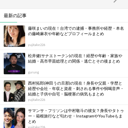
最新の記事
藤咲まいの現在！台湾での逮捕・事務所や経歴・本名
の藤崎麻衣や年齢などプロフィールまとめ
yujitake226
松井健(サナエトークン)の現在！経歴や年齢・家族や
結婚・高市早苗総理との関係・逃亡とその後まとめ
gurung
西村拓郎(神田うの旦那)の現在！身長や父親・学歴と
経歴や会社・年収と資産・刺される事件や恫喝音声・
結婚と子供や自宅・脳梗塞の病気もまとめ
yujitake226
サマンサ・フリソンは中村敬斗の彼女？身長やタトゥ
ー・箱根旅行など匂わせ・InstagramやYouTubeもま
とめ
yujitake226