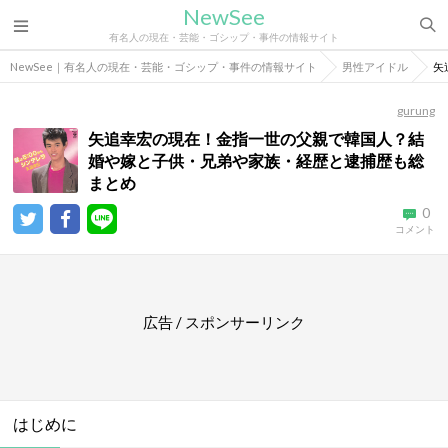
NewSee
有名人の現在・芸能・ゴシップ・事件の情報サイト
NewSee｜有名人の現在・芸能・ゴシップ・事件の情報サイト
男性アイドル
矢
gurung
矢追幸宏の現在！金指一世の父親で韓国人？結
婚や嫁と子供・兄弟や家族・経歴と逮捕歴も総
まとめ
0
コメント
広告 / スポンサーリンク
はじめに