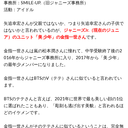
事務所：SMILE-UP.（旧ジャニーズ事務所）
活動：アイドル
矢追幸宏さんが父親ではないか、つまり矢追幸宏さんの子供で
はないかと言われているのが、
ジャニーズJr.（現在のジュニ
ア）のユニット「美 少年」の金指一世さん
です。
金指一世さんは嵐の松本潤さんに憧れて、中学受験終了後の2
016年からジャニーズ事務所に入り、2017年から「美 少年」
の最年少メンバーになりました。
金指一世さんはBTSのV（テテ）さんに似ていると言われてい
ます。
BTSのテテさんと言えば、2021年に世界で最も美しい顔の1位
に選ばれたこともあり、「彫刻も逃げ出す美貌」と言われるほ
どのイケメンです。
金指一世さんがそのテテさんに似ているということは、完全無