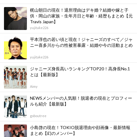
梶山朝日の現在！退所理由はデキ婚？結婚や嫁と子
供・岡山の家族・生年月日と年齢・経歴もまとめ【元
Travis Japan】
yujitake226
平本淳也の若い頃と現在！ジャニーズのすべて／ジャ
ニー喜多川からの性被害暴露・結婚や今の活動まとめ
yujitake226
ジャニーズ身長高いランキングTOP20！高身長No.1
とは【最新版】
Aimy
NEWSメンバーの人気順！脱退者の現在とプロフィー
ルも紹介【最新版】
goboutree
小島啓の現在！TOKIO脱退理由や顔画像・最新情報
まとめ【幻のメンバー】