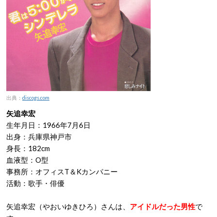
出典：
discogs.com
矢追幸宏
生年月日：1966年7月6日
出身：兵庫県神戸市
身長：182cm
血液型：O型
事務所：オフィスT＆Kカンパニー
活動：歌手・俳優
矢追幸宏（やおいゆきひろ）さんは、
アイドルだった男性
で