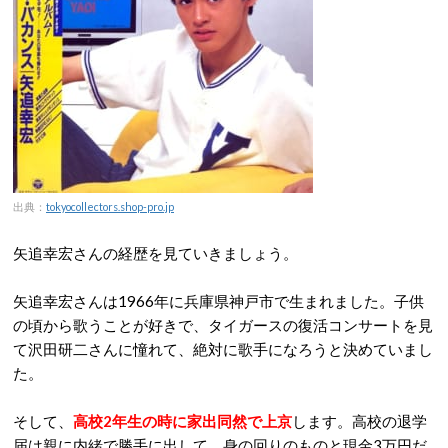
出典：
tokyocollectors.shop-pro.jp
矢追幸宏さんの経歴を見ていきましょう。
矢追幸宏さんは1966年に兵庫県神戸市で生まれました。子供
の頃から歌うことが好きで、タイガースの復活コンサートを見
て沢田研二さんに憧れて、絶対に歌手になろうと決めていまし
た。
そして、
高校2年生の時に家出同然で上京
します。高校の退学
届は親に内緒で勝手に出して、身の回りのものと現金3万円だ