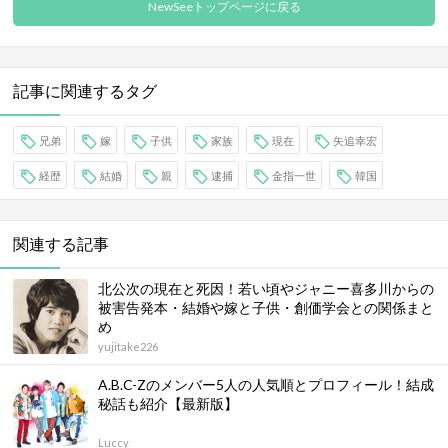
NewSeeトップページに戻る
記事に関連するタグ
兄弟
嫁
子供
家族
現在
矢追幸宏
経歴
結婚
親
逮捕
金指一世
韓国
関連する記事
北公次の現在と死因！若い頃やジャニー喜多川からの
被害告発本・結婚や嫁と子供・創価学会との関係まと
め
yujitake226
A.B.C-Zのメンバー5人の人気順とプロフィール！結成
秘話も紹介【最新版】
Luccy