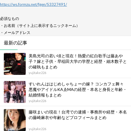
https://ws.formzu.net/fgen/S3327491/
必須なもの
・お名前（サイト上に表示するニックネーム）
・メールアドレス
最新の記事
美島光司の若い頃と現在！熱愛の紅白歌手は藤あや
子？嫁と子供・早稲田大学の学歴と経歴・細木数子と
の確執もまとめ
yujitake226
すいれんははじめしゃちょーの嫁？ コンカフェ舞々
悪魔やアイドルKAゑMAの経歴・本名と身長と年齢・
結婚情報もまとめ
yujitake226
藤咲まいの現在！台湾での逮捕・事務所や経歴・本名
の藤崎麻衣や年齢などプロフィールまとめ
yujitake226