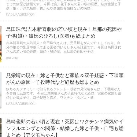
までの病歴が話題です。 今回は宮川花子さんの若い頃の経歴、結婚生活と子
供（娘）、浮気騒動、胃がんや多発性骨髄腫などの病歴、
KABURAGIREMON
島田珠代(吉本新喜劇)の若い頃と現在！旦那の死因や
子供(娘)・彼氏のひろし(医者)も総まとめ
吉本新喜劇の人気芸人・島田珠代さんは、元旦那をがんで亡くしており、自
分の娘との別居や彼氏である医者のひろしさんも話題です。 今回は島田珠代
さんの若い頃の経歴、結婚・離婚歴、元旦那の死因や子供
gurung
見栄晴の現在！嫁と子供など家族＆双子疑惑・下咽頭
がんの原因・子役時代など経歴も総まとめ
欽ちゃんファミリーで知られるタレント・役者の見栄晴さんは、下咽頭がん
を告白し話題です。 今回は見栄晴さんの子役時代など経歴、実家の家族と結
婚した嫁＆子供、双子疑惑と真相、ワクチン・タバコ・酒
KABURAGIREMON
島崎俊郎の若い頃と現在！死因はワクチン？病気やイ
ンフルエンザとの関係・結婚した嫁と子供・自宅も総
まとめ【アダモちゃん】