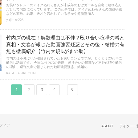
お笑いタレントのアイクぬわらさんが未成年のおはガールを自宅に連れ込ん
だとして問題になっています。 この記事では、アイクぬわらさんの国籍や親
などの家族、結婚、天才と言われている学歴や超新塾加入
yujitake226
竹内ズの現在！解散理由は不仲？殴り合い喧嘩の噂と
真相・文春が報じた動画強要疑惑とその後・結婚の有
無も徹底紹介【竹内大規&がまの助】
竹内ズは不仲ぶりが注目されていたお笑いコンビですが、とうとう2023年に
解散し話題です。 今回は竹内ズの経歴、殴り合いの喧嘩など不仲の噂や解散
の理由、週刊文春で報じられた動画強要疑惑、結婚の
KABURAGIREMON
...
1
2
3
4
9
メディア
ABOUT
ライター一