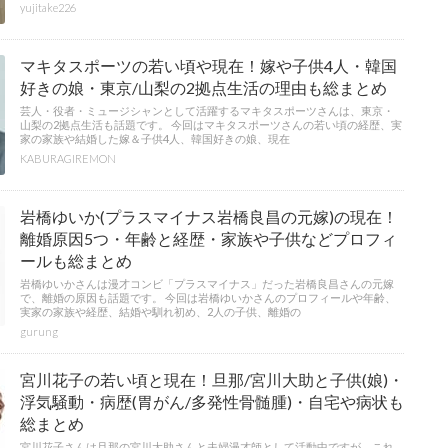
yujitake226
マキタスポーツの若い頃や現在！嫁や子供4人・韓国
好きの娘・東京/山梨の2拠点生活の理由も総まとめ
芸人・役者・ミュージシャンとして活躍するマキタスポーツさんは、東京・
山梨の2拠点生活も話題です。 今回はマキタスポーツさんの若い頃の経歴、実
家の家族や結婚した嫁＆子供4人、韓国好きの娘、現在
KABURAGIREMON
岩橋ゆいか(プラスマイナス岩橋良昌の元嫁)の現在！
離婚原因5つ・年齢と経歴・家族や子供などプロフィ
ールも総まとめ
岩橋ゆいかさんは漫才コンビ「プラスマイナス」だった岩橋良昌さんの元嫁
で、離婚の原因も話題です。 今回は岩橋ゆいかさんのプロフィールや年齢、
実家の家族や経歴、結婚や馴れ初め、2人の子供、離婚の
gurung
宮川花子の若い頃と現在！旦那/宮川大助と子供(娘)・
浮気騒動・病歴(胃がん/多発性骨髄腫)・自宅や病状も
総まとめ
宮川花子さんは旦那の宮川大助さんと夫婦漫才師として活動中ですが、これ