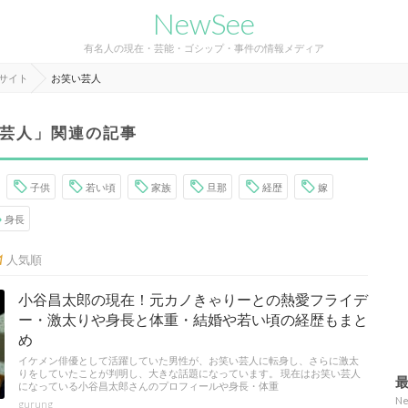
NewSee
有名人の現在・芸能・ゴシップ・事件の情報メディア
報サイト
お笑い芸人
芸人」関連の記事
子供
若い頃
家族
旦那
経歴
嫁
身長
人気順
小谷昌太郎の現在！元カノきゃりーとの熱愛フライデ
ー・激太りや身長と体重・結婚や若い頃の経歴もまと
め
イケメン俳優として活躍していた男性が、お笑い芸人に転身し、さらに激太
りをしていたことが判明し、大きな話題になっています。 現在はお笑い芸人
になっている小谷昌太郎さんのプロフィールや身長・体重
N
gurung