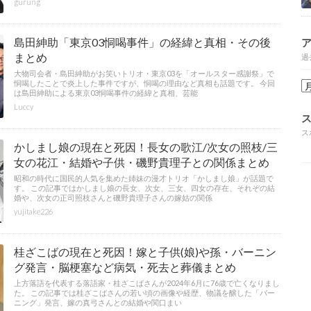
gurung
島田紳助「東京03恫喝事件」の経緯と真相・その後
まとめ
過
大物司会者・島田紳助がお笑いトリオ・東京03を「オールスター感謝祭」で
恫喝したことで炎上した事件ですが、恫喝の理由など真相も話題です。 今回
は島田紳助による東京03恫喝事件の経緯と真相、芸能
Luccy
ス
かしまし娘の現在と死因！長女の歌江/次女の照枝/三
女の花江・結婚や子供・磯野貴理子との関係まとめ
昭和の時代に国民的人気を集めた姉妹の漫才トリオ「かしまし娘」が話題で
す。 この記事ではかしまし娘の長女、次女、三女、四女の存在、それぞの結
婚や、次女の正司照枝さんと磯野貴理子さんの嫁姑の関係
yujitake226
桂ざこばの現在と死因！嫁と子供(娘)や孫・バーニン
グ発言・脳梗塞など病気・死去と葬儀まとめ
上方落語を代表する落語家・桂ざこばさんが2024年6月に76歳で亡くなりまし
た。 この記事では桂ざこばさんの若い頃の画像や経歴、物議を醸した「バー
ニング」発言、嫁の真弓さんとの結婚や関口まい