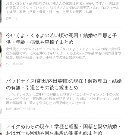
お笑いコンビ・品川庄司の品川祐さんの家族は有名人が多いですが、実は姉
が病気で亡くなっています。 品川祐さんの姉の品川実花さんのプロフィール
や経歴、家族（父親・母親・姉・弟）と死去や死因、結婚
gurung
今いくよ・くるよの若い頃や死因！結婚や旦那と子
供・年齢・病気や車椅子まとめ
女性漫才コンビのパイオニアである「今いくよ・くるよ」の2人の若い頃や現
在が話題です。 この記事では今いくよ・くるよの2人の年齢や若い頃の画像や
経歴、結婚や旦那、子供、車椅子での舞台出演や病気
yujitake226
バッドナイス(常田/内田英輔)の現在！解散理由・結婚
の有無・引退とその後も総まとめ
「バッドナイス」は2019年に解散したワタナベエンターテインメントのお笑
いコンビですが、解散理由や現在が話題です。 今回は「バッドナイス」の経
歴や解散理由、芸人を引退した内田英輔さんのその後
KABURAGIREMON
アイクぬわらの現在！学歴と経歴・国籍と親や結婚・
おはガール騒動や河村果歩の謝罪も総まとめ