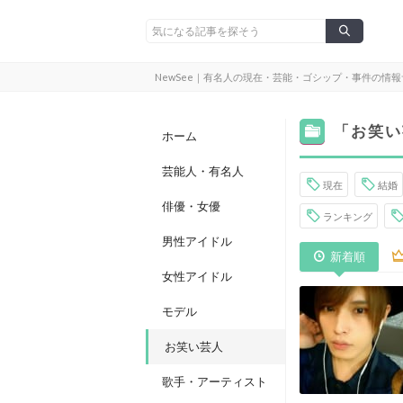
NewSee｜有名人の現在・芸能・ゴシップ・事件の情
「お笑い
ホーム
芸能人・有名人
現在
結婚
俳優・女優
ランキング
男性アイドル
新着順
女性アイドル
モデル
お笑い芸人
歌手・アーティスト