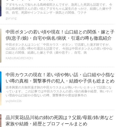
アダモちゃんで知られる島崎俊郎さんですが、急死した死因も話題です。 今
回は島崎俊郎さんの若い頃とアダモちゃん誕生のきっかけ、結婚した嫁や子
供、自宅、死因やインフルエンザ・病気との関係、ワクチ
gurung
中田ボタンの若い頃や現在！山口組との関係・嫁と子
供(息子/娘)・自宅や病名/病状・引退の噂も徹底紹介
中田ボタンさんはコンビ「中田カウス・ボタン」で活躍した漫才師ですが、
山口組との黒い噂や引退説も話題です。 今回は中田ボタンさんの若い頃や山
口組との関係、結婚した嫁と子供（娘や息子）、自宅、病
KABURAGIREMON
中田カウスの現在！若い頃や怖い話・山口組や小指な
い噂の真相・襲撃事件の犯人・結婚や子供も総まとめ
吉本興業の大御所漫才師の中田カウスさんが怖いヤバいとネットで話題にな
っています。 この記事では中田カウスさんの若い頃の画像や経歴、怖いヤバ
い理由や山口組や小指ないの噂、襲撃事件や脅迫状事件の
yujitake226
品川実花(品川祐の姉)の死因は？父親/母親/姉/弟など
家族や結婚・経歴とプロフィールまとめ