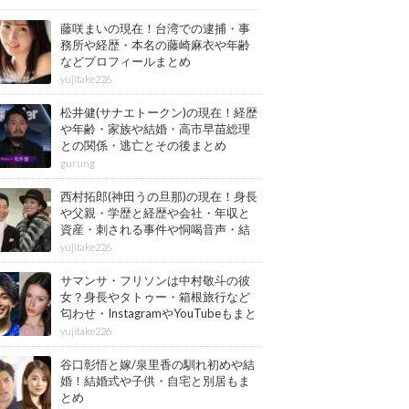
藤咲まいの現在！台湾での逮捕・事
務所や経歴・本名の藤崎麻衣や年齢
などプロフィールまとめ
yujitake226
松井健(サナエトークン)の現在！経歴
や年齢・家族や結婚・高市早苗総理
との関係・逃亡とその後まとめ
gurung
西村拓郎(神田うの旦那)の現在！身長
や父親・学歴と経歴や会社・年収と
資産・刺される事件や恫喝音声・結
婚と子供や自宅・脳梗塞の病気もま
yujitake226
とめ
サマンサ・フリソンは中村敬斗の彼
女？身長やタトゥー・箱根旅行など
匂わせ・InstagramやYouTubeもまと
め
yujitake226
谷口彰悟と嫁/泉里香の馴れ初めや結
婚！結婚式や子供・自宅と別居もま
とめ