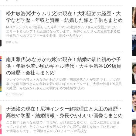
松井敏浩(松井ケムリ父)の現在！大和証券の経歴・大
学など学歴・年収と資産・結婚した嫁と子供もまとめ
M-1グランプリを2連覇しした令和ロマンの松井ケムリさんの父親がすごい！
エリート＆セレブ！と話題になっています。 松井ケムリさんの父親である松
井敏浩さんのプロフィールやSNS、高校や大学など
gurung
南川雅代(みなみかわ嫁)の現在！結婚の馴れ初めや子
供・年齢や若い頃のギャル時代・大学や渋谷109店員
の経歴・会社もまとめ
ブレイク中の芸人・みなみかわさんの妻・南川雅代さんが話題です。 この記
事では南川雅代さんの年齢や若い頃のギャルエピソード、大学や渋谷109店員
の経歴、みなみかわさんとの馴れ初めや結婚や2人の
yujitake226
ナ酒渚の現在！尼神インター解散理由と大工の経歴・
高校や学歴・結婚情報・身長やかわいい画像もまとめ
ここ数年は色々な意味で「THE W」が話題になるなど、女芸人に注目が集ま
っていますが、たくさんいる女芸人の中でも異色の魅力を放っているのが、
ナ酒渚さんです。 ナ酒渚さんのプロフィールや高校な