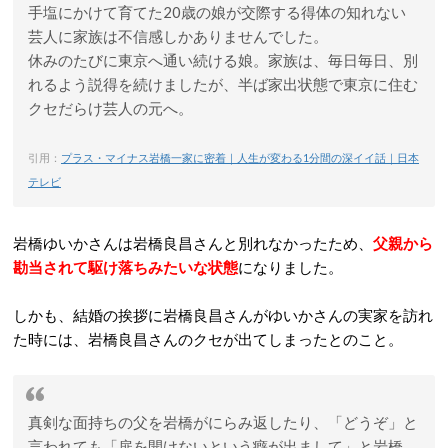
手塩にかけて育てた20歳の娘が交際する得体の知れない
芸人に家族は不信感しかありませんでした。
休みのたびに東京へ通い続ける娘。家族は、毎日毎日、別
れるよう説得を続けましたが、半ば家出状態で東京に住む
クセだらけ芸人の元へ。
引用：
プラス・マイナス岩橋一家に密着｜人生が変わる1分間の深イイ話｜日本
テレビ
岩橋ゆいかさんは岩橋良昌さんと別れなかったため、
父親から
勘当されて駆け落ちみたいな状態
になりました。
しかも、結婚の挨拶に岩橋良昌さんがゆいかさんの実家を訪れ
た時には、岩橋良昌さんのクセが出てしまったとのこと。
真剣な面持ちの父を岩橋がにらみ返したり、「どうぞ」と
言われても「扉を開けないという癖が出まして」と岩橋。