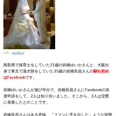
出典：
ameblo.jp
鳥取県で保育士をしていた21歳の岩橋ゆいかさんと、大阪出
身で東京で漫才師をしていた35歳の岩橋良昌さんの
馴れ初め
はFacebook
です。
岩橋ゆいかさんが遊び半分で、岩橋良昌さんにFacebookの友
達申請をして、2人は知り合いました。そこから、2人は交際
に発展したとのことです。
岩橋良昌さんはある意味、「ファンに手を出した」ような状態