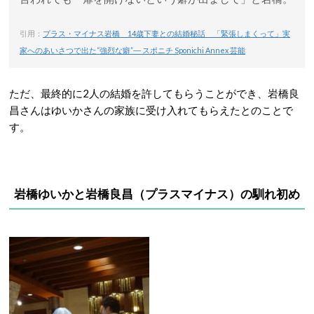
引用：
プラス・マイナス岩橋 14歳下妻との結婚秘話 「緊張しまくって」実
家へのあいさつで出た“強烈な癖”― スポニチ Sponichi Annex 芸能
ただ、最終的に2人の結婚を許してもらうことができ、岩橋良
昌さんはゆいかさんの家族に受け入れてもらえたとのことで
す。
岩橋ゆいかと岩橋良昌（プラスマイナス）の
馴れ初め