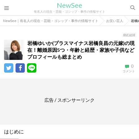
NewSee
有名人の現在・芸能・ゴシップ・事件の情報サイト
NewSee｜有名人の現在・芸能・ゴシップ・事件の情報サイト
お笑い芸人
岩橋
gurung
岩橋ゆいか(プラスマイナス岩橋良昌の元嫁)の現
在！離婚原因5つ・年齢と経歴・家族や子供など
プロフィールも総まとめ
0
コメント
広告 / スポンサーリンク
はじめに