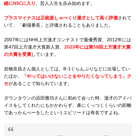
緒にNSCに入り
、芸人人生を歩み始めます。
プラスマイナスは正統派しゃべくり漫才として高く評価
されて
いて、「劇場番長」と評価されることもありました。
2007年にはNHK上方漫才コンテストで最優秀賞、2012年には
第47回上方漫才大賞新人賞、
2023年には第58回上方漫才大賞
の大賞を受賞
しています。
岩橋良昌さん個人としては、R-1ぐらんぷりなどに出場してい
たほか、
「やってはいけないことをやりたくなってしまう」ク
セ
があることで知られています。
ダウンタウンの浜田雅功さんに初めて会った時、漫才のアドバ
イスをしてくれたにもかかわらず、鼻にくっつくくらいの距離
であっかんべーをしたというエピソードは有名ですよね。