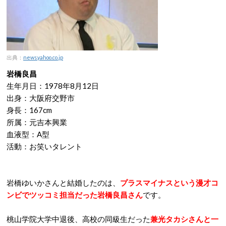
出典：
news.yahoo.co.jp
岩橋良昌
生年月日：1978年8月12日
出身：大阪府交野市
身長：167cm
所属：元吉本興業
血液型：A型
活動：お笑いタレント
岩橋ゆいかさんと結婚したのは、
プラスマイナスという漫才コ
ンビでツッコミ担当だった岩橋良昌さん
です。
桃山学院大学中退後、高校の同級生だった
兼光タカシさんと一