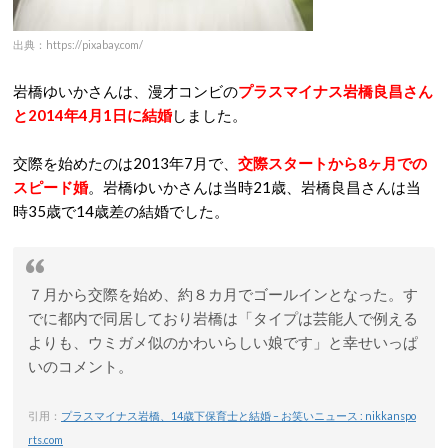
出典：https://pixabay.com/
岩橋ゆいかさんは、漫才コンビの
プラスマイナス岩橋良昌さん
と2014年4月1日に結婚
しました。
交際を始めたのは2013年7月で、
交際スタートから8ヶ月での
スピード婚
。岩橋ゆいかさんは当時21歳、岩橋良昌さんは当
時35歳で14歳差の結婚でした。
７月から交際を始め、約８カ月でゴールインとなった。す
でに都内で同居しており岩橋は「タイプは芸能人で例える
よりも、ウミガメ似のかわいらしい娘です」と幸せいっぱ
いのコメント。
引用：
プラスマイナス岩橋、14歳下保育士と結婚 – お笑いニュース : nikkanspo
rts.com