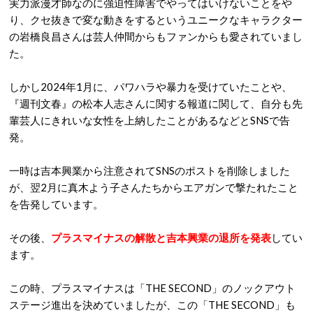
実力派漫才師なのに強迫性障害でやってはいけないことをや
り、クセ抜きで変な動きをするというユニークなキャラクター
の岩橋良昌さんは芸人仲間からもファンからも愛されていまし
た。
しかし2024年1月に、パワハラや暴力を受けていたことや、
『週刊文春』の松本人志さんに関する報道に関して、自分も先
輩芸人にきれいな女性を上納したことがあるなどとSNSで告
発。
一時は吉本興業から注意されてSNSのポストを削除しました
が、翌2月に真木よう子さんたちからエアガンで撃たれたこと
を告発しています。
その後、
プラスマイナスの解散と吉本興業の退所を発表
してい
ます。
この時、プラスマイナスは「THE SECOND」のノックアウト
ステージ進出を決めていましたが、この「THE SECOND」も