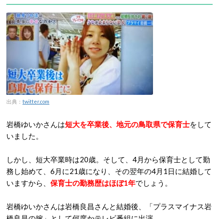
出典：
twitter.com
岩橋ゆいかさんは
短大を卒業後、地元の鳥取県で保育士
をして
いました。
しかし、短大卒業時は20歳。そして、4月から保育士として勤
務し始めて、6月に21歳になり、その翌年の4月1日に結婚して
いますから、
保育士の勤務歴はほぼ1年
でしょう。
岩橋ゆいかさんは岩橋良昌さんと結婚後、「プラスマイナス岩
橋良昌の嫁」として何度かテレビ番組に出演。