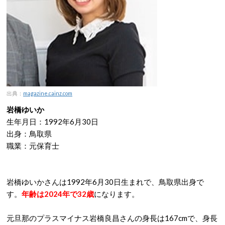
出典：
magazine.cainz.com
岩橋ゆいか
生年月日：1992年6月30日
出身：鳥取県
職業：元保育士
岩橋ゆいかさんは1992年6月30日生まれで、鳥取県出身で
す。
年齢は2024年で32歳
になります。
元旦那のプラスマイナス岩橋良昌さんの身長は167cmで、身長