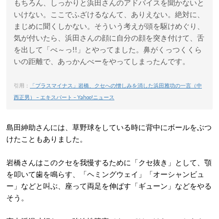
もちろん、しっかりと浜田さんのアドバイスを聞かないと
いけない。ここでふざけるなんて、ありえない。絶対に、
まじめに聞くしかない。そういう考えが頭を駆けめぐり、
気が付いたら、浜田さんの顔に自分の顔を突き付けて、舌
を出して「べ～っ!!」とやってました。鼻がくっつくくら
いの距離で、あっかんべーをやってしまったんです。
引用：
「プラスマイナス」岩橋、クセへの憎しみを消した浜田雅功の一言（中
西正男） – エキスパート – Yahoo!ニュース
島田紳助さんには、草野球をしている時に背中にボールをぶつ
けたこともありました。
岩橋さんはこのクセを我慢するために「クセ抜き」として、顎
を叩いて歯を鳴らす、「ヘミングウェイ」「オーシャンビュ
ー」などと叫ぶ、座って両足を伸ばす「ギューン」などをやる
そう。