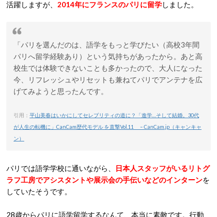
活躍しますが、
2014年にフランスのパリに留学
しました。
「パリを選んだのは、語学をもっと学びたい（高校3年間
パリへ留学経験あり）という気持ちがあったから。あと高
校生では体験できないことも多かったので、大人になった
今、リフレッシュやリセットも兼ねてパリでアンテナを広
げてみようと思ったんです。
引用：
平山美春はいかにしてセレブリティの道に？「進学…そして結婚。30代
が人生の転機に」CanCam歴代モデル を直撃Vol.11 – CanCam.jp（キャンキャ
ン）
パリでは語学学校に通いながら、
日本人スタッフがいるリトグ
ラフ工房でアシスタントや展示会の手伝いなどのインターン
を
していたそうです。
28歳からパリに語学留学するなんて、本当に素敵です。行動