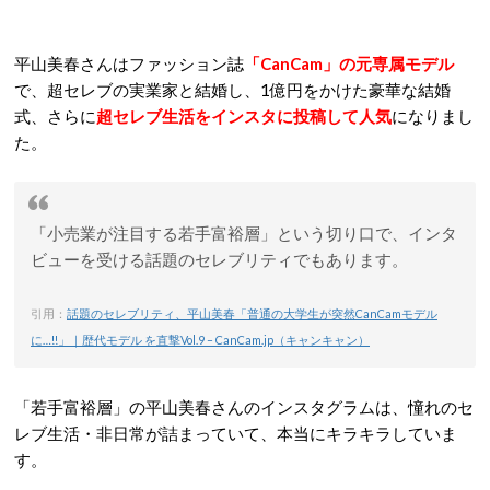
平山美春さんはファッション誌
「CanCam」の元専属モデル
で、超セレブの実業家と結婚し、1億円をかけた豪華な結婚
式、さらに
超セレブ生活をインスタに投稿して人気
になりまし
た。
「小売業が注目する若手富裕層」という切り口で、インタ
ビューを受ける話題のセレブリティでもあります。
引用：
話題のセレブリティ、平山美春「普通の大学生が突然CanCamモデル
に…!!」｜歴代モデル を直撃Vol.9 – CanCam.jp（キャンキャン）
「若手富裕層」の平山美春さんのインスタグラムは、憧れのセ
レブ生活・非日常が詰まっていて、本当にキラキラしていま
す。