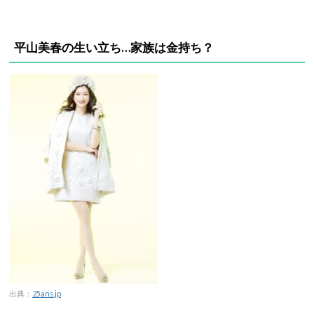
平山美春の生い立ち…家族は金持ち？
出典：
25ans.jp