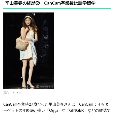
平山美春の経歴② CanCam
卒業後は語学留学
出典：
mdpr.jp
CanCam卒業時27歳だった平山美春さんは、CanCamよりもタ
ーゲットの年齢層が高い「Oggi」や「GINGER」などの雑誌で