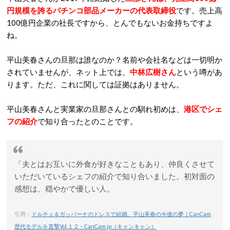
円規模を誇るパチンコ部品メーカーの代表取締役
です。売上高
100億円企業の社長ですから、とんでもないお金持ちですよ
ね。
平山美春さんの旦那は誰なのか？名前や会社名などは一切明か
されていませんが、ネット上では、
中林広樹さん
という噂があ
ります。ただ、これに関しては証拠はありません。
平山美春さんと実業家の旦那さんとの馴れ初めは、
港区でシェ
フの紹介
で知り合ったとのことです。
「夫とはお互いに外食が好きなこともあり、仲良くさせて
いただいているシェフの紹介で知り合いました。初対面の
感想は、穏やかで優しい人。
引用：
ドルチェ＆ガッバーナのドレスで結婚。平山美春の今後の夢｜CanCam
歴代モデルを直撃Vol.１２ – CanCam.jp（キャンキャン）