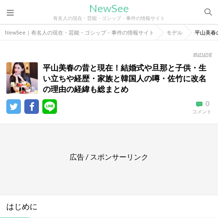
NewSee
有名人の現在・芸能・ゴシップ・事件の情報サイト
NewSee｜有名人の現在・芸能・ゴシップ・事件の情報サイト
モデル
平山美春
gurung
平山美春の昔と現在！結婚式や旦那と子供・生
い立ちや経歴・家族と韓国人の噂・佐竹に改名
の理由の経緯も総まとめ
0
コメント
広告 / スポンサーリンク
はじめに