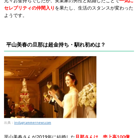
元々お金持ちでしたが、実業家の男性と結婚したことで
一気に
セレブリティの仲間入り
を果たし、生活のスタンスが変わった
ようです。
平山美春の旦那は超金持ち・馴れ初めは？
出典：
instagrammernews.com
平山美春さんが2019年に結婚した
旦那さんは、売上高100億