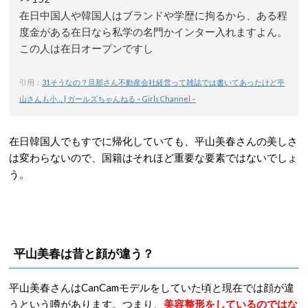
在日中国人や韓国人はブランドや学歴に拘るから、ある程
度金がある在日なら私学の名門かインター入れますよん。
この人は在日オープンですし
引用：
31そうなの？旦那さん不動産会社経営って雑誌では書いてあったけど平
山さんも小… | ガールズちゃんねる – Girls Channel –
在日韓国人でもすでに帰化していても、平山美春さんの美しさ
は変わらないので、国籍はそれほど重要な要素ではないでしょ
う。
平山美春は昔と顔が違う？
平山美春さんはCanCamモデルをしていた頃と現在では顔が違
うという噂があります。つまり、
美容整形をしているのではな