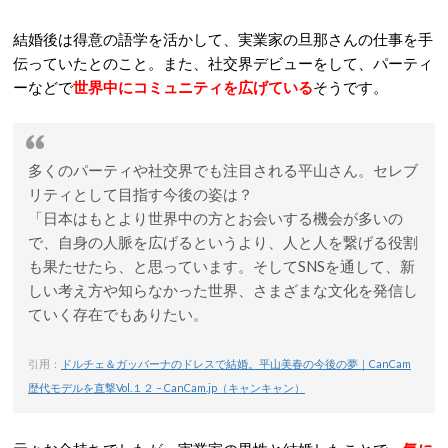
結婚後は得意の語学を活かして、実業家の旦那さんの仕事を手
伝っていたとのこと。また、社交界デビューをして、パーティ
ーなどで
世界中にコミュニティを広げている
そうです。
多くのパーティや社交界でも注目される平山さん。セレブ
リティとして目指す今後の姿は？
「日本はもとより世界中の方とお会いする機会が多いの
で、自身の人脈を広げるというより、人と人を繋げる役割
も果たせたら、と思っています。そしてSNSを通して、新
しい考え方や知らなかった世界、さまざまな文化を発信し
ていく存在でもありたい。
引用：
ドルチェ＆ガッバーナのドレスで結婚。平山美春の今後の夢｜CanCam
歴代モデルを直撃Vol.１２ – CanCam.jp（キャンキャン）