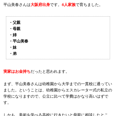
平山美春さんは
大阪府出身
です。
6人家族
で育ちました。
・父親
・母親
・姉
・平山美春
・妹
・弟
実家はお金持ち
だったと思われます。
まず、平山美春さんは幼稚園から大学までの一貫校に通ってい
ました。ということは、幼稚園からエスカレーター式の私立の
学校になりますので、公立に比べて学費はかなり高いはずで
す。
しかも、美術を学べる高校に行きたいと母親に相談したとこ