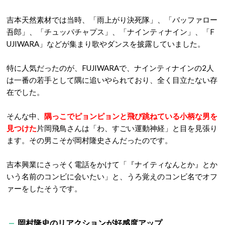
吉本天然素材では当時、「雨上がり決死隊」、「バッファロー
吾郎」、「チュッパチャプス」、「ナインティナイン」、「F
UJIWARA」などが集まり歌やダンスを披露していました。
特に人気だったのが、FUJIWARAで、ナインティナインの2人
は一番の若手として隅に追いやられており、全く目立たない存
在でした。
そんな中、
隅っこでピョンピョンと飛び跳ねている小柄な男を
見つけた
片岡飛鳥さんは「わ、すごい運動神経」と目を見張り
ます。その男こそが岡村隆史さんだったのです。
吉本興業にさっそく電話をかけて「『ナイティなんとか』とか
いう名前のコンビに会いたい」と、うろ覚えのコンビ名でオフ
ァーをしたそうです。
岡村隆史のリアクションが好感度アップ