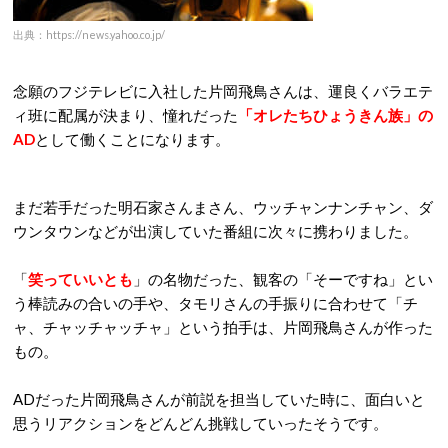
出典：https://news.yahoo.co.jp/
念願のフジテレビに入社した片岡飛鳥さんは、運良くバラエテ
ィ班に配属が決まり、憧れだった
「オレたちひょうきん族」の
AD
として働くことになります。
まだ若手だった明石家さんまさん、ウッチャンナンチャン、ダ
ウンタウンなどが出演していた番組に次々に携わりました。
「
笑っていいとも
」の名物だった、観客の「そーですね」とい
う棒読みの合いの手や、タモリさんの手振りに合わせて「チ
ャ、チャッチャッチャ」という拍手は、片岡飛鳥さんが作った
もの。
ADだった片岡飛鳥さんが前説を担当していた時に、面白いと
思うリアクションをどんどん挑戦していったそうです。