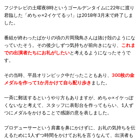
フジテレビの土曜夜8時というゴールデンタイムに22年に渡り
君臨した「めちゃ×2イケてるッ!」は2018年3月末で終了しま
した。
番組が終わったばかりの頃の片岡飛鳥さんは抜け殻のようにな
っていたそう。その後少しずつ気持ちが前向きになり、
これま
での出演者たちにお礼がしたい
と考えるようになったそうで
す。
その当時、平昌オリンピック中だったこともあり、
300枚の金
メダルを作って1か月かけて自ら配り歩き
ました。
一斉に郵送するというやり方もありますが、めちゃ×イケっぽ
くないなと考えて、スタッフに表彰台を作ってもらい、1人ず
つにメダルをかけることで感謝の意を表しました。
プロデューサーという肩書を鼻にかけずに、お礼の気持ちを伝
えるために1人ずつ時間をかけてお礼を言うなんて、出演者も