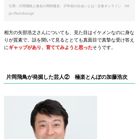
引用：片岡飛鳥と無名の岡村隆史、27年前の出会いとは – 文春オンライン htt
ps://bunshun.jp/
相方の矢部浩之さんについても、見た目はイケメンなのに身な
りが質素で、話を聞いて見るととても真面目で真摯な受け答え
に
ギャップがあり、育ててみようと思った
そうです。
片岡飛鳥が発掘した芸人②
極楽とんぼの加藤浩次