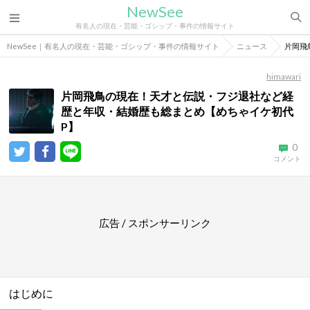
NewSee
有名人の現在・芸能・ゴシップ・事件の情報サイト
NewSee｜有名人の現在・芸能・ゴシップ・事件の情報サイト
ニュース
片岡飛
himawari
片岡飛鳥の現在！天才と伝説・フジ退社など経
歴と年収・結婚歴も総まとめ【めちゃイケ初代
P】
0
コメント
広告 / スポンサーリンク
はじめに