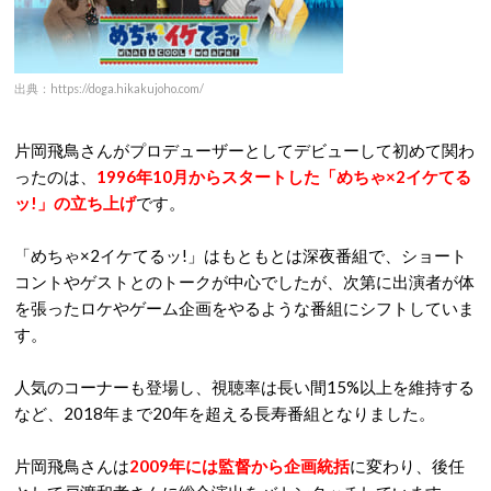
出典：https://doga.hikakujoho.com/
片岡飛鳥さんがプロデューザーとしてデビューして初めて関わ
ったのは、
1996年10月からスタートした「めちゃ×2イケてる
ッ!」の立ち上げ
です。
「めちゃ×2イケてるッ!」はもともとは深夜番組で、ショート
コントやゲストとのトークが中心でしたが、次第に出演者が体
を張ったロケやゲーム企画をやるような番組にシフトしていま
す。
人気のコーナーも登場し、視聴率は長い間15%以上を維持する
など、2018年まで20年を超える長寿番組となりました。
片岡飛鳥さんは
2009年には監督から企画統括
に変わり、後任