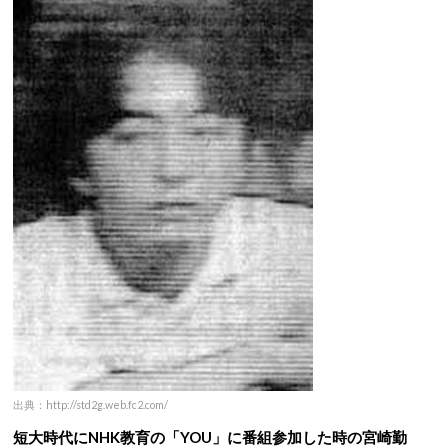
出典：http://std2g.web.fc2.com/
短大時代にNHK教育の「YOU」に番組参加した時の宮崎勤