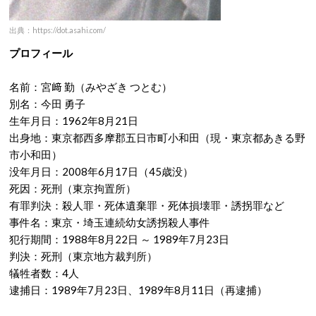
出典：https://dot.asahi.com/
プロフィール
名前：宮﨑 勤（みやざき つとむ）
別名：今田 勇子
生年月日：1962年8月21日
出身地：東京都西多摩郡五日市町小和田（現・東京都あきる野
市小和田）
没年月日：2008年6月17日（45歳没）
死因：死刑（東京拘置所）
有罪判決：殺人罪・死体遺棄罪・死体損壊罪・誘拐罪など
事件名：東京・埼玉連続幼女誘拐殺人事件
犯行期間：1988年8月22日 ～ 1989年7月23日
判決：死刑（東京地方裁判所）
犠牲者数：4人
逮捕日：1989年7月23日、1989年8月11日（再逮捕）