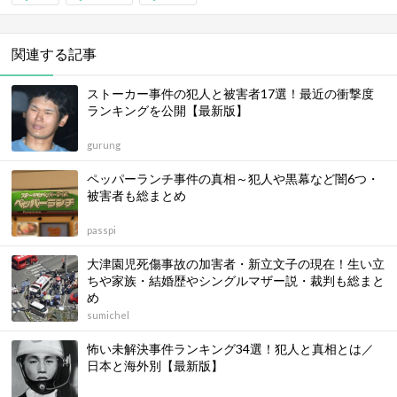
関連する記事
ストーカー事件の犯人と被害者17選！最近の衝撃度
ランキングを公開【最新版】
gurung
ペッパーランチ事件の真相～犯人や黒幕など闇6つ・
被害者も総まとめ
passpi
大津園児死傷事故の加害者・新立文子の現在！生い立
ちや家族・結婚歴やシングルマザー説・裁判も総まと
め
sumichel
怖い未解決事件ランキング34選！犯人と真相とは／
日本と海外別【最新版】