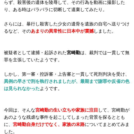
らず、殺害後の遺体を陵辱して、その行為を動画に撮影した
り、ある時はバラバラに切断して遺棄してみたり。
さらには、暴行し殺害した少女の遺骨を遺族の自宅へ送りつけ
るなど、その
あまりの異常性に日本中が震撼
しました。
被疑者として逮捕・起訴された
宮崎勤
は、裁判では一貫して無
罪を主張していたようです。
しかし、第一審・控訴審・上告審と一貫して死刑判決を受け、
異例の早さで刑を執行されましたが、最期まで謝罪や反省の色
は見られなかった
ようです。
今回は、そんな
宮崎勤の生い立ちや家族に注目
して、宮崎勤が
あのような残虐な事件を起こしてしまった背景を探るととも
に、
宮崎勤自身だけでなく、家族の末路
についてまとめてみま
した。