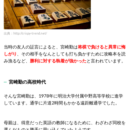
出典：http://crispy-trend.net/
当時の友人の証言によると、宮崎勤は
将棋で負けると異常に悔
しがり
、その相手をなんとしても打ち負かすために攻略本を読
み漁るなど、
勝利に対する執着が強かった
と言われています。
宮崎勤の高校時代
そんな宮崎勤は、1978年に明治大学付属中野高等学校に進学
しています。通学に片道2時間もかかる遠距離通学でした。
母親は、得意だった英語の教師になるために、わざわざ同校を
選んだものと勝手に思い込んでいたようです。