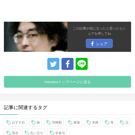
この記事が役に立ったと思ったら
シ
ェア
を押してね
シェア
NewSeeトップページに戻る
記事に関連するタグ
おすすめ
妹
宮崎勤
家族
末路
母
父
現在
生い立ち
非表示