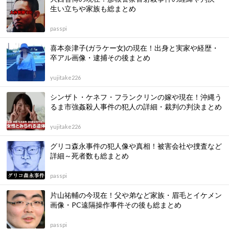
生い立ちや家族も総まとめ
passpi
喜本奈津子(ガラケー女)の現在！出身と実家や経歴・
卒アル画像・逮捕その後まとめ
yujitake226
シンザト・ケネフ・フランクリンの嫁や現在！沖縄う
るま市強姦殺人事件の犯人の詳細・裁判の判決まとめ
yujitake226
グリコ森永事件の犯人像や真相！被害会社や捜査など
詳細～死者数も総まとめ
passpi
片山祐輔の今現在！父や弟など家族・眉毛とイケメン
画像・PC遠隔操作事件その後も総まとめ
passpi