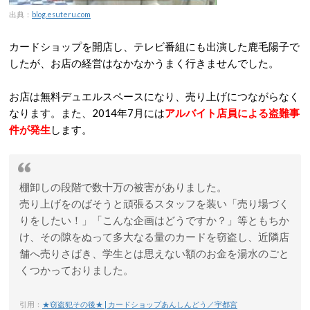
出典：
blog.esuteru.com
カードショップを開店し、テレビ番組にも出演した鹿毛陽子で
したが、お店の経営はなかなかうまく行きませんでした。
お店は無料デュエルスペースになり、売り上げにつながらなく
なります。また、2014年7月には
アルバイト店員による盗難事
件が発生
します。
棚卸しの段階で数十万の被害がありました。
売り上げをのばそうと頑張るスタッフを装い「売り場づく
りをしたい！」「こんな企画はどうですか？」等ともちか
け、その隙をぬって多大なる量のカードを窃盗し、近隣店
舗へ売りさばき、学生とは思えない額のお金を湯水のごと
くつかっておりました。
引用：
★窃盗犯その後★ | カードショップあんしんどう／宇都宮