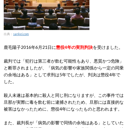
出典：
sankei.com
鹿毛陽子2016年6月21日に
懲役4年の実刑判決
を受けました。
裁判では「犯行は第三者が飲む可能性もあり、悪質かつ危険」
と断罪されましたが、「病気の影響や家族関係から一定の同乗
の余地はある」として求刑は5年でしたが、判決は懲役4年で
した。
殺人未遂は基本的に殺人と同じ刑になりますが、この事件では
旦那が実際に毒を飲む前に逮捕されたため、旦那には直接的な
被害はなかったために、懲役4年になったものと思われます。
また、裁判長が「病気の影響で同情の余地はある」としていた