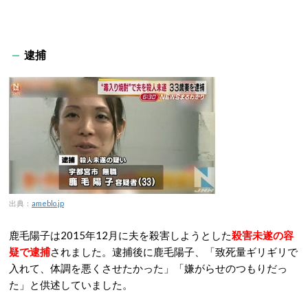
逮捕
出典：
ameblo.jp
鹿毛陽子は2015年12月に夫を殺害しようとした
殺害未遂の容
疑で逮捕
されました。逮捕後に鹿毛陽子、「致死量ギリギリで
入れて、体調を悪くさせたかった」「嫌がらせのつもりだっ
た」と供述していました。