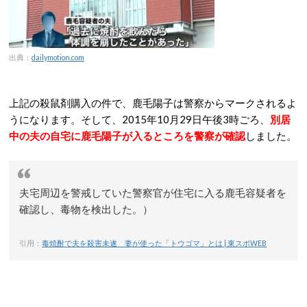
出典：
dailymotion.com
上記の殺鼠剤購入の件で、鹿毛陽子は警察からマークされるよ
うになります。そして、2015年10月29日午後3時ごろ、
別居
中の夫の自宅に鹿毛陽子が入るところを警察が確認
しました。
夫宅周辺を警戒していた警察官が住宅に入る鹿毛容疑者を
確認し、毒物を検出した。）
引用：
毒焼酎で夫を殺害未遂 妻が使った「トウゴマ」とは | 東スポWEB