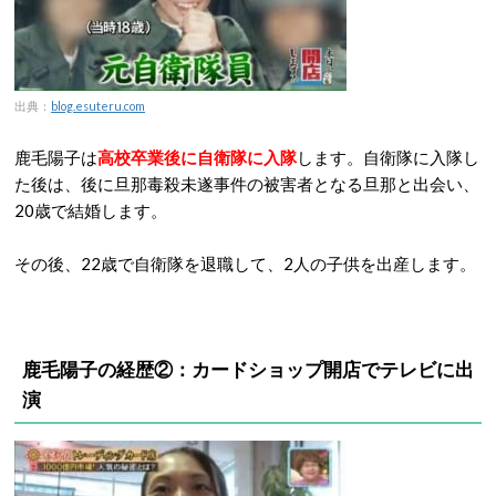
出典：
blog.esuteru.com
鹿毛陽子は
高校卒業後に自衛隊に入隊
します。自衛隊に入隊し
た後は、後に旦那毒殺未遂事件の被害者となる旦那と出会い、
20歳で結婚します。
その後、22歳で自衛隊を退職して、2人の子供を出産します。
鹿毛陽子の経歴②：カードショップ開店でテレビに出
演