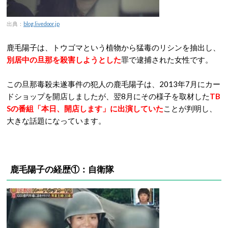
出典：
blog.livedoor.jp
鹿毛陽子は、トウゴマという植物から猛毒のリシンを抽出し、
別居中の旦那を殺害しようとした
罪で逮捕された女性です。
この旦那毒殺未遂事件の犯人の鹿毛陽子は、2013年7月にカー
ドショップを開店しましたが、翌8月にその様子を取材した
TB
Sの番組「本日、開店します」に出演していた
ことが判明し、
大きな話題になっています。
鹿毛陽子の経歴①：自衛隊