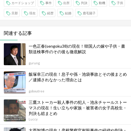
カードショップ
事件
出所
判決
動機
子供
旦那
現在
経歴
結婚
鹿毛陽子
関連する記事
一色正春(sengoku38)の現在！韓国人の嫁や子供・書
類送検事件のその後も徹底解説
gurung
飯塚幸三の現在！息子や孫・池袋事故とその後まとめ
／逮捕されなかった理由とは
goboutree
三鷹ストーカー殺人事件の犯人・池永チャールストー
マスの現在！生い立ちや家族・被害者の女子高校生・
判決も総まとめ
Luccy
大西智博の現在！彦根警察官射殺事件の経緯や判決・