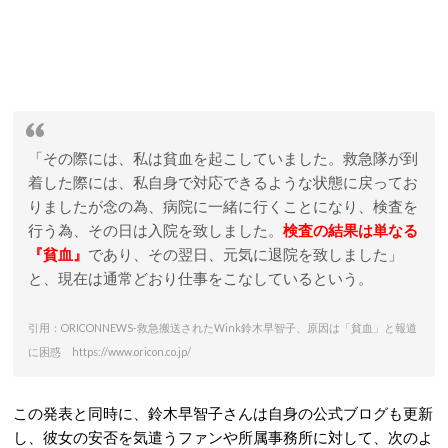
「その際には、私は貧血を起こしていました。救急隊が到
着した際には、私自身で対応できるような状態に戻ってお
りましたが念の為、病院に一緒に行くことになり、検査を
行う為、その日は入院を致しました。
検査の結果は単なる
『貧血』
であり、その翌日、元気に退院を致しました」
と、現在は通常どおり仕事をこなしているという。
引用：ORICONNEWS-救急搬送されたWink鈴木早智子、原因は「貧血」と報道
に困惑 https://www.oricon.co.jp/
この発表と同時に、鈴木早智子さんは自身の公式ブログも更新
し、彼女の安否を気遣うファンや所属事務所に対して、次のよ