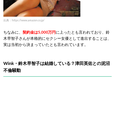
出典：https://www.amazon.co.jp/
ちなみに、
契約金は5,000万円
に上ったとも言われており、鈴
木早智子さんが本格的にセクシー女優として進出することは、
実は当初から決まっていたとも言われています。
Wink・鈴木早智子は結婚している？津田英佑との泥沼
不倫騒動