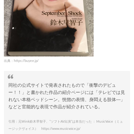
出典：https://buyee.jp/
同社の公式サイトで発表されたもので「衝撃のデビュ
ー！！」と書かれた作品の紹介ページには「テレビでは見
れない本格ベッドシーン。恍惚の表情、身悶える肢体―」
などと官能的な表現で作品が紹介されている。
引用：元Wink鈴木早智子、“ソフトAV出演”は本当だった ： MusicVoice（ミュ
ージックヴォイス） https://www.musicvoice.jp/