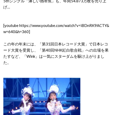
5thシングル「淋しい熱帯魚」も、年間54.873万枚を売り上
げ…
[youtube https://www.youtube.com/watch?v=iBDnRK9ACTY&
w=640&h=360]
この年の年末には、「第31回日本レコード大賞」で日本レコ
ード大賞を受賞し、「第40回NHK紅白歌合戦」への出場を果
たすなど、「Wink」は一気にスターダムを駆け上がりまし
た。