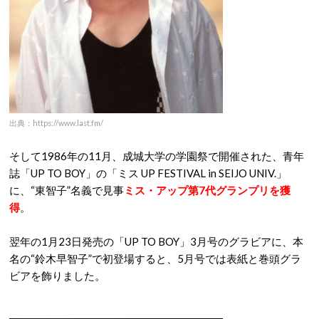
出典：https://www.last.fm/
そして1986年の11月、成城大学の学園祭で開催された、青年
誌「UP TO BOY」の「ミス UP FESTIVAL in SEIJO UNIV.」
に、“東智子”名義で見事
ミス・アップ第7代グランプリを獲
得
。
翌年の1月23日発売の「UP TO BOY」3月号のグラビアに、本
名の“鈴木早智子”で初登場すると、5月号では表紙と巻頭グラ
ビアを飾りました。