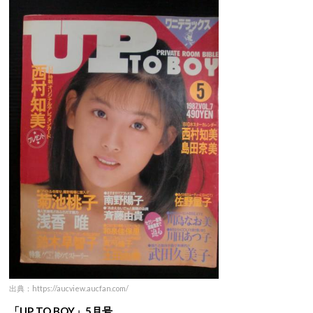
出典：https://aucview.aucfan.com/
「UP TO BOY」5月号