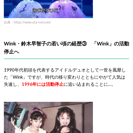
出典：https://www.uta-net.com/
Wink・鈴木早智子の若い頃の経歴③ 「Wink」の活動
停止へ
1990年代初頭を代表するアイドルデュオとして一世を風靡し
た「Wink」ですが、時代の移り変わりとともにやがて人気は
失速し、
1996年には活動停止
に追い込まれることに…。