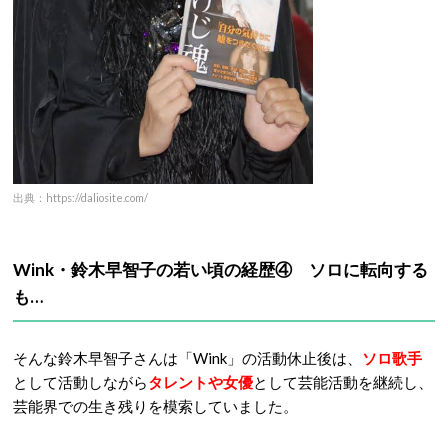
出典：https://daliosite.com/
Wink・鈴木早智子の若い頃の経歴④ ソロに転向する
も…
そんな鈴木早智子さんは「Wink」の活動休止後は、
ソロ歌手
として活動しながら
タレントや女優
として芸能活動を継続し、
芸能界での生き残りを模索していました。