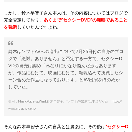
しかし、鈴木早智子さん本人は、その内容についてはブログで
完全否定しており、
あくまで”セクシーDVD”の範疇であること
を強調
していたんですよね。
鈴木はソフトAVへの進出について7月25日付の自身のブロ
グで「絶対。ありません」と否定する一方で、セクシーD
VDの発売は認め「私なりにかなり悩んだ形もあります
が、作品にむけて、映画にむけて、精魂込めて挑戦したシ
ーン含めた作品になっております」とAV出演をほのめか
していた。
引用：MusicVoice-元Wink鈴木早智子、“ソフトAV出演”は本当だった https://
www.musicvoice.jp/
そんな鈴木早智子さんの言葉とは裏腹に、その後は
”セクシーD