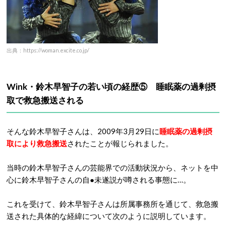
出典：https://woman.excite.co.jp/
Wink・鈴木早智子の若い頃の経歴⑤ 睡眠薬の過剰摂
取で救急搬送される
そんな鈴木早智子さんは、2009年3月29日に
睡眠薬の過剰摂
取により救急搬送
されたことが報じられました。
当時の鈴木早智子さんの芸能界での活動状況から、ネットを中
心に鈴木早智子さんの自●未遂説が噂される事態に…。
これを受けて、鈴木早智子さんは所属事務所を通じて、救急搬
送された具体的な経緯について次のように説明しています。