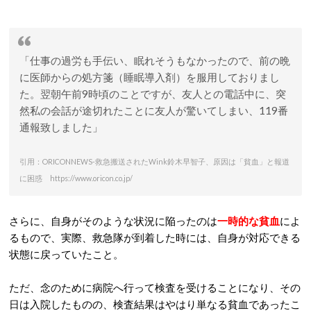
「仕事の過労も手伝い、眠れそうもなかったので、前の晩
に医師からの処方箋（睡眠導入剤）を服用しておりまし
た。翌朝午前9時頃のことですが、友人との電話中に、突
然私の会話が途切れたことに友人が驚いてしまい、119番
通報致しました」
引用：ORICONNEWS-救急搬送されたWink鈴木早智子、原因は「貧血」と報道
に困惑 https://www.oricon.co.jp/
さらに、自身がそのような状況に陥ったのは
一時的な貧血
によ
るもので、実際、救急隊が到着した時には、自身が対応できる
状態に戻っていたこと。
ただ、念のために病院へ行って検査を受けることになり、その
日は入院したものの、検査結果はやはり単なる貧血であったこ