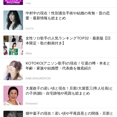
risa
中村中の現在！性別適合手術や結婚の有無・昔の恋
愛・最新情報も総まとめ
Luccy
女性ソロ歌手の人気ランキングTOP32・最新版【日
本限定・歌の動画付き】
Aimy
KOTOKO(アニソン歌手)の現在！引退の噂・本名と
年齢・家族や結婚歴・代表曲を徹底紹介
KABURAGIREMON
大屋政子の若い頃と現在！旦那/大屋晋三(帝人社長)と
の子供(娘)・自宅跡地や死因も総まとめ
himawari
畑中葉子の現在！若い頃や平尾昌晃との関係・旦那と