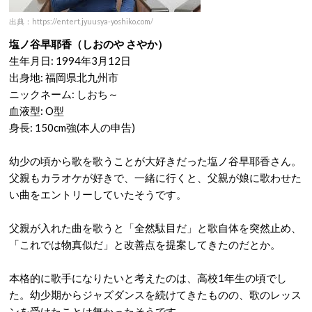
出典：https://entert.jyuusya-yoshiko.com/
塩ノ谷早耶香（しおのや さやか）
生年月日: 1994年3月12日
出身地: 福岡県北九州市
ニックネーム: しおち～
血液型: O型
身長: 150cm強(本人の申告)
幼少の頃から歌を歌うことが大好きだった塩ノ谷早耶香さん。
父親もカラオケが好きで、一緒に行くと、父親が娘に歌わせた
い曲をエントリーしていたそうです。
父親が入れた曲を歌うと「全然駄目だ」と歌自体を突然止め、
「これでは物真似だ」と改善点を提案してきたのだとか。
本格的に歌手になりたいと考えたのは、高校1年生の頃でし
た。幼少期からジャズダンスを続けてきたものの、歌のレッス
ンを受けたことは無かったそうです。