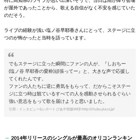
特に高知県のライブが思い出深いそうで、当日は雨が降り会場
が屋外であったことから、歌える自信がなく不安を感じていた
のだそう。
ライブの経験が浅い塩ノ谷早耶香さんにとって、ステージに立
つのが怖かったと当時を語っています。
でもステージに立った瞬間にファンの人が、『しおちー
(塩ノ谷 早耶香の愛称)頑張ってー』と、大きな声で応援し
てくれたんです。
ファンの人たちに逆に勇気をもらって、だからこそステー
ジに立つ時は観ているすべての人を感動させられるぐらい
強い意志をもって歌を届けようと思いました。
引用：インタビュー&レポート ぴあ中部版WEB http://chubu.pia.co.jp/
2014年リリースのシングルが最高のオリコンランキン