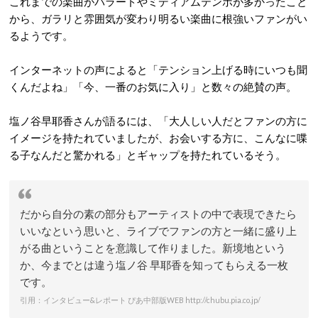
これまでの楽曲がバラードやミディアムテンポが多かったこと
から、ガラリと雰囲気が変わり明るい楽曲に根強いファンがい
るようです。
インターネットの声によると「テンション上げる時にいつも聞
くんだよね」「今、一番のお気に入り」と数々の絶賛の声。
塩ノ谷早耶香さんが語るには、「大人しい人だとファンの方に
イメージを持たれていましたが、お会いする方に、こんなに喋
る子なんだと驚かれる」とギャップを持たれているそう。
だから自分の素の部分もアーティストの中で表現できたら
いいなという思いと、ライブでファンの方と一緒に盛り上
がる曲ということを意識して作りました。新境地という
か、今までとは違う塩ノ谷 早耶香を知ってもらえる一枚
です。
引用：インタビュー&レポート ぴあ中部版WEB http://chubu.pia.co.jp/