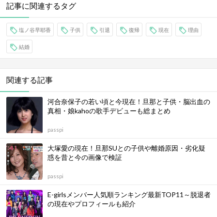
記事に関連するタグ
塩ノ谷早耶香
子供
引退
復帰
現在
理由
結婚
関連する記事
河合奈保子の若い頃と今現在！旦那と子供・脳出血の
真相・娘kahoの歌手デビューも総まとめ
passpi
大塚愛の現在！旦那SUとの子供や離婚原因・劣化疑
惑を昔と今の画像で検証
passpi
E-girlsメンバー人気順ランキング最新TOP11～脱退者
の現在やプロフィールも紹介