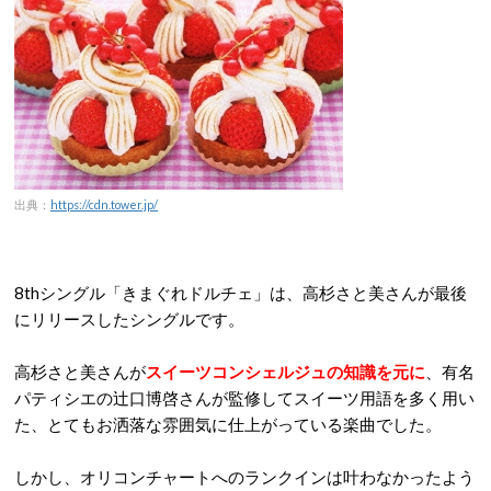
出典：
https://cdn.tower.jp/
8thシングル「きまぐれドルチェ」は、高杉さと美さんが最後
にリリースしたシングルです。
高杉さと美さんが
スイーツコンシェルジュの知識を元に
、有名
パティシエの辻口博啓さんが監修してスイーツ用語を多く用い
た、とてもお洒落な雰囲気に仕上がっている楽曲でした。
しかし、
オリコンチャートへのランクインは叶わなかったよう