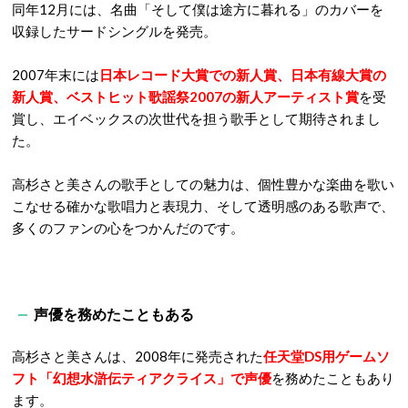
同年12月には、名曲「そして僕は途方に暮れる」のカバーを
収録したサードシングルを発売。
2007年末には
日本レコード大賞での新人賞
、日本有線大賞の
新人賞、ベストヒット歌謡祭2007の新人アーティスト賞
を受
賞し、
エイベックスの次世代を担う歌手として期待されまし
た。
高杉さと美さんの歌手としての魅力は、個性豊かな楽曲を歌い
こなせる確かな歌唱力と表現力、そして透明感のある歌声で、
多くのファンの心をつかんだのです。
声優を務めたこともある
高杉さと美さんは、2008年に発売された
任天堂DS用ゲームソ
フト「幻想水滸伝ティアクライス」で声優
を務めたこともあり
ます。