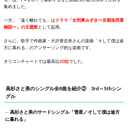
集めました。
一方、「遠く離れても」は
ドラマ「女刑事みずき〜京都洛西署
物語〜」の主題歌
として起用。
さらに、歌手で作曲家・大沢誉志幸さんの楽曲「そして僕は途
方に暮れる」のアンサーソング的な楽曲です。
オリコンチャートでは最高位
20位
でした。
高杉さと美のシングル全8曲を紹介② 3rd～5thシン
グル
高杉さと美のサードシングル「雪星／そして僕は途方
に暮れる」