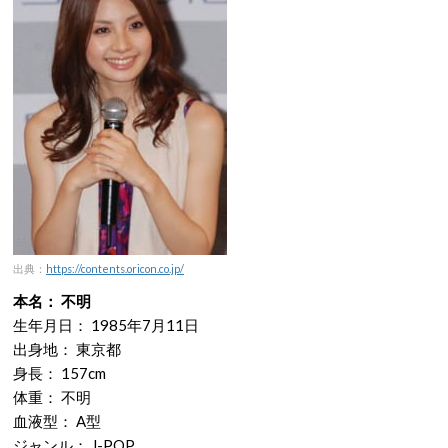
出典：
https://contents.oricon.co.jp/
本名： 不明
生年月日： 1985年7月11日
出身地： 東京都
身長： 157cm
体重： 不明
血液型： A型
ジャンル： J-POP