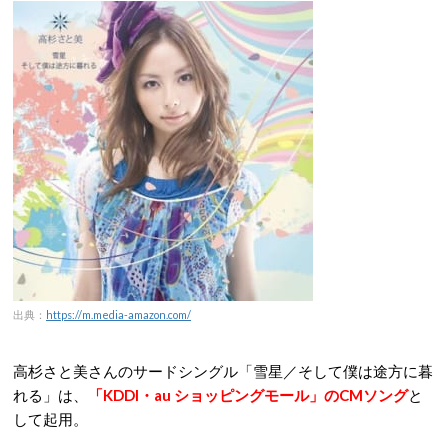
出典：
https://m.media-amazon.com/
高杉さと美さんのサードシングル「雪星／そして僕は途方に暮
れる」は、
「KDDI・au ショッピングモール」のCMソング
と
して起用。