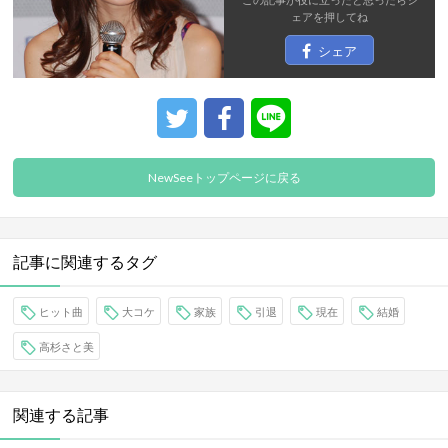
ェア
を押してね
シェア
NewSeeトップページに戻る
記事に関連するタグ
ヒット曲
大コケ
家族
引退
現在
結婚
高杉さと美
関連する記事