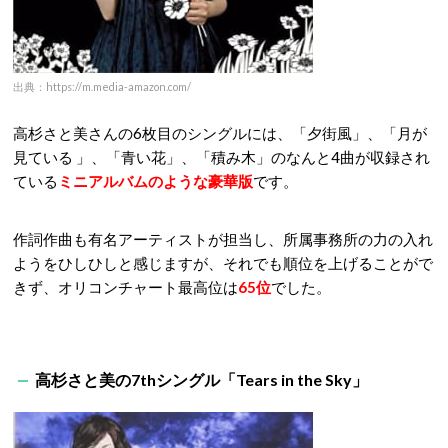
出典：https://m.media-amazon.com/
高杉さと美さんの6枚目のシングルには、「夕街風」、「月が
見ている 」、「青い花」、「積み木」のなんと4曲が収録され
ている
ミニアルバムのような豪華版
です。
作詞作曲も有名アーティストが担当し、所属事務所の力の入れ
ようをひしひしと感じますが、それでも
順位を上げることがで
きず、オリコンチャート最高位は
65位
でした。
高杉さと美の7thシングル「Tears in the Sky」