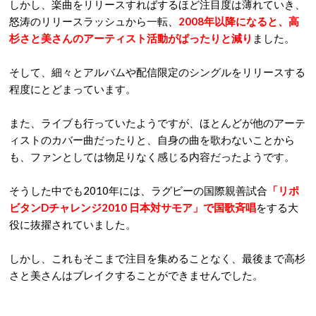
しかし、楽曲をリリースすればするほど注目度は薄れていき、
怒涛のリリースラッシュから一転、
2008年以降になると、高
杉さと美さんのアーティスト活動がぱったりと減り
ました。
そして、細々とアルバムや配信限定のシングルをリリースする
程度にとどまっています。
また、ライブも行っていたようですが、ほとんどが他のアーテ
ィストのカバー曲だったりと、自身の曲を歌わないことから
も、ファンとしては物足りなく感じる内容だったようです。
そうした中でも2010年には、ラグビーの国際親善試合
「リポ
ビタンDチャレンジ2010 日本対サモア」で国歌斉唱
をする大
役に抜擢されていました。
しかし、これもそこまで注目を集めることなく、最後まで高杉
さと美さんはブレイクすることができませんでした。