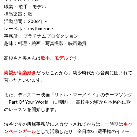
職業： 歌手、モデル
担当楽器： 歌
活動期間： 2006年 –
レーベル： rhythm zone
事務所： プラチナムプロダクション
趣味：
料理・絵画・写真撮影・映画鑑賞
高杉さと美さんは
歌手、モデル
です。
両親が音楽好き
だったことから、幼少時代から音楽に囲まれて
育ったといいます。
また、ディズニー映画「リトル・マーメイド」のテーマソング
「Part Of Your World」に感動し、
高校生の頃から本格的に歌
のレッスンを開始します。
渋谷で今の所属事務所にスカウトされてからは、一時期は
キャ
ンペーンガール
として活動したり、全日本GT選手権のイメー