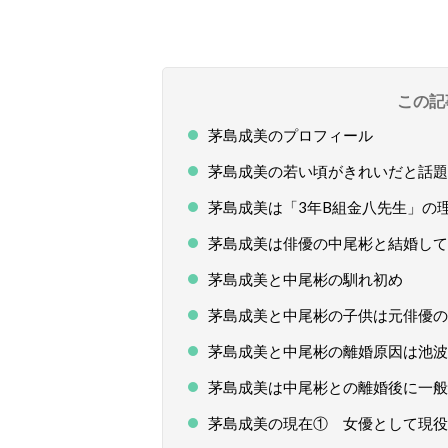
この記
茅島成美のプロフィール
茅島成美の若い頃がきれいだと話題
茅島成美は「3年B組金八先生」の
茅島成美は俳優の中尾彬と結婚して
茅島成美と中尾彬の馴れ初め
茅島成美と中尾彬の子供は元俳優の
茅島成美と中尾彬の離婚原因は池波
茅島成美は中尾彬との離婚後に一般
茅島成美の現在① 女優として現役