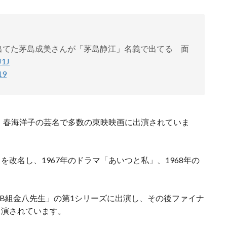
出てた茅島成美さんが「茅島静江」名義で出てる 面
J1J
19
で、春海洋子の芸名で多数の東映映画に出演されていま
改名し、1967年のドラマ「あいつと私」、1968年の
年B組金八先生」の第1シリーズに出演し、その後ファイナ
出演されています。