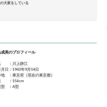
の大家をしている
島成美のプロフィール
名 ：川上静江
月日：1942年9月14日
身地 ：東京府（現在の東京都）
長 ：156cm
液型 ：A型