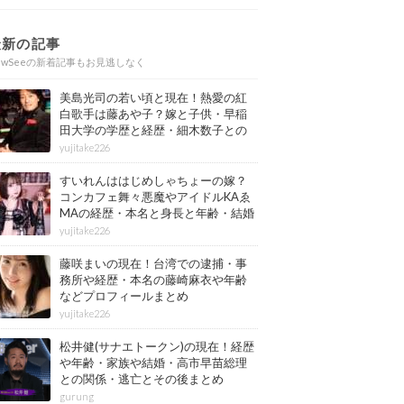
最新の記事
ewSeeの新着記事もお見逃しなく
美島光司の若い頃と現在！熱愛の紅
白歌手は藤あや子？嫁と子供・早稲
田大学の学歴と経歴・細木数子との
確執もまとめ
yujitake226
すいれんははじめしゃちょーの嫁？
コンカフェ舞々悪魔やアイドルKAゑ
MAの経歴・本名と身長と年齢・結婚
情報もまとめ
yujitake226
藤咲まいの現在！台湾での逮捕・事
務所や経歴・本名の藤崎麻衣や年齢
などプロフィールまとめ
yujitake226
松井健(サナエトークン)の現在！経歴
や年齢・家族や結婚・高市早苗総理
との関係・逃亡とその後まとめ
gurung