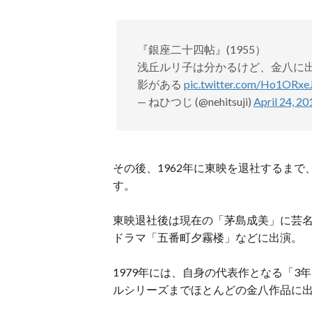
『銀座二十四帖』(1955）
浅丘ルリ子は分かるけど、金八に
影がある
pic.twitter.com/Ho1ORxe
— ねひつじ (@nehitsuji)
April 24, 20
その後、1962年に東映を退社するま
す。
東映退社後は現在の「茅島成美」に芸名を
ドラマ「五番町夕霧楼」などに出演。
1979年には、自身の代表作となる「3
ルシリーズまでほとんどの金八作品に