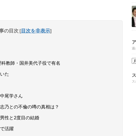
事の目次
[
目次を非表示
]
過
理科教師・国井美代子役で有名
いた
ス
中尾学さん
志乃との不倫の噂の真相は？
男性と2度目の結婚
で活躍