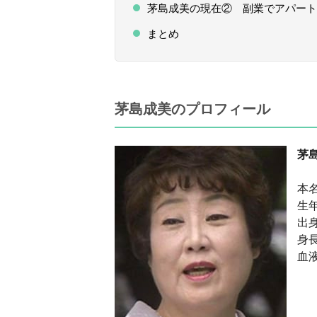
茅島成美の現在② 副業でアパート
まとめ
茅島成美のプロフィール
茅
本
生年
出
身
血