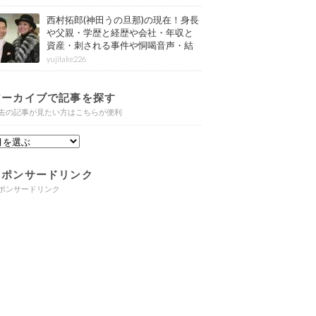
西村拓郎(神田うの旦那)の現在！身長
や父親・学歴と経歴や会社・年収と
資産・刺される事件や恫喝音声・結
婚と子供や自宅・脳梗塞の病気もま
yujitake226
とめ
アーカイブで記事を探す
去の記事が見たい方はこちらが便利
スポンサードリンク
ポンサードリンク