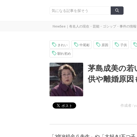
NewSee｜有名人の現在・芸能・ゴシップ・事件の情
きれい
中尾彬
原因
子供
馴れ初め
茅島成美の若
供や離婚原因
作成者 /
y
「3年B組金八先生」や「大好き!五つ