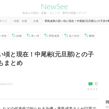
NewSee
有名人の現在・芸能・ゴシップ・事件の情報メディア
報サイト
俳優・女優
女優
茅島成美の若い頃と現在！中尾彬(元旦那)との子供や
現在
結婚
若い頃
茅島成美
金八先生
離婚
い頃と現在！中尾彬(元旦那)との子
もまとめ
0
ujitake226
コメント
同
子」などの代表作で知られる女優・茅島成美さんが話題で