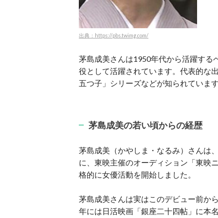
出典：https://pbs.twimg.com/
茅島成美さんは1950年代から活躍す
役として活躍されています。代表的な出
五つ子」シリーズなどが知られていま
茅島成美の若い頃からの経歴
茅島成美（かやしま・なるみ）さんは、
に、東映主催のオーディション「東映
格的に女優活動を開始しました。
茅島成美さんは実はこのデビュー前から
年には日活映画「銀座二十四帖」に本