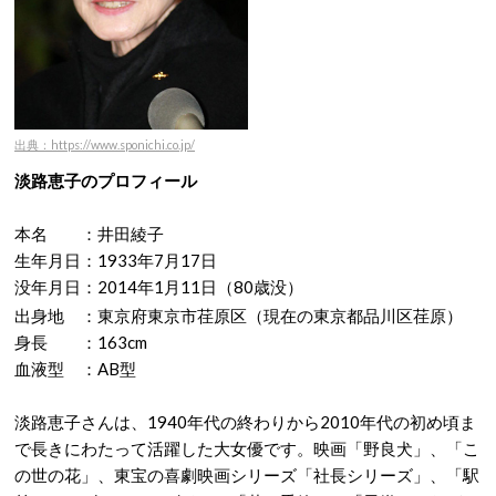
出典：https://www.sponichi.co.jp/
淡路恵子のプロフィール
本名 ：井田綾子
生年月日：1933年7月17日
没年月日：2014年1月11日（80歳没）
出身地 ：東京府東京市荏原区
（現在の東京都品川区荏原
）
身長 ：163cm
血液型 ：AB型
淡路恵子さんは、1940年代の終わりから2010年代の初め頃ま
で長きにわたって活躍した大女優です。映画「野良犬」、「こ
の世の花」、東宝の喜劇映画シリーズ「社長シリーズ」、「駅