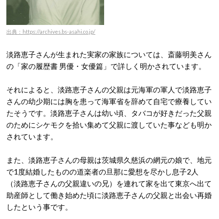
出典：https://archives.bs-asahi.co.jp/
淡路恵子さんが生まれた実家の家族については、斎藤明美さん
の「家の履歴書 男優・女優篇」で詳しく明かされています。
それによると、淡路恵子さんの父親は元海軍の軍人で淡路恵子
さんの幼少期には胸を患って海軍省を辞めて自宅で療養してい
たそうです。淡路恵子さんは幼い頃、タバコが好きだった父親
のためにシケモクを拾い集めて父親に渡していた事なども明か
されています。
また、淡路恵子さんの母親は茨城県久慈浜の網元の娘で、地元
で1度結婚したものの道楽者の旦那に愛想を尽かし息子2人
（淡路恵子さんの父親違いの兄）を連れて家を出て東京へ出て
助産師として働き始めた頃に淡路恵子さんの父親と出会い再婚
したという事です。