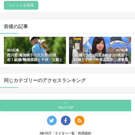
前後の記事
前の記事
次の記事
西川哲(菊池桃子の元旦那)の現
結城りおな(四宮ありす)の現在！
在！結婚/離婚原因と子供・父親と
結婚と子供・中居正広や三浦春馬
母親など家族・実家の家系図・そ
との関係・経歴やプロフィールま
の後まとめ
とめ【ワイドナショー女子高生】
同じカテゴリーのアクセスランキング
PAGE TOP
ABOUT
ライター一覧
利用規約