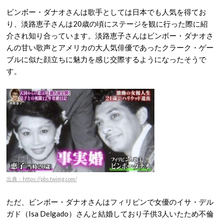
ビンボー・ダナオさんは歌手としては日本でも人気を得てお
り、淡路恵子さんは20歳の頃にステージを観に行った際に紹
介され知り合っています。淡路恵子さんはビンボー・ダナオさ
んの甘い歌声とアメリカの大人気俳優であったクラーク・ゲー
ブルに似た顔立ちに魅力を感じ交際するようになったそうで
す。
出典：https://pbs.twimg.com/
ただ、ビンボー・ダナオさんはフィリピンで女優のイサ・デル
ガド（Isa Delgado）さんと結婚しており子供3人いたため不倫