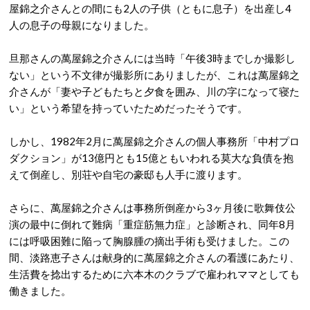
屋錦之介さんとの間にも2人の子供（ともに息子）を出産し4
人の息子の母親になりました。
旦那さんの萬屋錦之介さんには当時「午後3時までしか撮影し
ない」という不文律が撮影所にありましたが、これは萬屋錦之
介さんが「妻や子どもたちと夕食を囲み、川の字になって寝た
い」という希望を持っていたためだったそうです。
しかし、1982年2月に萬屋錦之介さんの個人事務所「中村プロ
ダクション」が13億円とも15億ともいわれる莫大な負債を抱
えて倒産し、別荘や自宅の豪邸も人手に渡ります。
さらに、萬屋錦之介さんは事務所倒産から3ヶ月後に歌舞伎公
演の最中に倒れて難病「重症筋無力症」と診断され、同年8月
には呼吸困難に陥って胸腺腫の摘出手術も受けました。この
間、淡路恵子さんは献身的に萬屋錦之介さんの看護にあたり、
生活費を捻出するために六本木のクラブで雇われママとしても
働きました。