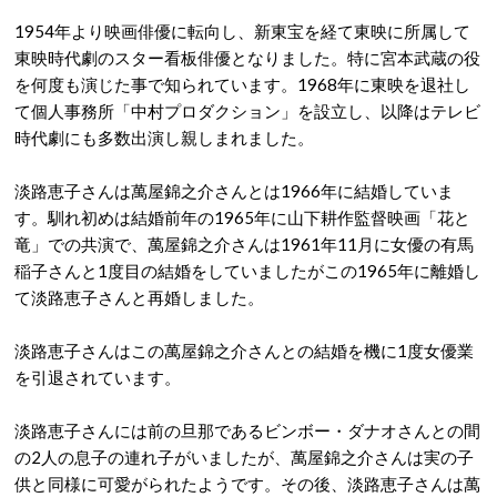
1954年より映画俳優に転向し、新東宝を経て東映に所属して
東映時代劇のスター看板俳優となりました。特に宮本武蔵の役
を何度も演じた事で知られています。1968年に東映を退社し
て個人事務所「中村プロダクション」を設立し、以降はテレビ
時代劇にも多数出演し親しまれました。
淡路恵子さんは萬屋錦之介さんとは1966年に結婚していま
す。馴れ初めは結婚前年の1965年に山下耕作監督映画「花と
竜」での共演で、萬屋錦之介さんは1961年11月に女優の有馬
稲子さんと1度目の結婚をしていましたがこの1965年に離婚し
て淡路恵子さんと再婚しました。
淡路恵子さんはこの萬屋錦之介さんとの結婚を機に1度女優業
を引退されています。
淡路恵子さんには前の旦那であるビンボー・ダナオさんとの間
の2人の息子の連れ子がいましたが、萬屋錦之介さんは実の子
供と同様に可愛がられたようです。その後、淡路恵子さんは萬