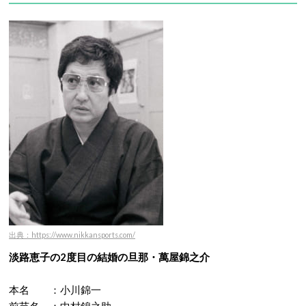
出典：https://www.nikkansports.com/
淡路恵子の2度目の結婚の旦那・萬屋錦之介
本名 ：小川錦一
前芸名 ：中村錦之助