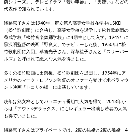
前シリーズ」、テレビドラマ「若い季節」、「男嫌い」などの
代表作で知られています。
淡路恵子さんは1948年、府立第八高等女学校在学中にSKD
（松竹歌劇団）に合格し、高等女学校を退学して松竹歌劇団の
養成学校「松竹音楽舞踊学校」に4期生として入学。1949年に
黒沢明監督の映画「野良犬」でデビューした後、1950年に松
竹歌劇団に入団。草笛光子さん、深草笙子さんと「スリーパー
ルズ」と呼ばれて絶大な人気を得ました。
多くの松竹映画に出演後、松竹歌劇団を退団し、1954年にア
メリカのマーク・ロブソン監督のオファーを受けて米パラマウ
ント映画「トコリの橋」に出演しています。
晩年は熟女枠としてバラエティ番組で人気を得て、2013年か
らは「アウト×デラックス」にもレギュラー出演し若者の人気
も得ていました。
淡路恵子さんはプライベートでは、2度の結婚と2度の離婚。4