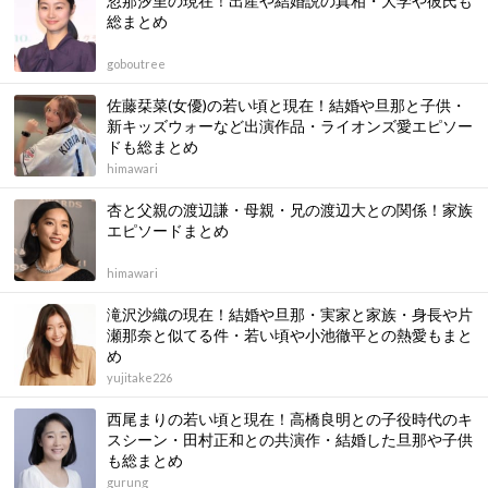
忽那汐里の現在！出産や結婚説の真相・大学や彼氏も
総まとめ
goboutree
佐藤栞菜(女優)の若い頃と現在！結婚や旦那と子供・
新キッズウォーなど出演作品・ライオンズ愛エピソー
ドも総まとめ
himawari
杏と父親の渡辺謙・母親・兄の渡辺大との関係！家族
エピソードまとめ
himawari
滝沢沙織の現在！結婚や旦那・実家と家族・身長や片
瀬那奈と似てる件・若い頃や小池徹平との熱愛もまと
め
yujitake226
西尾まりの若い頃と現在！高橋良明との子役時代のキ
スシーン・田村正和との共演作・結婚した旦那や子供
も総まとめ
gurung