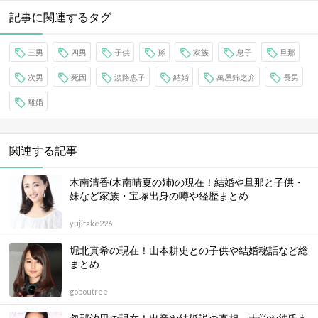
記事に関連するタグ
三男
四男
子供
孫
家族
息子
旦那
次男
死因
淡路恵子
結婚
萬屋錦之介
長男
離婚
関連する記事
木南清香(木南晴夏の姉)の現在！結婚や旦那と子供・
妹など家族・宝塚出身の噂や経歴まとめ
yujitake226
堀北真希の現在！山本耕史との子供や結婚秘話など総
まとめ
goboutree