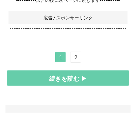
-----------広告の後に次ページに続きます-----------
広告 / スポンサーリンク
----------------------------------------------------------------
1
2
続きを読む ▶