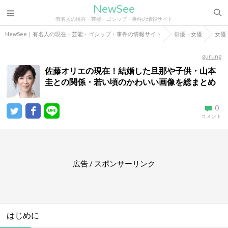
NewSee
有名人の現在・芸能・ゴシップ・事件の情報サイト
NewSee｜有名人の現在・芸能・ゴシップ・事件の情報サイト
俳優・女優
女優
gurung
佐藤オリエの現在！結婚した旦那や子供・山本
圭との関係・若い頃のかわいい画像を総まとめ
0
コメント
広告 / スポンサーリンク
はじめに