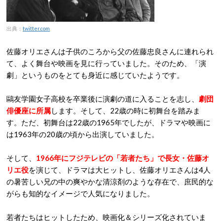
出典：
twitter.com
佐藤オリエさんは子供のころから父の佐藤忠良さんに連れられ
て、よく舞台や映画を見に行っていました。そのため、「演
劇」というものをとても身近に感じていたようです。
鷗友学園女子高校を卒業後に演劇の道に入ることを志し、
劇団
俳優座に所属
します。そして、22歳の時に初舞台を踏みま
す。ただ、初舞台は22歳の1965年でしたが、ドラマや映画に
は1963年の20歳の頃から出演していました。
そして、
1966年にフジテレビの「若者たち」で長女・佐藤オ
リエ役
を演じて、ドラマは大ヒットし、佐藤オリエさんは4人
の暑苦しい兄の中の爽やかな清涼剤のような存在で、庶民的な
がらも知的なイメージで人気になりました。
若者たちはヒットしたため、映画化＆シリーズ化されていま