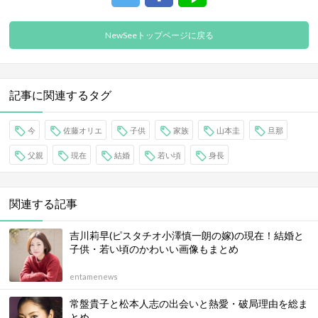
NewSeeトップページに戻る
記事に関連するタグ
今
佐藤オリエ
子供
家族
山本圭
旦那
父親
現在
結婚
若い頃
身長
関連する記事
吉川莉早(ピスタチオ小澤慎一朗の嫁)の現在！結婚と
子供・若い頃のかわいい画像もまとめ
entamenews
常盤貴子と松本人志の出会いと熱愛・破局理由を総ま
とめ