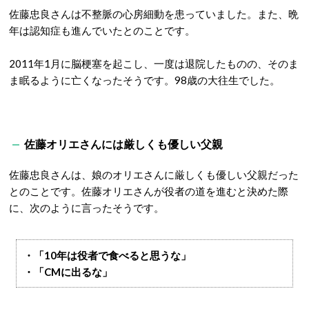
佐藤忠良さんは不整脈の心房細動を患っていました。また、晩
年は認知症も進んでいたとのことです。
2011年1月に脳梗塞を起こし、一度は退院したものの、そのま
ま眠るように亡くなったそうです。98歳の大往生でした。
佐藤オリエさんには厳しくも優しい父親
佐藤忠良さんは、娘のオリエさんに厳しくも優しい父親だった
とのことです。佐藤オリエさんが役者の道を進むと決めた際
に、次のように言ったそうです。
・「10年は役者で食べると思うな」
・「CMに出るな」