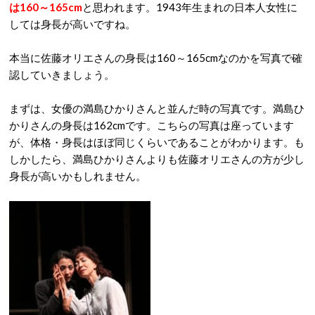
は160～165cm
と思われます。1943年生まれの日本人女性に
しては身長が高いですね。
本当に佐藤オリエさんの身長は160～165cmなのかを写真で確
認していきましょう。
まずは、女優の満島ひかりさんと並んだ時の写真です。満島ひ
かりさんの身長は162cmです。こちらの写真は座っています
が、体格・身長はほぼ同じくらいであることがわかります。も
しかしたら、満島ひかりさんよりも佐藤オリエさんの方が少し
身長が高いかもしれません。