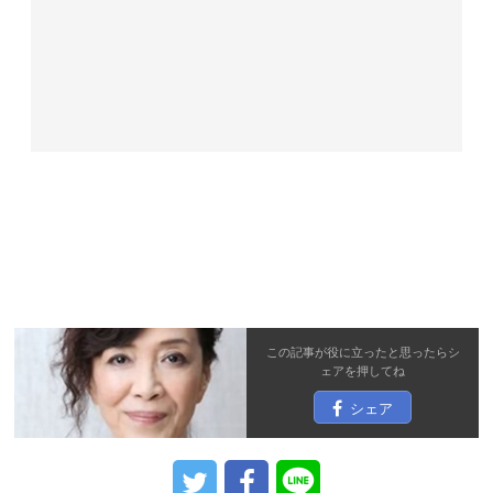
この記事が役に立ったと思ったら
シ
ェア
を押してね
シェア