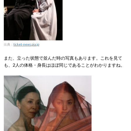
出典：
ticket-news.pia.jp
また、立った状態で並んだ時の写真もあります。これを見て
も、2人の体格・身長はほぼ同じであることがわかりますね。