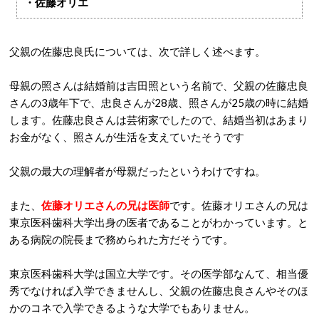
・佐藤オリエ
父親の佐藤忠良氏については、次で詳しく述べます。
母親の照さんは結婚前は吉田照という名前で、父親の佐藤忠良
さんの3歳年下で、忠良さんが28歳、照さんが25歳の時に結婚
します。佐藤忠良さんは芸術家でしたので、結婚当初はあまり
お金がなく、照さんが生活を支えていたそうです
父親の最大の理解者が母親だったというわけですね。
また、
佐藤オリエさんの兄は医師
です。佐藤オリエさんの兄は
東京医科歯科大学出身の医者であることがわかっています。と
ある病院の院長まで務められた方だそうです。
東京医科歯科大学は国立大学です。その医学部なんて、相当優
秀でなければ入学できませんし、父親の佐藤忠良さんやそのほ
かのコネで入学できるような大学でもありません。