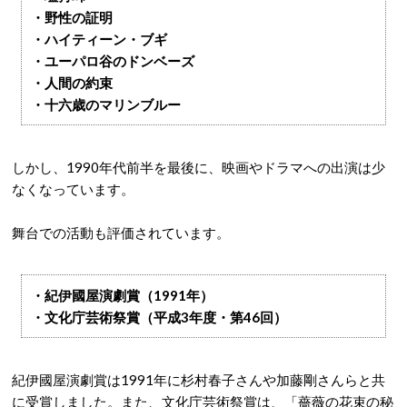
・野性の証明
・ハイティーン・ブギ
・ユーパロ谷のドンベーズ
・人間の約束
・十六歳のマリンブルー
しかし、1990年代前半を最後に、映画やドラマへの出演は少
なくなっています。
舞台での活動も評価されています。
・紀伊國屋演劇賞（1991年）
・文化庁芸術祭賞（平成3年度・第46回）
紀伊國屋演劇賞は1991年に杉村春子さんや加藤剛さんらと共
に受賞しました。また、文化庁芸術祭賞は、「薔薇の花束の秘