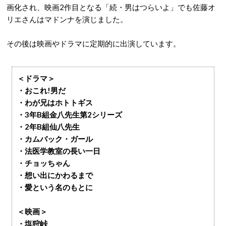
画化され、映画2作目となる「続・男はつらいよ」でも佐藤オ
リエさんはマドンナを演じました。
その後は映画やドラマに定期的に出演しています。
＜ドラマ＞
・おこれ!男だ
・わが兄はホトトギス
・3年B組金八先生第2シリーズ
・2年B組仙八先生
・カムバック・ガール
・法医学教室の長い一日
・チョッちゃん
・想い出にかわるまで
・愛という名のもとに
＜映画＞
・塩狩峠