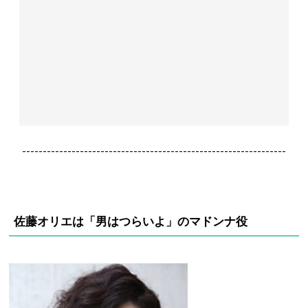
----------------------------------------------------------------
佐藤オリエは「男はつらいよ」のマドンナ役