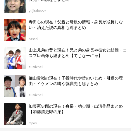
yujitake226
寺田心の現在！父親と母親の情報～身長が成長しな
い・消えた説の真相も総まとめ
passpi
山上兄弟の昔と現在！兄と弟の身長や彼女と結婚・コ
スプレ画像も総まとめ【てじなーにゃ】
sumichel
細山貴嶺の現在！子役時代や昔のいじめ・引退の理
由・イケメンの噂や就職先も総まとめ
sumichel
加藤憲史郎の現在！身長・幼少期・出演作品まとめ
【加藤清史郎の弟】
mpori