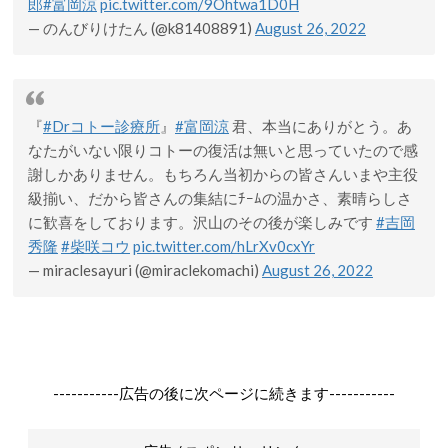
郎
#富岡涼
pic.twitter.com/9Ohtwa1D0H
— のんびりけたん (@k81408891)
August 26, 2022
『
#Drコトー診療所
』
#富岡涼
君、本当にありがとう。あ
なたがいない限りコトーの復活は無いと思っていたので感
謝しかありません。もちろん当初からの皆さんいまや主役
級揃い、だから皆さんの集結にﾁｰﾑの温かさ、素晴らしさ
に歓喜をしております。沢山のその後が楽しみです
#吉岡
秀隆
#柴咲コウ
pic.twitter.com/hLrXv0cxYr
— miraclesayuri (@miraclekomachi)
August 26, 2022
-----------広告の後に次ページに続きます-----------