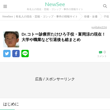
NewSee
有名人の現在・芸能・ゴシップ・事件の情報サイト
NewSee｜有名人の現在・芸能・ゴシップ・事件の情報サイト
俳優・女優
子役
yujitake226
Dr.コトー診療所たけひろ子役・富岡涼の現在！
大学や職業など引退後も総まとめ
0
コメント
広告 / スポンサーリンク
はじめに