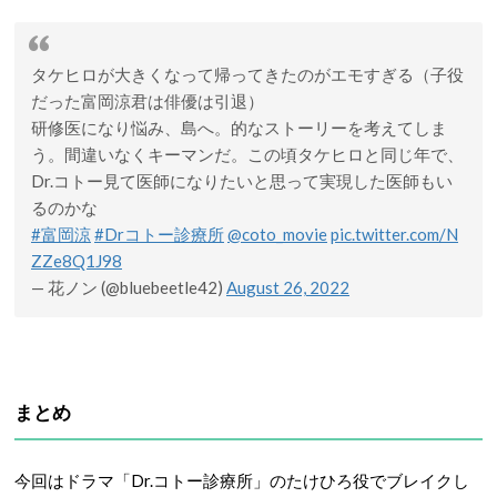
タケヒロが大きくなって帰ってきたのがエモすぎる（子役
だった富岡涼君は俳優は引退）
研修医になり悩み、島へ。的なストーリーを考えてしま
う。間違いなくキーマンだ。この頃タケヒロと同じ年で、
Dr.コトー見て医師になりたいと思って実現した医師もい
るのかな
#富岡涼
#Drコトー診療所
@coto_movie
pic.twitter.com/N
ZZe8Q1J98
— 花ノン (@bluebeetle42)
August 26, 2022
まとめ
今回はドラマ「Dr.コトー診療所」のたけひろ役でブレイクし