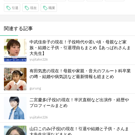
引退
現在
職業
関連する記事
中武佳奈子の現在！子役時代や若い頃・母親など家
族・結婚と子供・引退理由もまとめ【あっぱれさんま
大先生】
yujitake226
有田気恵の現在！母親や家親・音大のフルート科卒業
の噂・結婚や病気説など最新情報も総まとめ
gurung
二宮慶多(子役)の現在！半沢直樹など出演作・経歴や
プロフィールまとめ
yujitake226
山口このみ(子役)の現在！引退や結婚と子供・さんま
大先生出演などまとめ