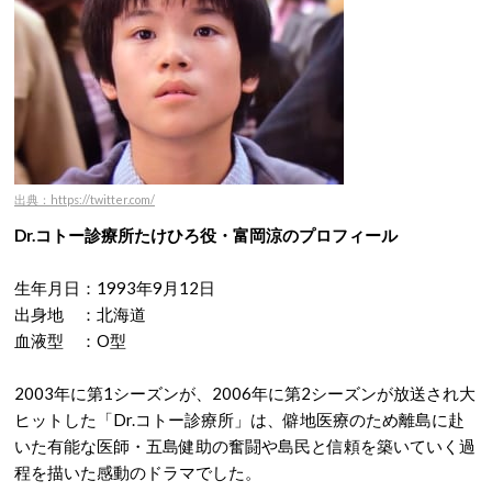
出典：https://twitter.com/
Dr.コトー診療所たけひろ役・富岡涼のプロフィール
生年月日：1993年9月12日
出身地 ：北海道
血液型 ：O型
2003年に第1シーズンが、2006年に第2シーズンが放送され大
ヒットした「Dr.コトー診療所」は、僻地医療のため離島に赴
いた有能な医師・五島健助の奮闘や島民と信頼を築いていく過
程を描いた感動のドラマでした。