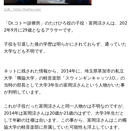
出典：https://twitter.com/
「Dr.コトー診療所」のたけひろ役の子役・富岡涼さんは、202
2年9月に29歳となるアラサーです。
子役を引退した後の学歴は明らかにされておらず、通っていた
大学なども不明です。
ネットに残された情報から、2014年に、埼玉県草加市の私立
大学「獨協大学」の軽音楽部「スウィンギンキャッツJ.O.」の
当時の部長として大学3年生の富岡涼さんという人物がいた事
が判明しています。
これが子役だった富岡涼さんと同一人物かは不明なのですが、
2014年は富岡涼さんは20歳か21歳のはずで、大学3年生だと
して年齢の辻褄は合います。この事から、富岡涼さんはこの獨
協大学の軽音楽部に所属していた可能性も浮上しています。