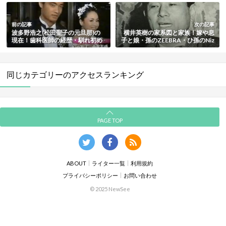
前の記事
次の記事
波多野浩之(松田聖子の元旦那)の
横井英樹の家系図と家族！嫁や息
現在！歯科医師の経歴・馴れ初め
子と娘・孫のZEEBRA・ひ孫のNiz
と結婚や離婚理由も総まとめ
iUリマ・自宅や資産も総まとめ
同じカテゴリーのアクセスランキング
PAGE TOP
ABOUT
ライター一覧
利用規約
プライバシーポリシー
お問い合わせ
© 2025 NewSee