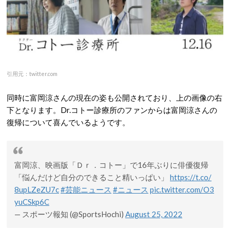
引用元：twitter.com
同時に富岡涼さんの現在の姿も公開されており、上の画像の右
下となります。Dr.コトー診療所のファンからは富岡涼さんの
復帰について喜んでいるようです。
富岡涼、映画版「Ｄｒ．コトー」で16年ぶりに俳優復帰
「悩んだけど自分のできること精いっぱい」
https://t.co/
8upLZeZU7c
#芸能ニュース
#ニュース
pic.twitter.com/O3
yuCSkp6C
— スポーツ報知 (@SportsHochi)
August 25, 2022