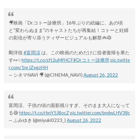
🎥映画「Dr.コトー診療所」16年ぶりの続編に、あの頃
と“変わらぬまま”のキャストたちが再集結！コトーと妊婦
の彩佳が寄り添うティザービジュアルも解禁🚲🥼
剛洋役
#富岡涼
は、この映画のためだけに役者復帰を果た
す👀✨
https://t.co/sft2uMfHCF
#Drコトー診療所
pic.twitte
r.com/1nrJZxgzHH
— シネマNAVI 🎥 (@CINEMA_NAVI)
August 26, 2022
富岡涼、子供の頃の面影残りすぎ、そのまま大人になって
る😅
https://t.co/rbnY5J8ocZ
pic.twitter.com/bndwLHV38c
— ふみゆき (@miyuki0223_)
August 26, 2022