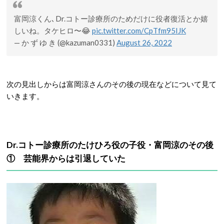
富岡涼くん､Dr.コトー診療所のためだけに役者復活とか嬉
しいね。タケヒロ〜😂
pic.twitter.com/CpTfm95IJK
— か ず ゆ き (@kazuman0331)
August 26, 2022
次の見出しからは富岡涼さんのその後の現在などについて見て
いきます。
Dr.コトー診療所のたけひろ役の子役・富岡涼のその後
① 芸能界からは引退していた