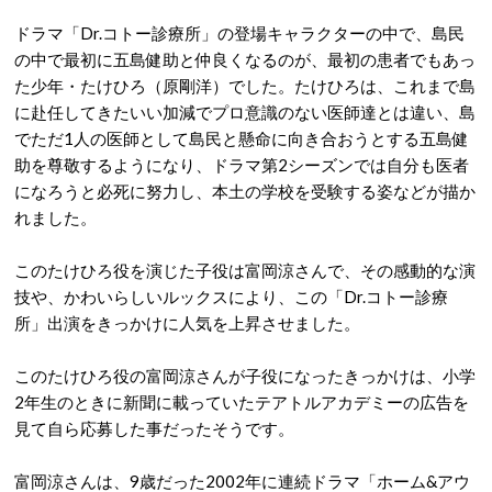
ドラマ「Dr.コトー診療所」の登場キャラクターの中で、島民
の中で最初に五島健助と仲良くなるのが、最初の患者でもあっ
た少年・たけひろ（原剛洋）でした。たけひろは、これまで島
に赴任してきたいい加減でプロ意識のない医師達とは違い、島
でただ1人の医師として島民と懸命に向き合おうとする五島健
助を尊敬するようになり、ドラマ第2シーズンでは自分も医者
になろうと必死に努力し、本土の学校を受験する姿などが描か
れました。
このたけひろ役を演じた子役は富岡涼さんで、その感動的な演
技や、かわいらしいルックスにより、この「Dr.コトー診療
所」出演をきっかけに人気を上昇させました。
このたけひろ役の富岡涼さんが子役になったきっかけは、小学
2年生のときに新聞に載っていたテアトルアカデミーの広告を
見て自ら応募した事だったそうです。
富岡涼さんは、9歳だった2002年に連続ドラマ「ホーム&アウ