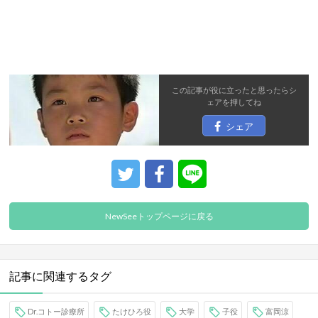
この記事が役に立ったと思ったら
シ
ェア
を押してね
シェア
NewSeeトップページに戻る
記事に関連するタグ
Dr.コトー診療所
たけひろ役
大学
子役
富岡涼