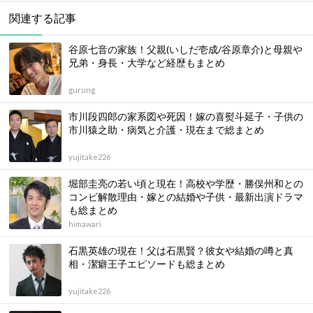
関連する記事
谷原七音の家族！父親(いしだ壱成/谷原章介)と母親や
兄弟・身長・大学など経歴もまとめ
gurung
市川段四郎の家系図や死因！嫁の喜熨斗延子・子供の
市川猿之助・病気と介護・現在まで総まとめ
yujitake226
堀部圭亮の若い頃と現在！高校や学歴・勝俣州和との
コンビ解散理由・嫁との結婚や子供・最新出演ドラマ
も総まとめ
himawari
石黒英雄の現在！父は石黒賢？彼女や結婚の噂と真
相・潔癖王子エピソードも総まとめ
yujitake226