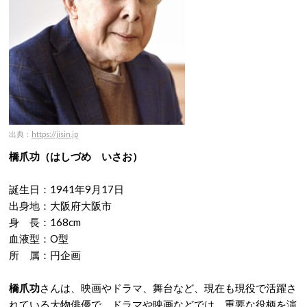
出典：
https://jisin.jp
橋爪功（はしづめ いさお）
誕生日：1941年9月17日
出身地：大阪府大阪市
身 長：168cm
血液型：O型
所 属：円企画
橋爪功
さんは、映画やドラマ、舞台など、現在も現役で活躍さ
れている大物俳優で、ドラマや映画などでは、重要な役柄を演