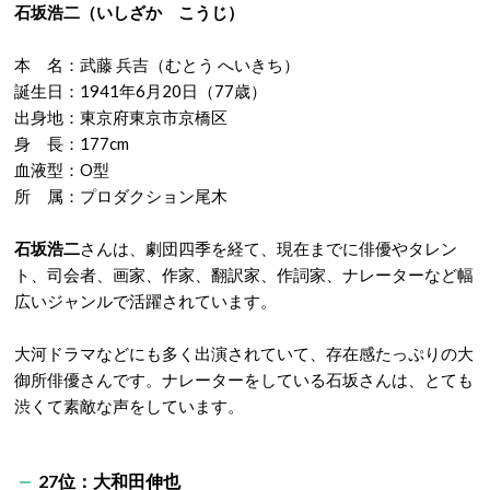
石坂浩二（いしざか こうじ）
本 名：武藤 兵吉（むとう へいきち）
誕生日：1941年6月20日（77歳）
出身地：東京府東京市京橋区
身 長：177cm
血液型：O型
所 属：プロダクション尾木
石坂浩二
さんは、劇団四季を経て、現在までに俳優やタレン
ト、司会者、画家、作家、翻訳家、作詞家、ナレーターなど幅
広いジャンルで活躍されています。
大河ドラマなどにも多く出演されていて、存在感たっぷりの大
御所俳優さんです。ナレーターをしている石坂さんは、とても
渋くて素敵な声をしています。
27位：大和田伸也