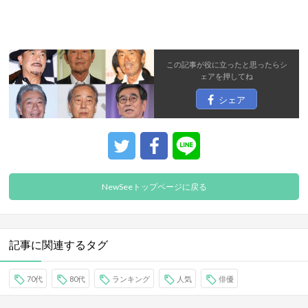
この記事が役に立ったと思ったら
シ
ェア
を押してね
シェア
NewSeeトップページに戻る
記事に関連するタグ
70代
80代
ランキング
人気
俳優