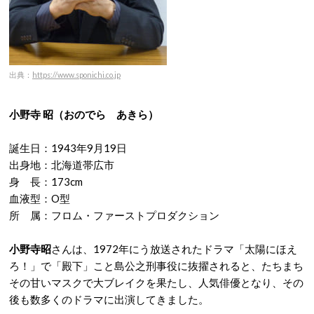
出典：
https://www.sponichi.co.jp
小野寺 昭（おのでら あきら）
誕生日：1943年9月19日
出身地：北海道帯広市
身 長：173cm
血液型：O型
所 属：フロム・ファーストプロダクション
小野寺昭
さんは、1972年にう放送されたドラマ「太陽にほえ
ろ！」で「殿下」こと島公之刑事役に抜擢されると、たちまち
その甘いマスクで大ブレイクを果たし、人気俳優となり、その
後も数多くのドラマに出演してきました。