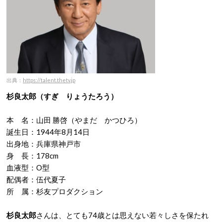
出典：
https://talent.thetv.jp
杉良太郎（すぎ りょうたろう）
本 名：山田 勝啓（やまだ かつひろ）
誕生日：1944年8月14日
出身地：兵庫県神戸市
身 長：178cm
血液型：O型
配偶者：伍代夏子
所 属：杉友プロダクション
杉良太郎
さんは、とても74歳とは思えない若々しさを保たれ