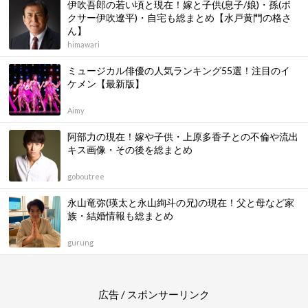
伊吹吾郎の若い頃と現在！嫁と子供(息子/娘)・孫(ボ
クサー伊吹遼平)・自宅も総まとめ【水戸黄門の格さ
ん】
himawari
ミュージカル俳優の人気ランキング55選！注目のイ
ケメン【最新版】
Aimy
阿部力の現在！嫁や子供・上原多香子との不倫や流出
キス画像・その後を総まとめ
goboutree
永山竜弥(瑛太と永山絢斗の兄)の現在！父と母など家
族・結婚情報も総まとめ
gurung
広告 / スポンサーリンク