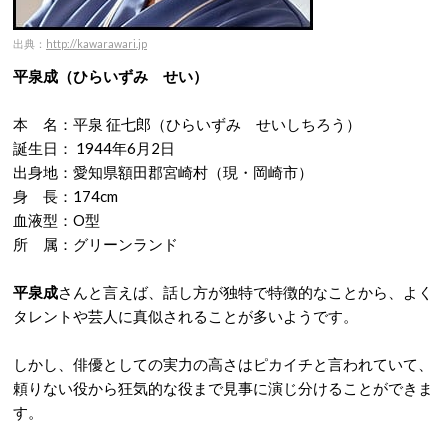
出典：
http://kawarawari.jp
平泉成（ひらいずみ せい）
本 名：平泉 征七郎（ひらいずみ せいしちろう）
誕生日： 1944年6月2日
出身地：愛知県額田郡宮崎村（現・岡崎市）
身 長：174cm
血液型：O型
所 属：グリーンランド
平泉成
さんと言えば、話し方が独特で特徴的なことから、よく
タレントや芸人に真似されることが多いようです。
しかし、俳優としての実力の高さはピカイチと言われていて、
頼りない役から狂気的な役まで見事に演じ分けることができま
す。