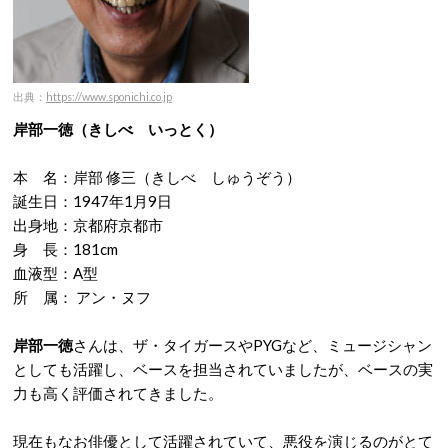
出典：
https://www.sponichi.co.jp
岸部一徳（きしべ いっとく）
本 名：岸部 修三（きしべ しゅうぞう）
誕生日：1947年1月9日
出身地：京都府京都市
身 長：181cm
血液型：A型
所 属： アン・ヌフ
岸部一徳
さんは、ザ・タイガースやPYGなど、ミュージシャン
としても活躍し、ベースを担当されていましたが、ベースの実
力も高く評価されてきました。
現在もなお俳優として活躍されていて、悪役を演じるのがとて