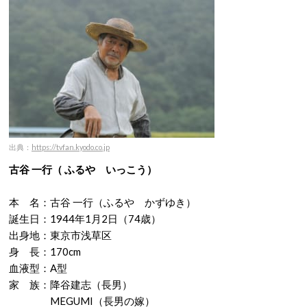
出典：
https://tvfan.kyodo.co.jp
古谷 一行
（ ふるや いっこう）
本 名：古谷 一行（ふるや かずゆき）
誕生日：1944年1月2日（74歳）
出身地：東京市浅草区
身 長：170cm
血液型：A型
家 族：降谷建志（長男）
MEGUMI（長男の嫁）