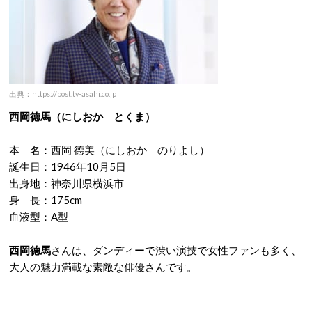
出典：
https://post.tv-asahi.co.jp
西岡徳馬（にしおか とくま）
本 名：西岡 德美（にしおか のりよし）
誕生日：1946年10月5日
出身地：神奈川県横浜市
身 長：175cm
血液型：A型
西岡德馬
さんは、ダンディーで渋い演技で女性ファンも多く、
大人の魅力満載な素敵な俳優さんです。