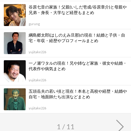
谷原七音の家族！父親(いしだ壱成/谷原章介)と母親や
兄弟・身長・大学など経歴もまとめ
gurung
綱島郷太郎(はしのえみ旦那)の現在！結婚と子供・自
宅・年収・経歴やプロフィールまとめ
yujitake226
一ノ瀬ワタルの現在！兄や姉など家族・彼女や結婚・
代表作や病気まとめ
yujitake226
五頭岳夫の若い頃と現在！本名と高校や経歴・結婚や
自宅・地面師たち出演などまとめ
yujitake226
1 / 11