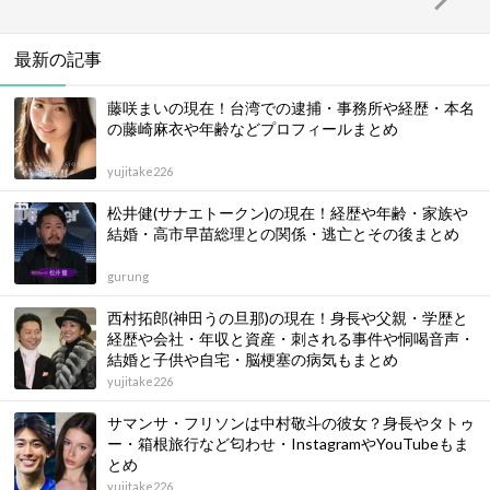
最新の記事
藤咲まいの現在！台湾での逮捕・事務所や経歴・本名
の藤崎麻衣や年齢などプロフィールまとめ
yujitake226
松井健(サナエトークン)の現在！経歴や年齢・家族や
結婚・高市早苗総理との関係・逃亡とその後まとめ
gurung
西村拓郎(神田うの旦那)の現在！身長や父親・学歴と
経歴や会社・年収と資産・刺される事件や恫喝音声・
結婚と子供や自宅・脳梗塞の病気もまとめ
yujitake226
サマンサ・フリソンは中村敬斗の彼女？身長やタトゥ
ー・箱根旅行など匂わせ・InstagramやYouTubeもま
とめ
yujitake226