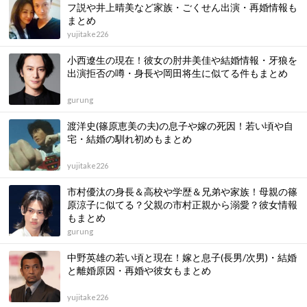
フ説や井上晴美など家族・ごくせん出演・再婚情報も
まとめ
yujitake226
小西遼生の現在！彼女の肘井美佳や結婚情報・牙狼を
出演拒否の噂・身長や岡田将生に似てる件もまとめ
gurung
渡洋史(篠原恵美の夫)の息子や嫁の死因！若い頃や自
宅・結婚の馴れ初めもまとめ
yujitake226
市村優汰の身長＆高校や学歴＆兄弟や家族！母親の篠
原涼子に似てる？父親の市村正親から溺愛？彼女情報
もまとめ
gurung
中野英雄の若い頃と現在！嫁と息子(長男/次男)・結婚
と離婚原因・再婚や彼女もまとめ
yujitake226