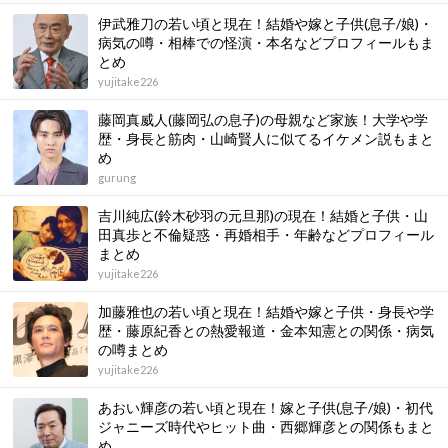
伊武雅刀の若い頃と現在！結婚や嫁と子供(息子/娘)・
病気の噂・相棒での怪演・本名などプロフィールもま
とめ
yujitake226
藤岡真威人(藤岡弘の息子)の母親など家族！大学や学
歴・身長と筋肉・山崎賢人に似てるイケメン説もまと
め
gurung
吉川純広(鈴木砂羽の元旦那)の現在！結婚と子供・山
田真歩と不倫疑惑・再婚相手・年齢などプロフィール
まとめ
yujitake226
加藤雅也の若い頃と現在！結婚や嫁と子供・身長や学
歴・藤原紀香との熱愛報道・金本知憲との関係・病気
の噂まとめ
yujitake226
あおい輝彦の若い頃と現在！嫁と子供(息子/娘)・初代
ジャニーズ時代やヒット曲・西郷輝彦との関係もまと
め