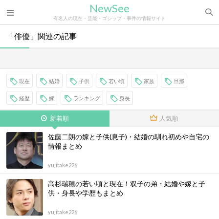
NewSee
有名人の現在・芸能・ゴシップ・事件の情報サイト
「俳優」関連の記事
現在
結婚
子供
若い頃
家族
旦那
経歴
嫁
ランキング
身長
新着順
人気順
佐藤二朗の嫁と子供(息子)・結婚の馴れ初めや自宅の
情報まとめ
yujitake226
高杉瑞穂の若い頃と現在！双子の弟・結婚や嫁と子
供・身長や学歴もまとめ
yujitake226