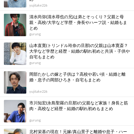
yujitake226
清水尚弥(清水尋也の兄)は弟とそっくり？父親と母
親・高校/大学など学歴・身長やハーフ説・結婚もま
とめ
gurung
山本直寛(トリンドル玲奈の旦那)の父親は山本寛斎？
大学など学歴と経歴・結婚の馴れ初めと共演・子供や
自宅もまとめ
gurung
岡部たかしの嫁と子供は？高校や若い頃・結婚と離
婚・息子の岡部ひろき・自宅もまとめ
yujitake226
市川知宏(永島聖羅の旦那)の父親など家族！身長と筋
肉・高校など経歴・結婚の馴れ初めもまとめ
gurung
北村栄基の現在！元嫁/真山景子と離婚や息子・ハー