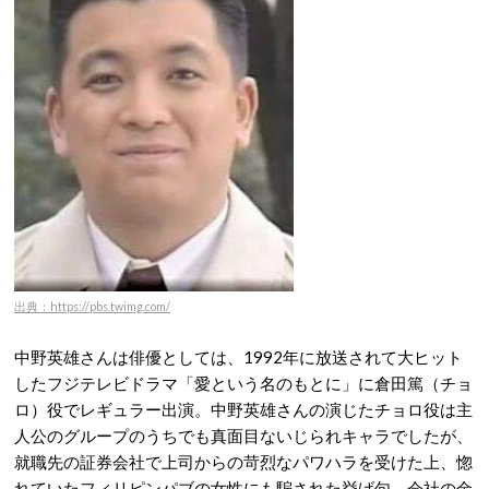
出典：https://pbs.twimg.com/
中野英雄さんは俳優としては、1992年に放送されて大ヒット
したフジテレビドラマ「愛という名のもとに」に倉田篤（チョ
ロ）役でレギュラー出演。中野英雄さんの演じたチョロ役は主
人公のグループのうちでも真面目ないじられキャラでしたが、
就職先の証券会社で上司からの苛烈なパワハラを受けた上、惚
れていたフィリピンパブの女性にも騙された挙げ句、会社の金