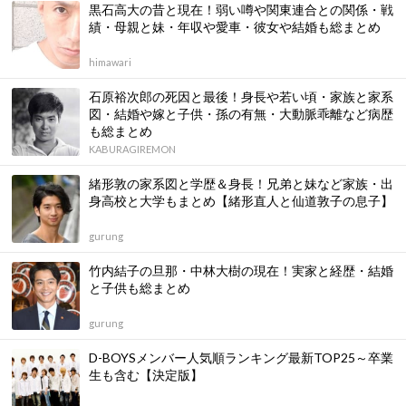
黒石高大の昔と現在！弱い噂や関東連合との関係・戦
績・母親と妹・年収や愛車・彼女や結婚も総まとめ
himawari
石原裕次郎の死因と最後！身長や若い頃・家族と家系
図・結婚や嫁と子供・孫の有無・大動脈乖離など病歴
も総まとめ
KABURAGIREMON
緒形敦の家系図と学歴＆身長！兄弟と妹など家族・出
身高校と大学もまとめ【緒形直人と仙道敦子の息子】
gurung
竹内結子の旦那・中林大樹の現在！実家と経歴・結婚
と子供も総まとめ
gurung
D-BOYSメンバー人気順ランキング最新TOP25～卒業
生も含む【決定版】