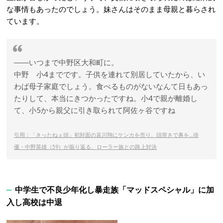
な事情もあったのでしょう。妹さんはそのまま母親と暮らされ
ています。
――いつまで中野区大和町に。
中野
小4までです。子供を連れて別居していたから、い
わば母子家庭でしょう。食べるものがないなんて日もあっ
たりして、本当にきつかったですね。小4で親が離婚し
て、小5から親父に引き取られて阿佐ヶ谷ですね
引用：「きったねぇ頭」初対面の哀川翔にケンカを売り、頭突きで鼻を…俳
優・中野英雄（59）が振り返る、ローラー族との路上対決
中学生で不良少年化し暴走族「マッドスペシャル」に加
入し高校は中退