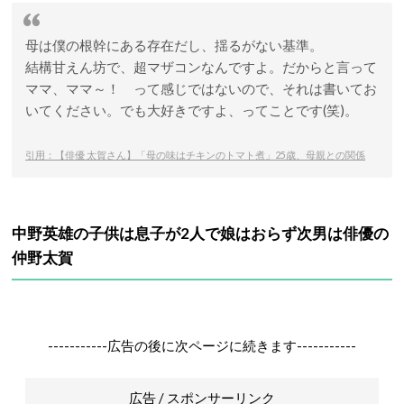
母は僕の根幹にある存在だし、揺るがない基準。
結構甘えん坊で、超マザコンなんですよ。だからと言って
ママ、ママ～！ って感じではないので、それは書いてお
いてください。でも大好きですよ、ってことです(笑)。
引用：【俳優 太賀さん】「母の味はチキンのトマト煮」25歳、母親との関係
中野英雄の子供は息子が2人で娘はおらず次男は俳優の
仲野太賀
-----------広告の後に次ページに続きます-----------
広告 / スポンサーリンク