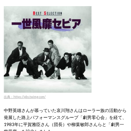
出典：https://pbs.twimg.com/
中野英雄さんが慕っていた哀川翔さんはローラー族の活動から
発展した路上パフォーマンスグループ「劇男零心会」を経て、
1983年に平賀雅臣さん（団長）や柳葉敏郎さんらと「劇男一