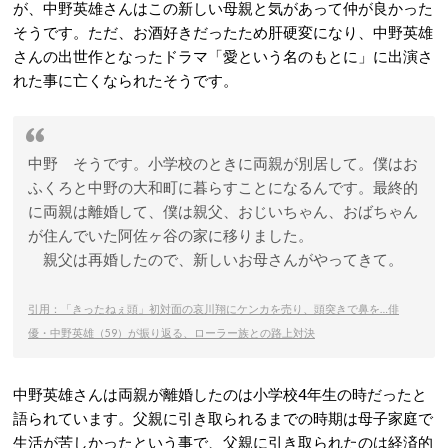
が、中野英雄さんはこの新しい母親と気があって仲が良かった
そうです。ただ、お酒好きだったため肝硬変になり、中野英雄
さんの出世作となったドラマ「愛という名のもとに」に出演さ
れた事に亡くなられたそうです。
中野
そうです。小学校のときに両親が別居して。僕はお
ふくろと中野の大和町に暮らすことになるんです。最終的
に両親は離婚して、僕は親父、おじいちゃん、おばちゃん
が住んでいた阿佐ヶ谷の家に移りました。
親父は再婚したので、新しいお母さんがやってきて。
引用：「きったねぇ頭」初対面の哀川翔にケンカを売り、頭突きで鼻を…俳
優・中野英雄（59）が振り返る、ローラー族との路上対決
中野英雄さんは両親が離婚したのは小学校4年生の時だったと
語られています。父親に引き取られるまでの時期は母子家庭で
生活が苦しかったという事で、父親に引き取られたのは経済的