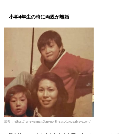
小学4年生の時に両親が離婚
出典：https://ignewsimg.s3.ap-northeast-1.wasabisys.com/