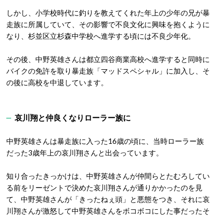
しかし、小学校時代に釣りを教えてくれた年上の少年の兄が暴
走族に所属していて、その影響で不良文化に興味を抱くように
なり、杉並区立杉森中学校へ進学する頃には不良少年化。
その後、中野英雄さんは都立四谷商業高校へ進学すると同時に
バイクの免許を取り暴走族「マッドスペシャル」に加入し、そ
の後に高校を中退しています。
哀川翔と仲良くなりローラー族に
中野英雄さんは暴走族に入った16歳の頃に、当時ローラー族
だった3歳年上の哀川翔さんと出会っています。
知り合ったきっかけは、中野英雄さんが仲間らとたむろしてい
る前をリーゼントで決めた哀川翔さんが通りかかったのを見
て、中野英雄さんが「きったねぇ頭」と悪態をつき、それに哀
川翔さんが激怒して中野英雄さんをボコボコにした事だったそ