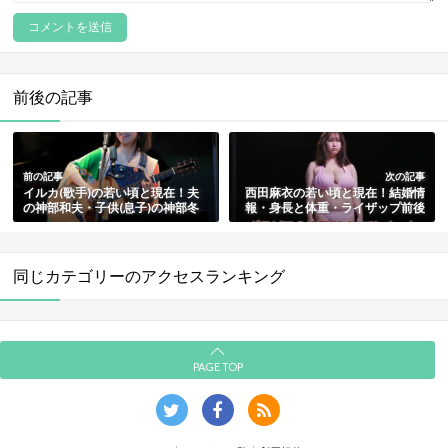
前後の記事
前の記事
次の記事
イルカ(歌手)の若い頃と現在！夫
西田麻衣の若い頃と現在！結婚情
の神部和夫・子供(息子)の神部冬
報・身長と体重・ライザップ前後
馬や孫・再婚情報・身長などプロ
のスタイルの比較まとめ
フィールまとめ
同じカテゴリーのアクセスランキング
PAGE TOP