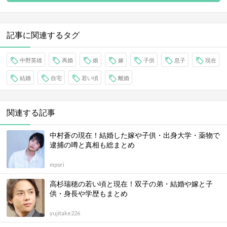
記事に関連するタグ
中野英雄
再婚
娘
嫁
子供
息子
現在
結婚
自宅
若い頃
離婚
関連する記事
中村蒼の現在！結婚した嫁や子供・出身大学・薬物で
逮捕の噂と真相も総まとめ
mpori
高杉瑞穂の若い頃と現在！双子の弟・結婚や嫁と子
供・身長や学歴もまとめ
yujitake226