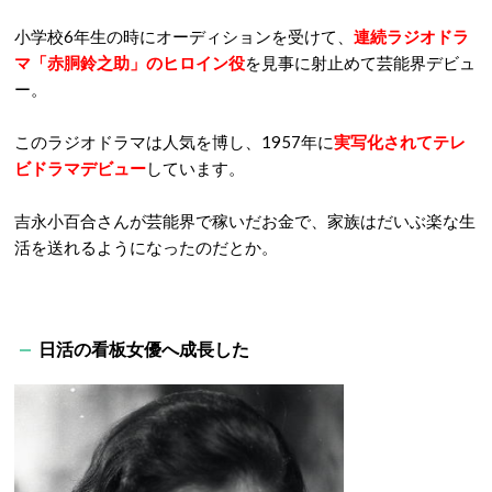
小学校6年生の時にオーディションを受けて、
連続ラジオドラ
マ「赤胴鈴之助」のヒロイン役
を見事に射止めて芸能界デビュ
ー。
このラジオドラマは人気を博し、1957年に
実写化されてテレ
ビドラマデビュー
しています。
吉永小百合さんが芸能界で稼いだお金で、家族はだいぶ楽な生
活を送れるようになったのだとか。
日活の看板女優へ成長した