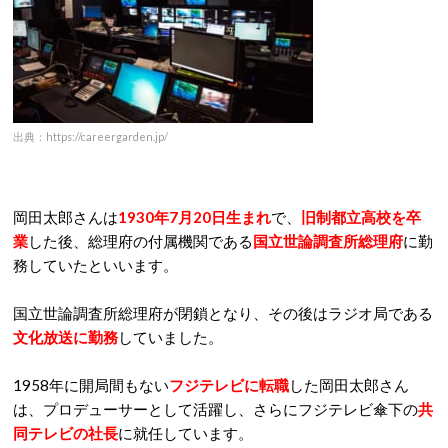
出典：https://careergarden.jp/
岡田太郎さんは
1
930年7月20日生まれ
で、
旧制都立高校を卒
業
した後、総理府の付属機関である
国立世論調査所総理府
に勤
務していたといいます。
国立世論調査所総理府が閉鎖となり、その後はラジオ局である
文化放送に勤務
していました。
1958年に開局間もない
フジテレビに転職
した岡田太郎さん
は、プロデューサーとして活躍し、さらにフジテレビ傘下の
共
同テレビの社長
に就任しています。