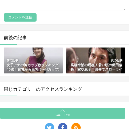
前後の記事
前の記事
次の記事
女子アナの胸カップ数ランキング
高橋幸治の現在！若い頃の織田信
45選！貧乳から巨乳(B～Hカップ)
長・嫁や息子・田舎でスローライ
まで総まとめ【最新版】
フの噂まとめ
同じカテゴリーのアクセスランキング
PAGE TOP