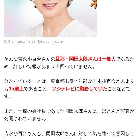
出典：https://meigen.keiziban-jp.com/
そんな吉永小百合さんの
旦那・岡田太郎さんは一般人
であるた
め、詳しい情報があまり出回っていません。
分かっていることは、東京都出身で年齢が吉永小百合さんより
も
15歳上
であること、
フジテレビに勤務していた
ことなどで
す。
また、一般の会社員であった岡田太郎さんは、ほとんど写真が
公開されていません。
吉永小百合さんも、岡田太郎さんに対して気を遣って意図して