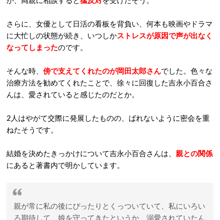
が、両親に相談すると
猛反対
を受けたそう。
さらに、女優として日活の看板を背負い、何本も映画やドラマ
に大忙しの状態が続き、いつしか
ストレスが原因で声が出なく
なってしまった
のです。
そんな時、
傍で支えてくれたのが岡田太郎さん
でした。色々な
治療方法を勧めてくれたことで、徐々に回復した吉永小百合さ
んは、愛されていると感じたのだとか。
2人はやがて交際に発展したものの、ばれないように密会を重
ねたそうです。
結婚を決めたきっかけについて吉永小百合さんは、
親との関係
にあると著書内で明かしています。
親が常に私の後にぴったりとくっついていて、私にいろい
ろ期待して、娘を守ってきたというか、溺愛されていたん