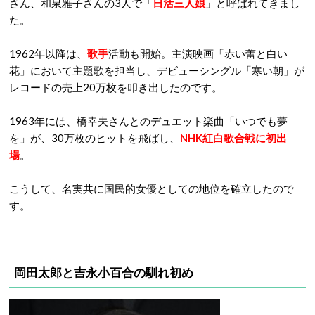
さん、和泉雅子さんの3人で「
日活三人娘
」と呼ばれてきまし
た。
1962年以降は、
歌手
活動も開始。主演映画「赤い蕾と白い
花」において主題歌を担当し、デビューシングル「寒い朝」が
レコードの売上20万枚を叩き出したのです。
1963年には、橋幸夫さんとのデュエット楽曲「いつでも夢
を」が、30万枚のヒットを飛ばし、
NHK紅白歌合戦に初出
場
。
こうして、名実共に国民的女優としての地位を確立したので
す。
岡田太郎と吉永小百合の馴れ初め