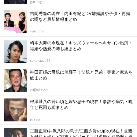
gurung
吉岡秀隆の現在！内田有紀とDV離婚説や子供・再婚
の噂など最新情報まとめ
sumichel
崎本大海の今現在！キッズウォーやヘキサゴン出演・
結婚や熱愛の噂も総まとめ
sakuraaaa39
神田正輝の母親は旭輝子！父親と兄弟・実家と家族を
総まとめ
yujitake226
根津甚八の若い頃と嫁や息子の現在！事故や病気・晩
年と死因も総まとめ
passpi
工藤正貴(井沢八郎の息子/工藤夕貴の弟)の現在！父親
と母親と姉など家族エピソード・引退後や結婚歴も総