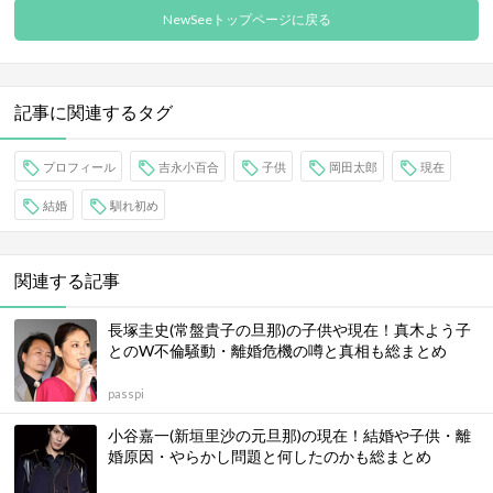
NewSeeトップページに戻る
記事に関連するタグ
プロフィール
吉永小百合
子供
岡田太郎
現在
結婚
馴れ初め
関連する記事
長塚圭史(常盤貴子の旦那)の子供や現在！真木よう子
とのW不倫騒動・離婚危機の噂と真相も総まとめ
passpi
小谷嘉一(新垣里沙の元旦那)の現在！結婚や子供・離
婚原因・やらかし問題と何したのかも総まとめ