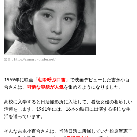
出典：https://samurai-trader.net/
1959年に映画「
朝を呼ぶ口笛
」で映画デビューした吉永小百
合さんは、
可憐な容貌が人気
を集めるようになりました。
高校に入学すると日活撮影所に入社して、看板女優の相応しい
活躍をします。1961年には、16本の映画に出演する多忙な生
活を送っています。
そんな吉永小百合さんは、当時日活に所属していた松原智恵子