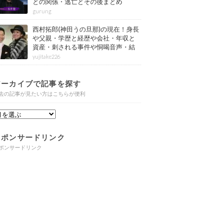
との関係・逃亡とその後まとめ
gurung
西村拓郎(神田うの旦那)の現在！身長
や父親・学歴と経歴や会社・年収と
資産・刺される事件や恫喝音声・結
婚と子供や自宅・脳梗塞の病気もま
yujitake226
とめ
アーカイブで記事を探す
去の記事が見たい方はこちらが便利
スポンサードリンク
ポンサードリンク