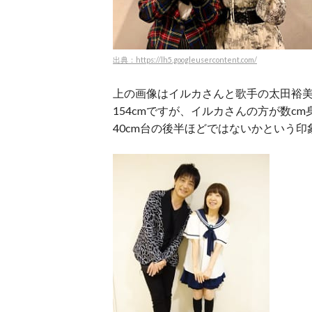
出典：https://lh5.googleusercontent.com/
上の画像はイルカさんと歌手の太田裕
154cmですが、イルカさんの方が数cm
40cm台の後半ほどではないかという印