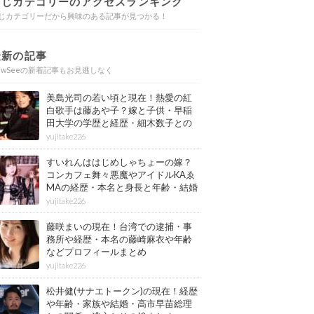
同じカテゴリーのアクセスランキング
じカテゴリーだから興味のある記事が見つかる！
最新の記事
ewSeeの新着記事もお見逃しなく
美島光司の若い頃と現在！熱愛の紅
白歌手は藤あや子？嫁と子供・早稲
田大学の学歴と経歴・細木数子との
確執もまとめ
yujitake226
すいれんははじめしゃちょーの嫁？
コンカフェ舞々悪魔やアイドルKAゑ
MAの経歴・本名と身長と年齢・結婚
情報もまとめ
yujitake226
藤咲まいの現在！台湾での逮捕・事
務所や経歴・本名の藤崎麻衣や年齢
などプロフィールまとめ
yujitake226
松井健(サナエトークン)の現在！経歴
や年齢・家族や結婚・高市早苗総理