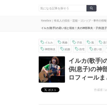
NewSee｜有名人の現在・芸能・ゴシップ・事件の情
イルカ(歌手)の若い頃と現在！夫の神部和夫・子供(息
イルカ
再婚
子供
孫
息
神部和夫
結婚
自宅
若い頃
イルカ(歌手
供(息子)の
ロフィールま
作成者 /
y