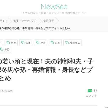
NewSee
有名人の現在・芸能・ゴシップ・事件の情報メディア
報サイト
歌手・アーティスト
女性歌手
子)の神部冬馬や孫・再婚情報・身長などプロフィールまとめ
子
旦那
歌手
死因
現在
神部冬馬
身長
)の若い頃と現在！夫の神部和夫・子
神部冬馬や孫・再婚情報・身長などプ
とめ
0
ujitake226
コメント