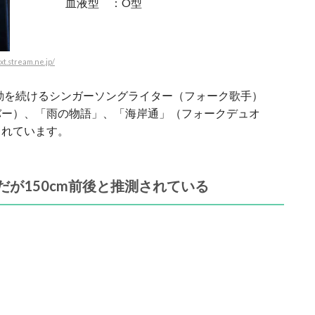
血液型 ：O型
.stream.ne.jp/
活動を続けるシンガーソングライター（フォーク歌手）
バー）、「雨の物語」、「海岸通」（フォークデュオ
られています。
が150cm前後と推測されている