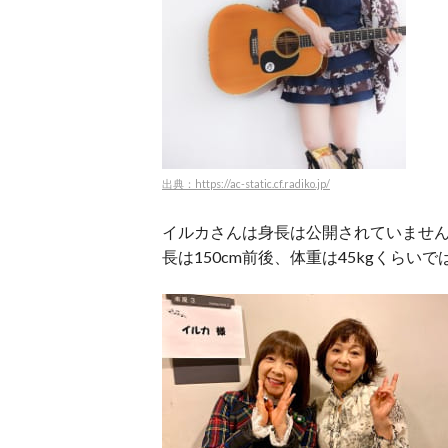
出典：https://ac-static.cf.radiko.jp/
イルカさんは身長は公開されていませ
長は150cm前後、体重は45kgくらい