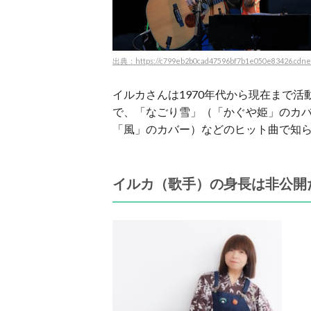
出典：https://c799eb2b0cad47596bf7b1e050e83426.cdnext
イルカさんは1970年代から現在まで
で、「なごり雪」（「かぐや姫」のカ
「風」のカバー）などのヒット曲で知
イルカ（歌手）の身長は非公開だ