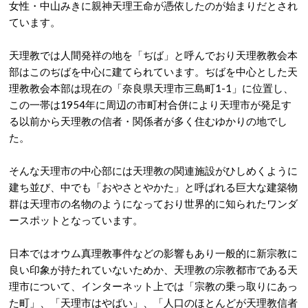
女性・中山みきに親神天理王命が憑依したのが始まりだとされ
ています。
天理教では人間発祥の地を「ぢば」と呼んでおり天理教教会本
部はこのぢばを中心に建てられています。ぢばを中心とした天
理教教会本部は現在の「奈良県天理市三島町1-1」に位置し、
この一帯は1954年に周辺の市町村合併により天理市が発足す
る以前から天理教の信者・関係者が多く住むゆかりの地でし
た。
そんな天理市の中心部には天理教の関連施設がひしめくように
建ち並び、中でも「おやさとやかた」と呼ばれる巨大な建築物
群は天理市の名物のようになっており世界的に知られたワンダ
ースポットとなっています。
日本ではオウム真理教事件などの影響もあり一般的に新宗教に
良い印象が持たれていないためか、天理教の宗教都市である天
理市について、インターネット上では「宗教の乗っ取りにあっ
た町」、「天理市はやばい」、「人口のほとんどが天理教信者