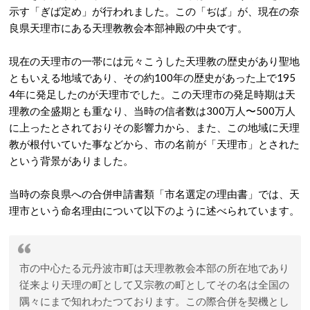
示す「ぎば定め」が行われました。この「ぢば」が、現在の奈
良県天理市にある天理教教会本部神殿の中央です。
現在の天理市の一帯には元々こうした天理教の歴史があり聖地
ともいえる地域であり、その約100年の歴史があった上で195
4年に発足したのが天理市でした。この天理市の発足時期は天
理教の全盛期とも重なり、当時の信者数は300万人〜500万人
に上ったとされておりその影響力から、また、この地域に天理
教が根付いていた事などから、市の名前が「天理市」とされた
という背景がありました。
当時の奈良県への合併申請書類「市名選定の理由書」では、天
理市という命名理由について以下のように述べられています。
市の中心たる元丹波市町は天理教教会本部の所在地であり
従来より天理の町として又宗教の町としてその名は全国の
隅々にまで知れわたつております。この際合併を契機とし