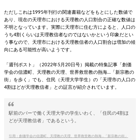
ただしこれは1995年刊行の関連書籍などをもとにした数値で
あり、現在の天理市における天理教の人口割合の正確な数値は
不明となっています。実際に天理市に住む方によると、人口の
うち4割くらいは天理教信者なのではないかという印象だとい
う事なので、天理市における天理教信者の人口割合は増加の傾
向にある可能性が高いようです。
「週刊ポスト」（2022年5月20日号）掲載の特集記事「創価
学会の信濃町、天理教の天理、世界救世教の熱海…「新宗教の
街」を歩く」でも、住民（天理大学学生）の「天理市の人口の
4割ほどが天理教信者」との証言が紹介されています。
駅前のバーで働く天理大学の学生いわく、「住民の4割ほ
どが天理教信者」であるという。
引用：創価学会の信濃町、天理教の天理、世界救世教の熱海…「新宗教の街」