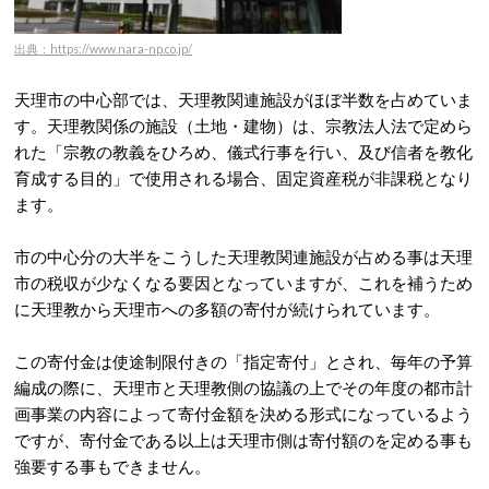
出典：https://www.nara-np.co.jp/
天理市の中心部では、天理教関連施設がほぼ半数を占めていま
す。天理教関係の施設（土地・建物）は、宗教法人法で定めら
れた「宗教の教義をひろめ、儀式行事を行い、及び信者を教化
育成する目的」で使用される場合、固定資産税が非課税となり
ます。
市の中心分の大半をこうした天理教関連施設が占める事は天理
市の税収が少なくなる要因となっていますが、これを補うため
に天理教から天理市への多額の寄付が続けられています。
この寄付金は使途制限付きの「指定寄付」とされ、毎年の予算
編成の際に、天理市と天理教側の協議の上でその年度の都市計
画事業の内容によって寄付金額を決める形式になっているよう
ですが、寄付金である以上は天理市側は寄付額のを定める事も
強要する事もできません。