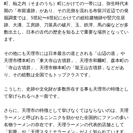
町、杣之内（そまのうち）町にかけての一帯には、弥生時代末
期の「布留遺跡」があり、その北側を流れる布留川近辺での発
掘調査では、5世紀〜6世紀にかけての総柱建物跡や竪穴住居
跡、大溝、工房跡、刀装具の破片、玉、鉄滓、馬の歯などが多
数出土し、日本の古代の歴史を知る上で重要な場所となってい
ます。
その他にも天理市には日本最古の道とされる「山辺の道 」や
天理市櫟本町の「東大寺山古墳群」、天理市和爾町、森本町の
「寺山古墳群」、天理市柳本町の「龍王山古墳群」などがあ
り、その総数は全国でもトップクラスです。
こうした、史跡や文化財が多数所在する事も天理市の特徴とし
て挙げられるべき一面です。
さらに、天理市の特徴として挙げなくてはならないのは、天理
ラーメンと呼ばれるニンニクを効かせた全国的にファンの多い
名物ラーメンの存在です。天理ラーメンの代表的店舗として
「彩華」や「天理スタミナラーメン」がよく知られています。