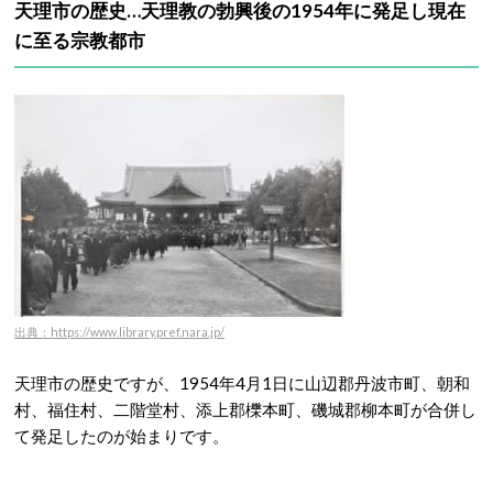
天理市の歴史…天理教の勃興後の1954年に発足し現在
に至る宗教都市
出典：https://www.library.pref.nara.jp/
天理市の歴史ですが、1954年4月1日に山辺郡丹波市町、朝和
村、福住村、二階堂村、添上郡櫟本町、磯城郡柳本町が合併し
て発足したのが始まりです。