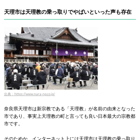
天理市は天理教の乗っ取りでやばいといった声も存在
出典：https://www.nara-np.co.jp/
奈良県天理市は新宗教である「天理教」が名前の由来となった
市であり、事実上天理教の町と言っても良い日本最大の宗教都
市です。
そのためか、インターネット上には天理市は天理教の乗っ取り