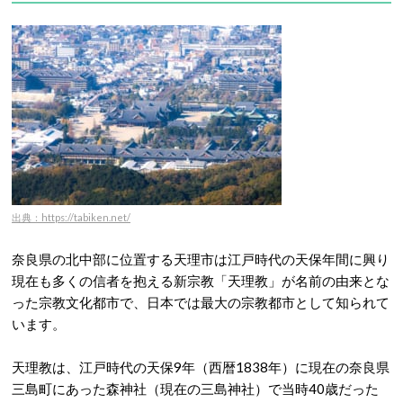
出典：https://tabiken.net/
奈良県の北中部に位置する天理市は江戸時代の天保年間に興り
現在も多くの信者を抱える新宗教「天理教」が名前の由来とな
った宗教文化都市で、日本では最大の宗教都市として知られて
います。
天理教は、江戸時代の天保9年（西暦1838年）に現在の奈良県
三島町にあった森神社（現在の三島神社）で当時40歳だった