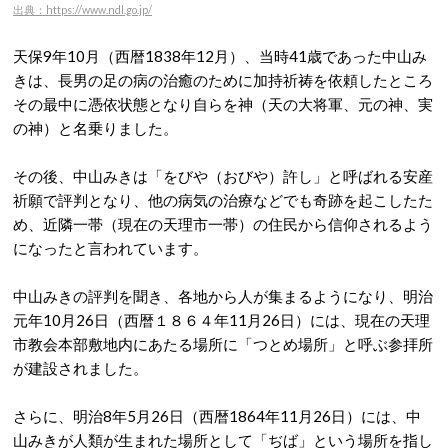
出典：https://www.ndl.go.jp/
天保9年10月（西暦1838年12月）、当時41歳であった中山み
きは、長男の足の病の治癒のために加持祈祷を依頼したところ
その最中に憑依状態となり自らを神（天の大将軍、元の神、実
の神）と名乗りました。
その後、中山みきは「をびや（おびや）許し」と呼ばれる安産
祈願で評判となり、他の病気の治療などでも奇跡を起こしたた
め、近隣一帯（現在の天理市一帯）の住民から信仰されるよう
になったと言われています。
中山みきの評判を聞き、各地から人が集まるようになり、明治
元年10月26日（西暦１８６４年11月26日）には、現在の天理
市教会本部敷地内にあたる場所に「つとめ場所」と呼ぶ参拝所
が建設されました。
さらに、明治8年5月26日（西暦1864年11月26日）には、中
山みきが人類が生まれた場所として「ぢば」という場所を指し