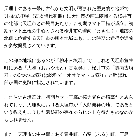
天理市のある一帯は古代から文明が育まれた歴史的な地域で、
3世紀の中頃（古墳時代初期）に天理市の南に隣接する桜井市
の北部（天理市との境目あたり）に初期ヤマト王権が成立。初
期ヤマト王権の中心とされる桜井市の纒向（まきむく）遺跡の
北側に位置する天理市の柳本地域にも、この時期の遺構や遺物
が多数発見されています。
この柳本地域にあるのが「柳本古墳群」で、これと天理市萱生
町にある「大和（おおやまと）古墳群」、桜井市の「纒向古墳
群」の3つの古墳群は総称で「オオヤマト古墳群」と呼ばれ一
部が国の史跡に指定されています。
これらの古墳群は、初期ヤマト王権の権力者らの墳墓だとみら
れており、天理教における天理市が「人類発祥の地」であると
いう教えもこうした遺跡群の存在からヒントを得たものなのか
もしれません。
また、天理市の中央部にある豊井町、布留（ふる）町、三島