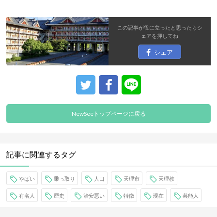
この記事が役に立ったと思ったら
シ
ェア
を押してね
シェア
NewSeeトップページに戻る
記事に関連するタグ
やばい
乗っ取り
人口
天理市
天理教
有名人
歴史
治安悪い
特徴
現在
芸能人