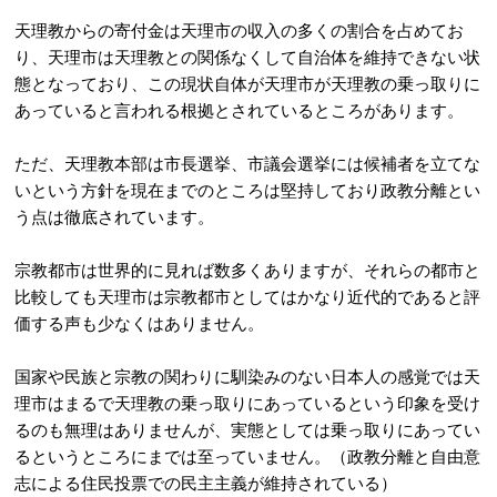
天理教からの寄付金は天理市の収入の多くの割合を占めてお
り、天理市は天理教との関係なくして自治体を維持できない状
態となっており、この現状自体が天理市が天理教の乗っ取りに
あっていると言われる根拠とされているところがあります。
ただ、天理教本部は市長選挙、市議会選挙には候補者を立てな
いという方針を現在までのところは堅持しており政教分離とい
う点は徹底されています。
宗教都市は世界的に見れば数多くありますが、それらの都市と
比較しても天理市は宗教都市としてはかなり近代的であると評
価する声も少なくはありません。
国家や民族と宗教の関わりに馴染みのない日本人の感覚では天
理市はまるで天理教の乗っ取りにあっているという印象を受け
るのも無理はありませんが、実態としては乗っ取りにあってい
るというところにまでは至っていません。（政教分離と自由意
志による住民投票での民主主義が維持されている）