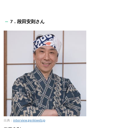
7．段田安則さん
出典：
interview.genkiweb.jp