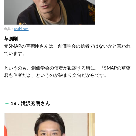
出典：
asahi.com
草彅剛
元SMAPの草彅剛さんは、創価学会の信者ではないかと言われ
ています。
というのも、創価学会の信者が勧誘する時に、「SMAPの草彅
君も信者だよ」というのが決まり文句だからです。
18．滝沢秀明さん