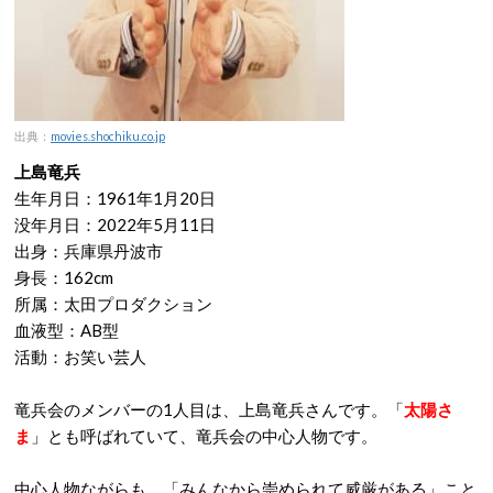
出典：
movies.shochiku.co.jp
上島竜兵
生年月日：1961年1月20日
没年月日：2022年5月11日
出身：兵庫県丹波市
身長：162cm
所属：太田プロダクション
血液型：AB型
活動：お笑い芸人
竜兵会のメンバーの1人目は、上島竜兵さんです。「
太陽さ
ま
」とも呼ばれていて、竜兵会の中心人物です。
中心人物ながらも、「みんなから崇められて威厳がある」こと