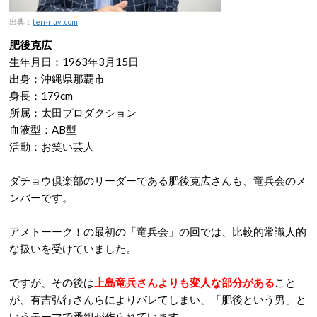
出典：
ten-navi.com
肥後克広
生年月日：1963年3月15日
出身：沖縄県那覇市
身長：179cm
所属：太田プロダクション
血液型：AB型
活動：お笑い芸人
ダチョウ倶楽部のリーダーである肥後克広さんも、竜兵会のメ
ンバーです。
アメトーーク！の最初の「竜兵会」の回では、比較的常識人的
な扱いを受けていました。
ですが、その後は
上島竜兵さんよりも変人な部分がある
こと
が、有吉弘行さんらによりバレてしまい、「肥後という男」と
いうテーマで番組が作られています。