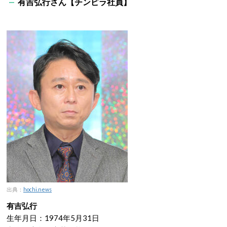
有吉弘行さん【チンピラ社員】
出典：
hochi.news
有吉弘行
生年月日：1974年5月31日