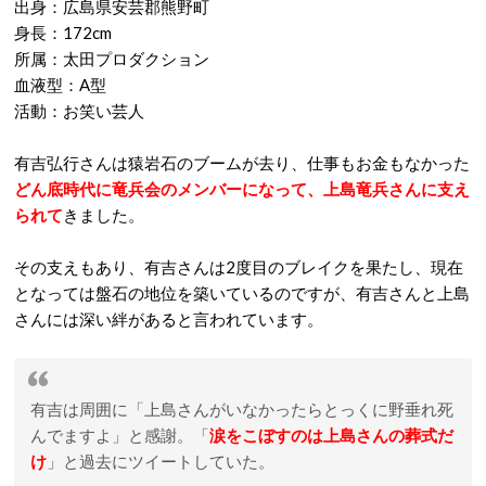
出身：広島県安芸郡熊野町
身長：172cm
所属：太田プロダクション
血液型：A型
活動：お笑い芸人
有吉弘行さんは猿岩石のブームが去り、仕事もお金もなかった
どん底時代に竜兵会のメンバーになって、上島竜兵さんに支え
られて
きました。
その支えもあり、有吉さんは2度目のブレイクを果たし、現在
となっては盤石の地位を築いているのですが、有吉さんと上島
さんには深い絆があると言われています。
有吉は周囲に「上島さんがいなかったらとっくに野垂れ死
んでますよ」と感謝。「
涙をこぼすのは上島さんの葬式だ
け
」と過去にツイートしていた。