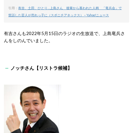
引用：
有吉、土田、ひとり…上島さん 後輩から慕われた人柄 「竜兵会」で
世話した芸人が売れっ子に（スポニチアネックス） – Yahoo!ニュース
有吉さんも2022年5月15日のラジオの生放送で、上島竜兵さ
んをしのんでいました。
ノッチさん【リストラ候補】