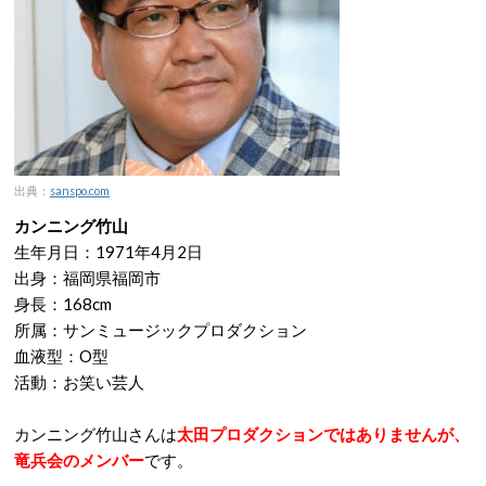
出典：
sanspo.com
カンニング竹山
生年月日：1971年4月2日
出身：福岡県福岡市
身長：168cm
所属：サンミュージックプロダクション
血液型：O型
活動：お笑い芸人
カンニング竹山さんは
太田プロダクションではありませんが、
竜兵会のメンバー
です。