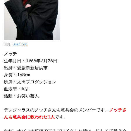
出典：
asahi.com
ノッチ
生年月日：1965年7月26日
出身：愛媛県新居浜市
身長：168cm
所属：太田プロダクション
血液型：A型
活動：お笑い芸人
デンジャラスのノッチさんも竜兵会のメンバーです。
ノッチさ
んも竜兵会に救われた1人
です。
ただ、オバマ大統領でプチブレイクした時は、忙しくて竜兵会