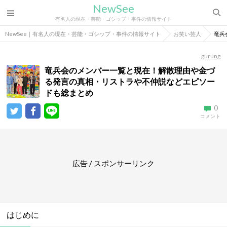
NewSee
有名人の現在・芸能・ゴシップ・事件の情報サイト
NewSee｜有名人の現在・芸能・ゴシップ・事件の情報サイト
お笑い芸人
竜兵
gurung
竜兵会のメンバー一覧と現在！解散理由や金づ
る発言の真相・リストラや不仲説などエピソー
ドも総まとめ
0
コメント
広告 / スポンサーリンク
はじめに