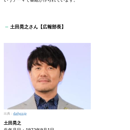
土田晃之さん【広報部長】
出典：
daily.co.jp
土田晃之
生年月日：1972年9月1日