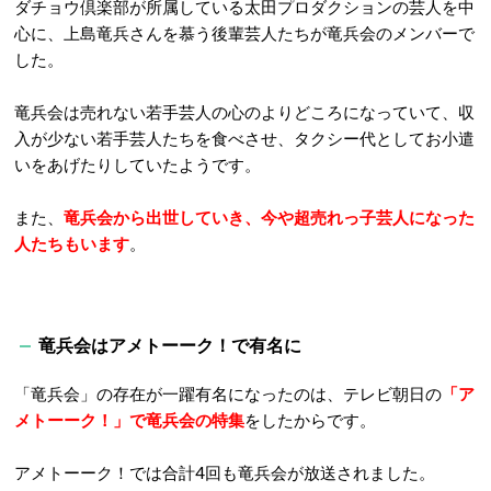
ダチョウ倶楽部が所属している太田プロダクションの芸人を中
心に、上島竜兵さんを慕う後輩芸人たちが竜兵会のメンバーで
した。
竜兵会は売れない若手芸人の心のよりどころになっていて、収
入が少ない若手芸人たちを食べさせ、タクシー代としてお小遣
いをあげたりしていたようです。
また、
竜兵会から出世していき、今や超売れっ子芸人になった
人たちもいます
。
竜兵会はアメトーーク！で有名に
「竜兵会」の存在が一躍有名になったのは、テレビ朝日の
「ア
メトーーク！」で竜兵会
の特集
をしたからです。
アメトーーク！では合計4回も竜兵会が放送されました。