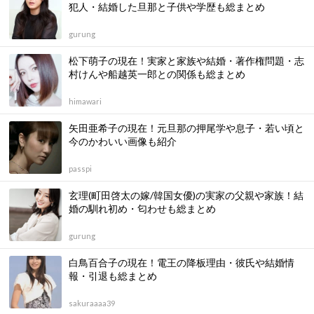
犯人・結婚した旦那と子供や学歴も総まとめ
gurung
松下萌子の現在！実家と家族や結婚・著作権問題・志
村けんや船越英一郎との関係も総まとめ
himawari
矢田亜希子の現在！元旦那の押尾学や息子・若い頃と
今のかわいい画像も紹介
passpi
玄理(町田啓太の嫁/韓国女優)の実家の父親や家族！結
婚の馴れ初め・匂わせも総まとめ
gurung
白鳥百合子の現在！電王の降板理由・彼氏や結婚情
報・引退も総まとめ
sakuraaaa39