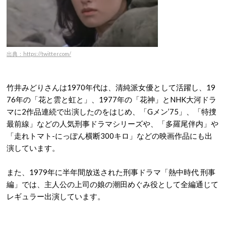
出典：https://twitter.com/
竹井みどりさんは1970年代は、清純派女優として活躍し、19
76年の「花と雲と虹と」、1977年の「花神」とNHK大河ドラ
マに2作品連続で出演したのをはじめ、「Gメン’75」、「特捜
最前線」などの人気刑事ドラマシリーズや、「多羅尾伴内」や
「走れトマト-にっぽん横断300キロ」などの映画作品にも出
演しています。
また、1979年に半年間放送された刑事ドラマ「熱中時代 刑事
編」では、主人公の上司の娘の潮田めぐみ役として全編通じて
レギュラー出演しています。