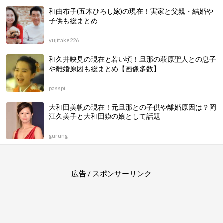
和由布子(五木ひろし嫁)の現在！実家と父親・結婚や
子供も総まとめ
yujitake226
和久井映見の現在と若い頃！旦那の萩原聖人との息子
や離婚原因も総まとめ【画像多数】
passpi
大和田美帆の現在！元旦那との子供や離婚原因は？岡
江久美子と大和田獏の娘として話題
gurung
広告 / スポンサーリンク