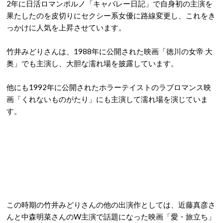
2年に日活ロマンポルノ「キャバレー日記」で自身初の主演を
果たしたのを皮切りにセクシー系女優に路線変更し、これをき
っかけに人気を上昇させています。
竹井みどりさんは、1988年に公開された映画「徳川の女帝 大
奥」でも主演し、大胆な濡れ場を披露しています。
他にも1992年に公開されたホラーテイストのラブロマンス映
画「くれないものがたり」にも主演して濡れ場を演じていま
す。
この時期の竹井みどりさんの他の出演作としては、近藤真彦さ
んと中森明菜さんのW主演で話題になった映画「愛・旅立ち」