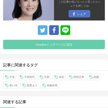
この記事が役に立ったと思ったら
シ
ェア
を押してね
シェア
NewSeeトップページに戻る
記事に関連するタグ
子供
子役時代
旦那
現在
田村正和
結婚
若い頃
西尾まり
高橋良明
関連する記事