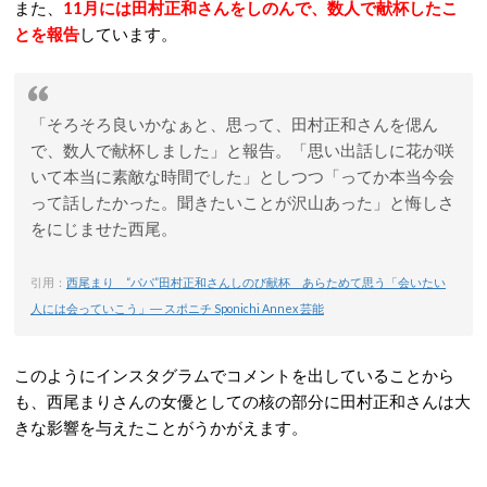
また、
11月には田村正和さんをしのんで、数人で献杯したこ
とを報告
しています。
「そろそろ良いかなぁと、思って、田村正和さんを偲ん
で、数人で献杯しました」と報告。「思い出話しに花が咲
いて本当に素敵な時間でした」としつつ「ってか本当今会
って話したかった。聞きたいことが沢山あった」と悔しさ
をにじませた西尾。
引用：
西尾まり “パパ”田村正和さんしのび献杯 あらためて思う「会いたい
人には会っていこう」― スポニチ Sponichi Annex 芸能
このようにインスタグラムでコメントを出していることから
も、西尾まりさんの女優としての核の部分に田村正和さんは大
きな影響を与えたことがうかがえます。