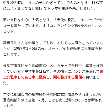
中学校の時に「うちの子にかぎって2」で人気となり、1987年
には「オヨビでない奴!」でドラマ初主演を果たしました。
若い女性を中心に人気となり、「天使の反乱」でレコードデビ
ューを果たしています。オリコンランキング9位を果たし、大
ヒット。
高橋良明さんは俳優としても歌手としても人気となっていまし
たが、1989年1月5日の夜、オートバイを運転中に大事故を起
こします。
横浜市青葉区から川崎市麻生区に向かって走行中、車道を横断
していた女子中学生をはねて、その拍子にバランスを崩して
路
上に駐車してある車に激突し、頭を強打する重傷
を負いまし
た。
すぐに稲城市内の脳神経外科病院に救急搬送をされましたが、
重症頭部外傷で全治3ヶ月、しかし命に別状はないと診断され
ました。