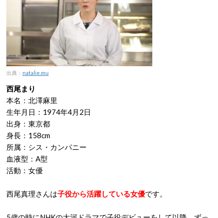
出典：
natalie.mu
西尾まり
本名：北澤麻里
生年月日：1974年4月2日
出身：東京都
身長：158cm
所属：シス・カンパニー
血液型：A型
活動：女優
西尾真理さんは
子役から活躍している女優
です。
5歳の時にNHKの大河ドラマで子役デビューをして以降、ずっ