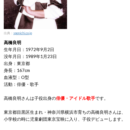
出典：
sponichi.co.jp
高橋良明
生年月日：1972年9月2日
没年月日：1989年1月23日
出身：東京都
身長：167cm
血液型：O型
活動：俳優・歌手
高橋良明さんは子役出身の
俳優・アイドル歌手
です。
東京都目黒区生まれ・神奈川県横浜市育ちの高橋良明さんは、
小学校の時に児童劇団東京宝映に入り、子役デビューします。