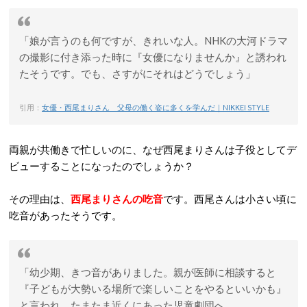
「娘が言うのも何ですが、きれいな人。NHKの大河ドラマ
の撮影に付き添った時に『女優になりませんか』と誘われ
たそうです。でも、さすがにそれはどうでしょう」
引用：
女優・西尾まりさん 父母の働く姿に多くを学んだ｜NIKKEI STYLE
両親が共働きで忙しいのに、なぜ西尾まりさんは子役としてデ
ビューすることになったのでしょうか？
その理由は、
西尾まりさんの吃音
です。西尾さんは小さい頃に
吃音があったそうです。
「幼少期、きつ音がありました。親が医師に相談すると
『子どもが大勢いる場所で楽しいことをやるといいかも』
と言われ、たまたま近くにあった児童劇団へ。