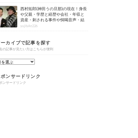
西村拓郎(神田うの旦那)の現在！身長
や父親・学歴と経歴や会社・年収と
資産・刺される事件や恫喝音声・結
婚と子供や自宅・脳梗塞の病気もま
yujitake226
とめ
アーカイブで記事を探す
去の記事が見たい方はこちらが便利
スポンサードリンク
ポンサードリンク