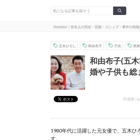
NewSee｜有名人の現在・芸能・ゴシップ・事件の情
五木ひろし
和由布子
子供
実家
和由布子(五
婚や子供も総
作成者 /
y
1980年代に活躍した元女優で、五木
す。