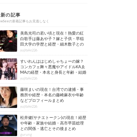
最新の記事
ewSeeの新着記事もお見逃しなく
美島光司の若い頃と現在！熱愛の紅
白歌手は藤あや子？嫁と子供・早稲
田大学の学歴と経歴・細木数子との
確執もまとめ
yujitake226
すいれんははじめしゃちょーの嫁？
コンカフェ舞々悪魔やアイドルKAゑ
MAの経歴・本名と身長と年齢・結婚
情報もまとめ
yujitake226
藤咲まいの現在！台湾での逮捕・事
務所や経歴・本名の藤崎麻衣や年齢
などプロフィールまとめ
yujitake226
松井健(サナエトークン)の現在！経歴
や年齢・家族や結婚・高市早苗総理
との関係・逃亡とその後まとめ
gurung