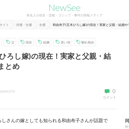
NewSee
有名人の現在・芸能・ゴシップ・事件の情報メディア
報サイト
俳優・女優
女優
和由布子(五木ひろし嫁)の現在！実家と父親・結婚や
父
現在
結婚
若い頃
馴れ初め
木ひろし嫁)の現在！実家と父親・結
まとめ
0
ujitake226
コメント
ひろしさんの嫁としても知られる和由布子さんが話題で
同