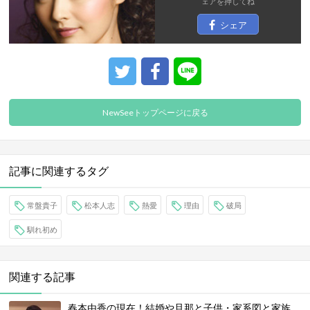
ェア
を押してね
シェア
NewSeeトップページに戻る
記事に関連するタグ
常盤貴子
松本人志
熱愛
理由
破局
馴れ初め
関連する記事
春本由香の現在！結婚や旦那と子供・家系図と家族