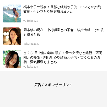
福本幸子の現在！旦那と結婚や子供・ISSAとの婚約
破棄・生い立ちや家庭環境まとめ
yujitake226
岡本綾の現在！中村獅童との不倫・結婚情報・その後
も総まとめ
sakuraaaa39
さくら(田中圭の嫁)の現在！昔の女優など経歴・西岡
剛との熱愛・馴れ初めや結婚と子供・亡くなるの真
相・浮気騒動もまとめ
yujitake226
広告 / スポンサーリンク