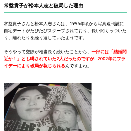
常盤貴子が松本人志と破局した理由
常盤貴子さんと松本人志さんは、1995年頃から写真週刊誌に
自宅デートがたびたびスクープされており、長い間くっついた
り、離れたりを繰り返していたようです。
そうやって交際が相当長く続いたことから、
一部には「結婚間
近か！」とも噂されていた2人だったのですが…2002年にフラ
イデーにより
破局
が報じられる
んですよね。