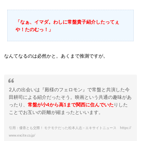
「なぁ、イマダ。わしに常盤貴子紹介したってぇ
や！たのむっ！」
なんてなるのは必然かと。あくまで推測ですが。
2人の出会いは『殿様のフェロモン』で常盤と共演した今
田耕司による紹介だったそう。映画という共通の趣味があ
ったり、
常盤が小4から高1まで関西に住んでいた
りした
ことでお互いの距離が縮まったといいます。
引用：優香とも交際！ モテモテだった松本人志 – エキサイトニュース https://
www.excite.co.jp/