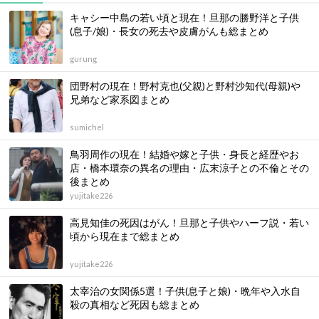
キャシー中島の若い頃と現在！旦那の勝野洋と子供
(息子/娘)・長女の死去や皮膚がんも総まとめ
gurung
団野村の現在！野村克也(父親)と野村沙知代(母親)や
兄弟など家系図まとめ
sumichel
鳥羽周作の現在！結婚や嫁と子供・身長と経歴やお
店・橋本環奈の異名の理由・広末涼子との不倫とその
後まとめ
yujitake226
高見知佳の死因はがん！旦那と子供やハーフ説・若い
頃から現在まで総まとめ
yujitake226
太宰治の女関係5選！子供(息子と娘)・晩年や入水自
殺の真相など死因も総まとめ