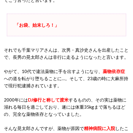
「お袋、始末しろ！」
それでも千葉マリアさんは、次男・真沙史さんを出産したこと
で、長男の晃太郎さんは非行に走るようになったと言います。
やがて、10代で違法薬物に手を出すようになり、
薬物依存症
への道を転がり堕ちることに…。そして、23歳の時に大麻所持
で現行犯逮捕されています。
2000年には
DJ修行と称して渡米
するものの、その実は薬物に
溺れる毎日を過ごしており、遂には体重35kgまで落ちるほど
の、完全な薬物依存となっていました。
そんな晃太郎さんですが、薬物が原因で
精神病院に入院
したこ