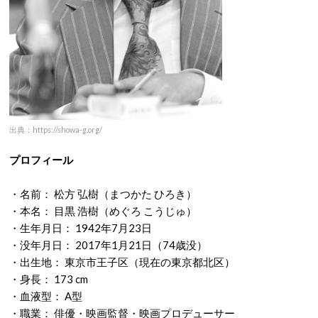
出典：https://showa-g.org/
プロフィール
・名前： 松方 弘樹（まつかた ひろき）
・本名： 目黒 浩樹（めぐろ こうじゅ）
・生年月日： 1942年7月23日
・没年月日： 2017年1月21日（74歳没）
・出生地： 東京市王子区（現在の東京都北区）
・身長： 173 cm
・血液型： A型
・職業： 俳優・映画監督・映画プロデューサー