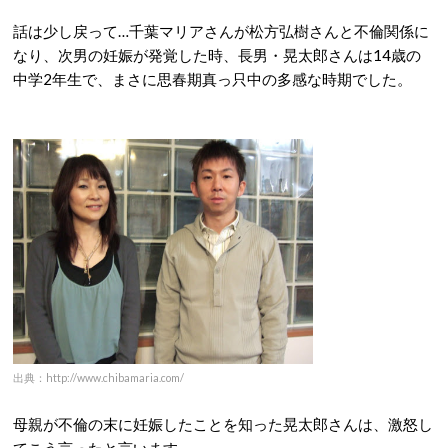
話は少し戻って…千葉マリアさんが松方弘樹さんと不倫関係に
なり、次男の妊娠が発覚した時、長男・晃太郎さんは14歳の
中学2年生で、まさに思春期真っ只中の多感な時期でした。
出典：http://www.chibamaria.com/
母親が不倫の末に妊娠したことを知った晃太郎さんは、激怒し
てこう言ったと言います。