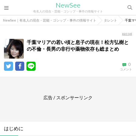
NewSee
有名人の現在・芸能・ゴシップ・事件の情報サイト
NewSee｜有名人の現在・芸能・ゴシップ・事件の情報サイト
タレント
千葉マ
passpi
千葉マリアの若い頃と息子の現在！松方弘樹と
の不倫・長男の非行や薬物依存も総まとめ
0
コメント
広告 / スポンサーリンク
はじめに