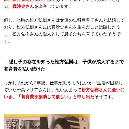
る、
真沙史さん
を出産しています。
但し、当時の松方弘樹さんは女優の仁科亜希子さんと結婚して
おり、松方弘樹さんには真沙史さんを生んだことは隠したま
ま、松方弘樹さんの愛人として息子たちを育てていたそうで
す。
隠し子の存在を知った松方弘樹は、子供が成人するまで
養育費を払い続けた
しかしそれから3年後、仕事が思うようにいかず生活が困窮し
ていた千葉マリアさんは、思いあまって
松方弘樹さんに会いに
いき、「養育費を援助して欲しい」と申し出た
そうです。