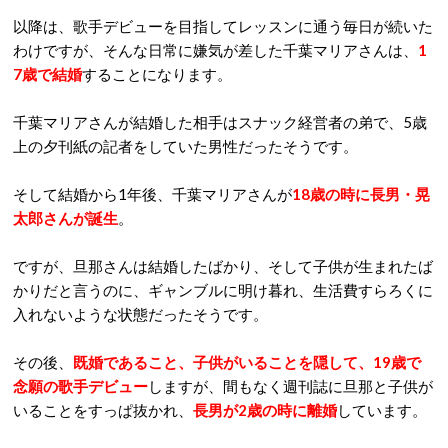
以降は、歌手デビューを目指してレッスンに通う毎日が続いた
わけですが、そんな日常に嫌気が差した千葉マリアさんは、
1
7歳で結婚
することになります。
千葉マリアさんが結婚した相手はスナック経営者の弟で、5歳
上の夕刊紙の記者をしていた男性だったそうです。
そして結婚から1年後、千葉マリアさんが
18歳の時に長男・晃
太郎さんが誕生
。
ですが、旦那さんは結婚したばかり、そして子供が生まれたば
かりだと言うのに、ギャンブルに明け暮れ、生活費すらろくに
入れないような状態だったそうです。
その後、
既婚であること、子供がいることを隠して、19歳で
念願の歌手デビュー
しますが、間もなく週刊誌に旦那と子供が
いることをすっぱ抜かれ、
長男が2歳の時に離婚
しています。