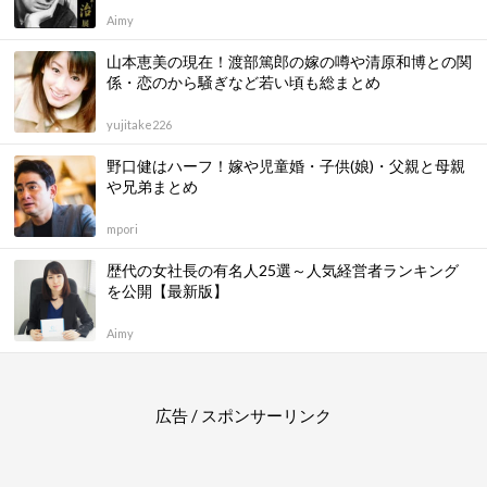
Aimy
山本恵美の現在！渡部篤郎の嫁の噂や清原和博との関
係・恋のから騒ぎなど若い頃も総まとめ
yujitake226
野口健はハーフ！嫁や児童婚・子供(娘)・父親と母親
や兄弟まとめ
mpori
歴代の女社長の有名人25選～人気経営者ランキング
を公開【最新版】
Aimy
広告 / スポンサーリンク