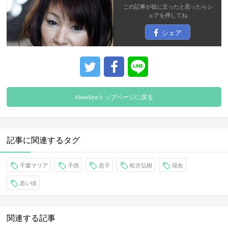
この記事が役に立ったと思ったら
シ
ェア
を押してね
シェア
NewSeeトップページに戻る
記事に関連するタグ
千葉マリア
子供
息子
松方弘樹
現在
若い頃
関連する記事