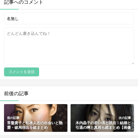
記事へのコメント
前後の記事
前の記事
次の記事
常盤貴子と松本人志の出会いと熱
木内晶子の若い頃と現在！結婚と
愛・破局理由を総まとめ
引退の噂と真相も総まとめ【画像
多数】