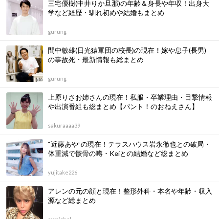
三宅優樹(中井りか旦那)の年齢＆身長や年収！出身大
学など経歴・馴れ初めや結婚もまとめ
gurung
間中敏雄(日光猿軍団の校長)の現在！嫁や息子(長男)
の事故死・最新情報も総まとめ
gurung
上原りさお姉さんの現在！私服・卒業理由・目撃情報
や出演番組も総まとめ【パント！のおねえさん】
sakuraaaa39
“近藤あや”の現在！テラスハウス岩永徹也との破局・
体重減で骸骨の噂・Keiとの結婚など総まとめ
yujitake226
アレンの元の顔と現在！整形外科・本名や年齢・収入
源など総まとめ