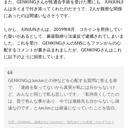
また、GENKINGさんが性適合手術を受けた際にも、JUNJUNさ
んはタイまで付き添ってくれたのだそうで、2人が親密な関係
にあったのは間違いなさそうです。
しかし、JUNJUNさんは、2019年8月、コカインを所持してい
た疑いがあるとして、麻薬取締り法違反で逮捕されてしまいま
した。これを受け、GENKINGさんのSNSにもファンからの心
配するコメントが書き込まれましたが、GENKINGさんはこれ
に以下のように回答しています。
GENKINGはJunJunとの仲などを心配する質問に答える形
で、「連絡を取ってないから真実が私には分からないけ
ど、みんなと同じで私も悲しいです」「私仲良くしてたの
は、昔で色んな事があり、今では連絡先も分からないし疎
遠なのです」とJunJunとは疎遠になっていたことを告白。
引用：GENKING、逮捕されたJunJunと「彼氏みたいな友達」のはずでは？