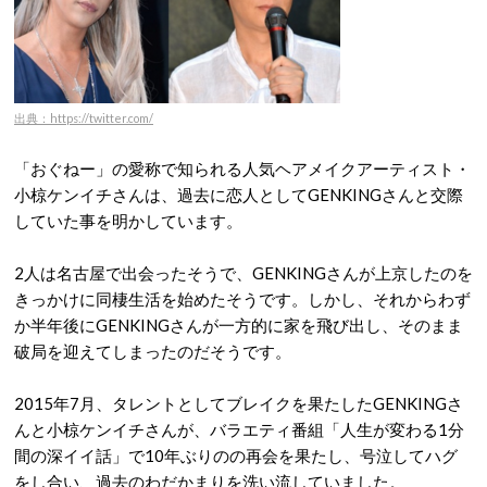
出典：https://twitter.com/
「おぐねー」の愛称で知られる人気ヘアメイクアーティスト・
小椋ケンイチさんは、過去に恋人としてGENKINGさんと交際
していた事を明かしています。
2人は名古屋で出会ったそうで、GENKINGさんが上京したのを
きっかけに同棲生活を始めたそうです。しかし、それからわず
か半年後にGENKINGさんが一方的に家を飛び出し、そのまま
破局を迎えてしまったのだそうです。
2015年7月、タレントとしてブレイクを果たしたGENKINGさ
んと小椋ケンイチさんが、バラエティ番組「人生が変わる1分
間の深イイ話」で10年ぶりのの再会を果たし、号泣してハグ
をし合い、過去のわだかまりを洗い流していました。