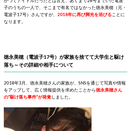
かつてアイドルだったとは言え、あくまで28号までいた電波
子のうちの一人で、そこまで有名ではなかった徳永美穂（元・
電波子17号）さんですが、
2018年に再び脚光を浴びる
ことに
なります。
徳永美穂（電波子17号）が家族を捨てて大学生と駆け
落ち～その詳細や相手について
2018年3月、徳永美穂さんの家族が、SNSを通じて写真や情報
をアップして、広く情報提供を求めたことから
徳永美穂
さん
の“
駆け落ち
事件”が発覚
しました。