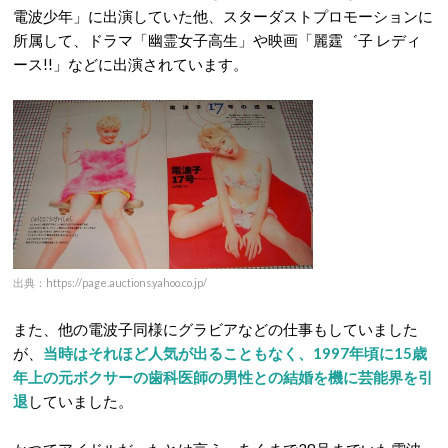
電波少年」に出演していた他、スターダストプロモーションに
所属して、ドラマ「幽霊女子高生」や映画「麗霆゛子 レディ
ース!!」などに出演されています。
出典：https://page.auctions.yahoo.co.jp/
また、他の電波子同様にグラビアなどの仕事もしていました
が、
当時はそれほど人気が出ることもなく、1997年頃に15歳
年上の元ボクサーの歯科医師の男性との結婚を機に芸能界を引
退
していました。