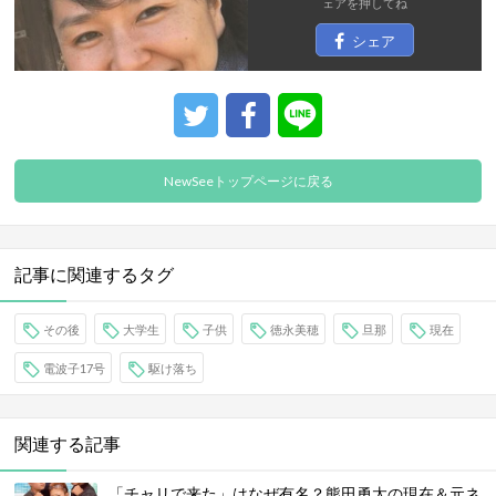
ェア
を押してね
シェア
NewSeeトップページに戻る
記事に関連するタグ
その後
大学生
子供
徳永美穂
旦那
現在
電波子17号
駆け落ち
関連する記事
「チャリで来た」はなぜ有名？熊田勇太の現在＆元ネ