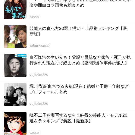
タや面白コラ画像も総まとめ
passpi
芸能人の食べ方20選！汚い・上品別ランキング【最
新版】
sakuraaaa39
白石隆浩の生い立ち！父親と母親など家族・死刑が執
行された現在まで総まとめ【座間9遺体事件の犯人】
yujitake226
堀川恭資(東ちづる夫)の現在！結婚と子供・年齢など
プロフィールまとめ
yujitake226
峰不二子を実写するなら？納得の芸能人・モデル20
選をランキングで解説【最新版】
passpi