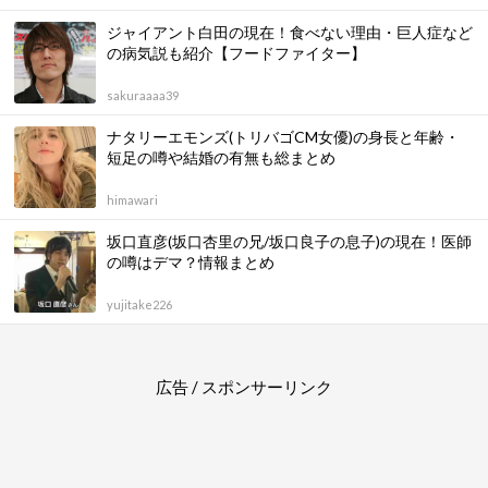
ジャイアント白田の現在！食べない理由・巨人症など
の病気説も紹介【フードファイター】
sakuraaaa39
ナタリーエモンズ(トリバゴCM女優)の身長と年齢・
短足の噂や結婚の有無も総まとめ
himawari
坂口直彦(坂口杏里の兄/坂口良子の息子)の現在！医師
の噂はデマ？情報まとめ
yujitake226
広告 / スポンサーリンク