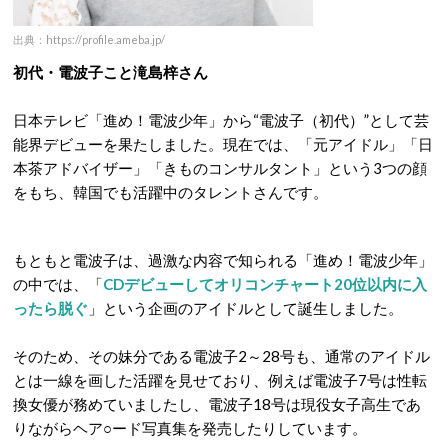
出典：https://profile.ameba.jp/
初代・電波子こと滝島梓さん
日本テレビ「進め！電波少年」から“電波子（初代）”として芸
能界デビューを果たしました。現在では、「元アイドル」「日
本茶アドバイザー」「きものコンサルタント」という3つの顔
をもち、韓国でも活躍中のタレントさんです。
もともと電波子は、過激な内容で知られる「進め！電波少年」
の中では、「
CDデビューしてオリコンチャート20位以内に入
ったら脱ぐ
」という企画のアイドルとして誕生しました。
そのため、その妹分である電波子2～28号も、通常のアイドル
とは一線を画した活躍を見せており、例えば電波子7号は性転
換女優が務めていましたし、電波子18号は現役女子高生であ
りながらヘア○ード写真集を発売したりしています。