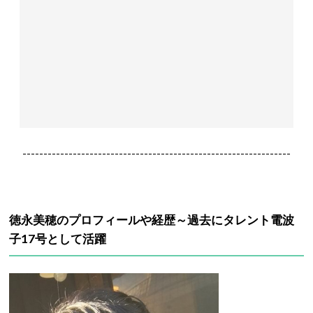
----------------------------------------------------------------
徳永美穂のプロフィールや経歴～過去にタレント電波
子17号として活躍