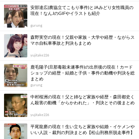
安部達広(農協立てこもり事件)とJAみどり女性職員の
現在！なんJのGIFやイラストも紹介
gurung
森野実空の現在！父親や家族・大学や経歴・ながらス
マホ自転車事故と判決もまとめ
yujitake226
鹿毛陽子(旦那毒殺未遂事件)の出所後の現在！カード
ショップの経歴・結婚と子供・事件の動機や判決を総
まとめ
gurung
中村桜洲の現在！父と姉など家族や経歴・森田都史く
ん殺害の動機「からかわれた」・判決とその後まとめ
yujitake226
平尾龍磨の現在！生い立ちと家族や結婚・イケメンや
いい人説・裁判の判決まとめ【松山刑務所脱走事件】