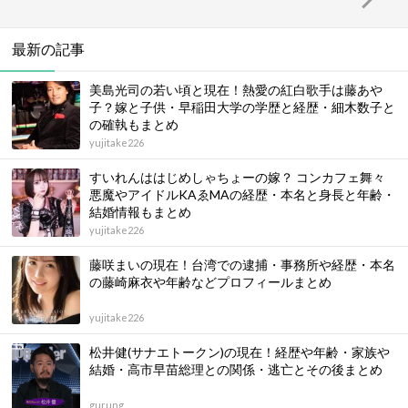
最新の記事
美島光司の若い頃と現在！熱愛の紅白歌手は藤あや
子？嫁と子供・早稲田大学の学歴と経歴・細木数子と
の確執もまとめ
yujitake226
すいれんははじめしゃちょーの嫁？ コンカフェ舞々
悪魔やアイドルKAゑMAの経歴・本名と身長と年齢・
結婚情報もまとめ
yujitake226
藤咲まいの現在！台湾での逮捕・事務所や経歴・本名
の藤崎麻衣や年齢などプロフィールまとめ
yujitake226
松井健(サナエトークン)の現在！経歴や年齢・家族や
結婚・高市早苗総理との関係・逃亡とその後まとめ
gurung