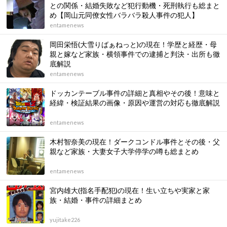
との関係・結婚失敗など犯行動機・死刑執行も総まと
め【岡山元同僚女性バラバラ殺人事件の犯人】
entamenews
岡田栄悟(大雪りばぁねっと)の現在！学歴と経歴・母
親と嫁など家族・横領事件での逮捕と判決・出所も徹
底解説
entamenews
ドッカンテーブル事件の詳細と真相やその後！意味と
経緯・検証結果の画像・原因や運営の対応も徹底解説
entamenews
木村智奈美の現在！ダークコンドル事件とその後・父
親など家族・大妻女子大学停学の噂も総まとめ
entamenews
宮内雄大(指名手配犯)の現在！生い立ちや実家と家
族・結婚・事件の詳細まとめ
yujitake226