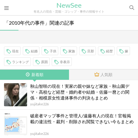
NewSee
有名人の現在・芸能・ゴシップ・事件の情報サイト
「2010年代の事件」関連の記事
現在
結婚
子供
家族
旦那
経歴
嫁
ランキング
原因
非表示
新着順
人気順
秋山智咲の現在！実家の親や妹など家族・秋山園デ
マ・高校など経歴・婚約者や結婚・佐藤一麿との関
係・相模原女性遺体事件の判決もまとめ
yujitake226
破産者マップ事件と管理人/遠藤有人の現在！官報掲
載の違法性・裁判・削除され閲覧できない今もまとめ
yujitake226