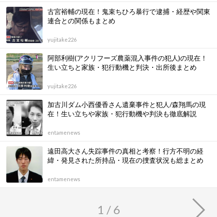
古宮裕輔の現在！鬼束ちひろ暴行で逮捕・経歴や関東
連合との関係もまとめ
yujitake226
阿部利樹(アクリフーズ農薬混入事件の犯人)の現在！
生い立ちと家族・犯行動機と判決・出所後まとめ
yujitake226
加古川ダム小西優香さん遺棄事件と犯人/森翔馬の現
在！生い立ちや家族・犯行動機や判決も徹底解説
entamenews
遠田高大さん失踪事件の真相と考察！行方不明の経
緯・発見された所持品・現在の捜査状況も総まとめ
entamenews
1 / 6