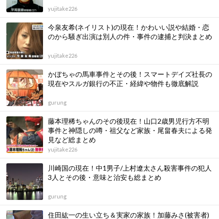
yujitake226
今泉友希(ネイリスト)の現在！かわいい説や結婚・恋
のから騒ぎ出演は別人の件・事件の逮捕と判決まとめ
yujitake226
かぼちゃの馬車事件とその後！スマートデイズ社長の
現在やスルガ銀行の不正・経緯や物件も徹底解説
gurung
藤本理稀ちゃんのその後現在！山口2歳男児行方不明
事件と神隠しの噂・祖父など家族・尾畠春夫による発
見など総まとめ
yujitake226
川崎国の現在！中1男子/上村遼太さん殺害事件の犯人
3人とその後・意味と治安も総まとめ
gurung
住田紘一の生い立ち＆実家の家族！加藤みさ(被害者)