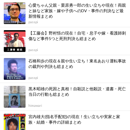
心愛ちゃん父親・栗原勇一郎の生い立ちや現在！両親
と妹など家族・嫁や子供へのDV・事件の判決など最
新情報まとめ
passpi
【工藤会】野村悟の現在！自宅・息子や嫁・看護師刺
傷など事件5つと死刑判決も総まとめ
passpi
石橋和歩の現在＆親や生い立ち！東名あおり運転事故
の裁判や判決も総まとめ
passpi
黒木昭雄の死因と真相！自殺説と他殺説・遺書・死亡
当日の行動も総まとめ
himawari
宮内雄大(指名手配犯)の現在！生い立ちや実家と家
族・結婚・事件の詳細まとめ