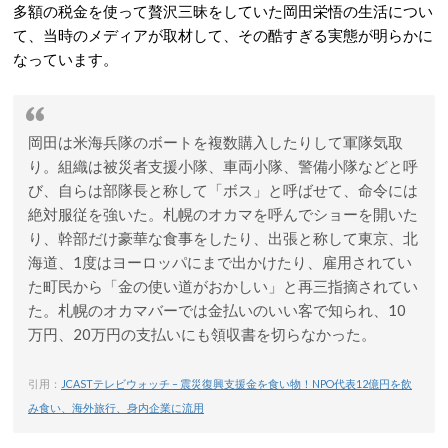
多額の税金を使って贅沢三昧をしていた岡田栄悟の生活につい
て、当時のメディアが取材して、その酷すぎる実態が明らかに
なっています。
岡田は米海兵隊のボートを複数購入したりして軍隊気取
り。組織は被災者支援小隊、車両小隊、警備小隊などと呼
び、自らは部隊長と称して「ボス」と呼ばせて、命令には
絶対服従を強いた。札幌のオカマを呼んでショーを開いた
り、幹部だけ豪華な食事をしたり、出張と称して東京、北
海道、1度はヨーロッパにまで出かけたり、雇用されてい
た町民から「金の使い道がおかしい」と再三指摘されてい
た。札幌のオカマバーでは金払いのいい客で知られ、10
万円、20万円の支払いにも領収書を切らなかった。
引用：
JCASTテレビウォッチ – 震災復興支援金を食い物！NPO代表12億円を飲
み食い、海外旅行、身内企業に流用