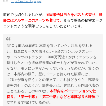
出典：
https://livedoor.blogimg.jp/
前述でも紹介しましたが、
岡田栄悟は自らをボスと名乗り、幹
部にはアルマーニのスーツを着せて、
まるで映画の秘密エージ
ェントのような軍隊ごっこをしていたといいます。
NPOは町の体育館に本部を置いていた。現地を訪れる
と、校庭にリースで借りた5～6台のワンボックスカー
や、ベンツのトラック、1000万円近くかけてエンジンを
特注したという遺体捜索用のボートなどが置かれていた。
かなり、モノにカネがかかっているようなのだが、驚くの
は、本部内の様子。壁にドーンと飾られた額縁には、
「我々が道を拓く」との筆文字。これはどうやら「部隊長
統率方針」のようだ。部隊長とは、雲隠れした岡田代表の
ことである。このNPOは、
本部内をパーテーションで仕
切り、「第一中隊」「第二中隊」などと軍隊ばりの呼称
で
立て札まで掲げているのだ。