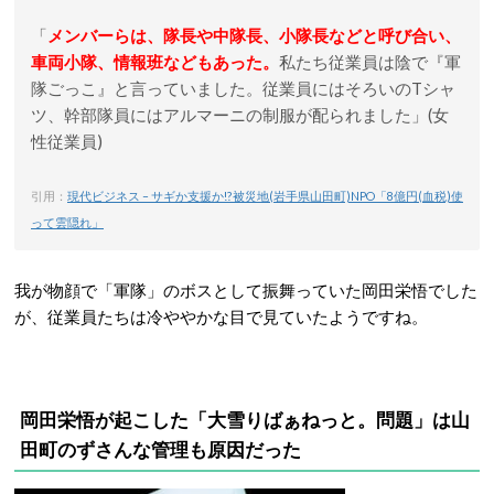
「
メンバーらは、隊長や中隊長、小隊長などと呼び合い、
車両小隊、情報班などもあった。
私たち従業員は陰で『軍
隊ごっこ』と言っていました。従業員にはそろいのTシャ
ツ、幹部隊員にはアルマーニの制服が配られました」(女
性従業員)
引用：
現代ビジネス – サギか支援か!?被災地(岩手県山田町)NPO「8億円(血税)使
って雲隠れ」
我が物顔で「軍隊」のボスとして振舞っていた岡田栄悟でした
が、従業員たちは冷ややかな目で見ていたようですね。
岡田栄悟が起こした「大雪りばぁねっと。問題」は山
田町のずさんな管理も原因だった