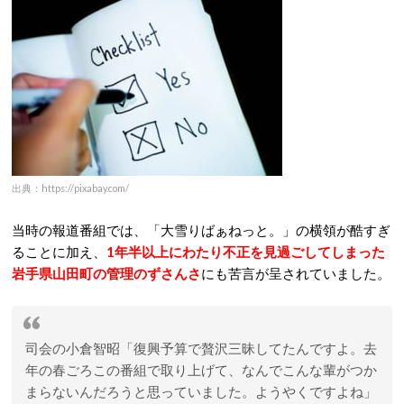
出典：https://pixabay.com/
当時の報道番組では、「大雪りばぁねっと。」の横領が酷すぎ
ることに加え、
1年半以上にわたり不正を見過ごしてしまった
岩手県山田町の管理のずさんさ
にも苦言が呈されていました。
司会の小倉智昭「復興予算で贅沢三昧してたんですよ。去
年の春ごろこの番組で取り上げて、なんでこんな輩がつか
まらないんだろうと思っていました。ようやくですよね」