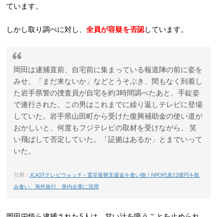
ています。
しかし取り調べに対し、
全員が容疑を否認
しています。
岡田は逮捕直前、自宅前に集まっている報道陣の前に姿を
みせ、「まだ来ないか」などとうそぶき、間もなく到着し
た岩手県警の捜査員が自宅を約3時間調べたあと、手錠姿
で連行された。この男はこれまでに繰り返しテレビに登場
していた。岩手県山田町から受けた復興補助金の使い道が
おかしいと、何度もフジテレビの取材を受けながら、 笑
い飛ばして否定していた。「証拠はあるか」とまでいって
いた。
引用：
JCASTテレビウォッチ – 震災復興支援金を食い物！NPO代表12億円を飲
み食い、海外旅行、身内企業に流用
岡田栄悟ら逮捕された5人は、甘い汁を吸うことを止められ