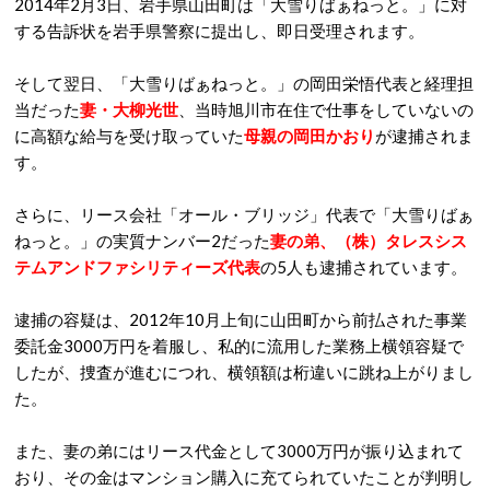
2014年2月3日、岩手県山田町は「大雪りばぁねっと。」に対
する
告訴状を岩手県警察に提出し、即日受理されます。
そして翌日、「大雪りばぁねっと。」の岡田栄悟代表と
経理担
当だった
妻・大柳光世
、当時旭川市在住で仕事をしていないの
に高額な給与を受け取っていた
母親の岡田かおり
が逮捕されま
す。
さらに、リース会社「オール・ブリッジ」代表で「大雪りばぁ
ねっと。」の実質ナンバー2だった
妻の弟
、（株）タレスシス
テムアンドファシリティーズ代表
の5人も逮捕されています。
逮捕の容疑は、2012年10月上旬に山田町から前払された事業
委託金3000万円を着服し、私的に流用した業務上横領容疑で
したが、捜査が進むにつれ、横領額は桁違いに跳ね上がりまし
た。
また、妻の弟にはリース代金として3000万円が振り込まれて
おり、その金はマンション購入に充てられていたことが判明し