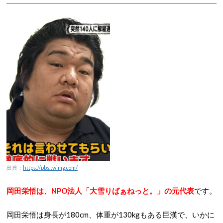
出典：
https://pbs.twimg.com/
岡田栄悟は、NPO法人「大雪りばぁねっと。」の元代表
です。
岡田栄悟は身長が180cm、体重が130kgもある巨漢で、いかに