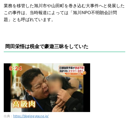
業務を移管した旭川市や山田町を巻き込む大事件へと発展した
この事件は、
当時報道によっては「旭川NPO不明朗会計問
題」とも呼ばれています。
岡田栄悟は税金で豪遊三昧をしていた
出典：
https://blogimg.goo.ne.jp/