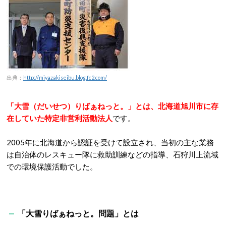
出典：
http://miyazakiseibu.blog.fc2.com/
「大雪（だいせつ）りばぁねっと。」とは、北海道旭川市に存
在していた特定非営利活動法人
です。
2005年に北海道から認証を受けて設立され、当初の
主な業務
は自治体のレスキュー隊に救助訓練などの指導、石狩川上流域
での環境保護活動でした。
「大雪りばぁねっと。問題」とは