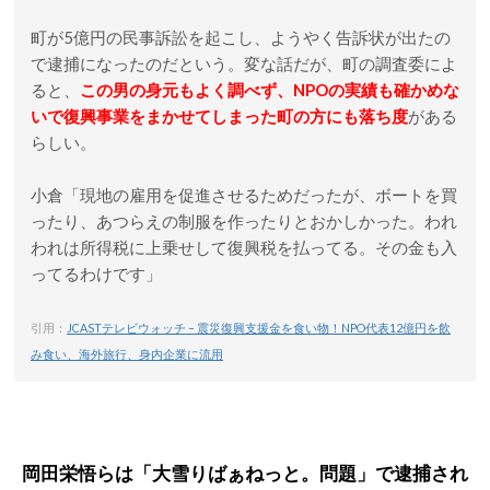
町が5億円の民事訴訟を起こし、ようやく告訴状が出たの
で逮捕になったのだという。変な話だが、町の調査委によ
ると、
この男の身元もよく調べず、NPOの実績も確かめな
いで復興事業をまかせてしまった町の方にも落ち度
がある
らしい。
小倉「現地の雇用を促進させるためだったが、ボートを買
ったり、あつらえの制服を作ったりとおかしかった。われ
われは所得税に上乗せして復興税を払ってる。その金も入
ってるわけです」
引用：
JCASTテレビウォッチ – 震災復興支援金を食い物！NPO代表12億円を飲
み食い、海外旅行、身内企業に流用
岡田栄悟らは「大雪りばぁねっと。問題」で逮捕され