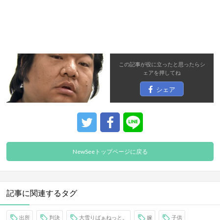
この記事が役に立ったと思ったら
シ
ェア
を押してね
シェア
NewSeeトップページに戻る
記事に関連するタグ
出所
判決
大雪りばぁねっと。
嫁
子供