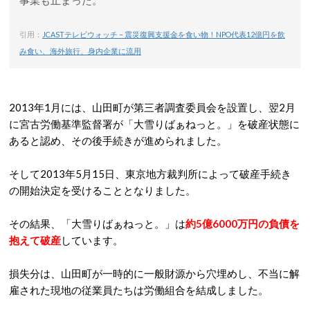
事業も止まった。
引用：
JCASTテレビウォッチ – 震災復興支援金を食い物！NPO代表12億円を飲
み食い、海外旅行、身内企業に流用
2013年1月には、山田町が第三者調査委員会を設置し、翌2月
に宮古労働基準監督署が「大雪りばぁねっと。」を破産状態に
あると認め、その後手続きが進められました。
そして2013年5月15日、東京地方裁判所によって破産手続き
の開始決定を受けることとなりました。
その結果、「大雪りばぁねっと。」は
約5億6000万円の負債を
抱えて破産
しています。
損失分は、山田町が一時的に一般財源から穴埋めし、不当に解
雇された現地の従業員たちは労働組合を結成しました。