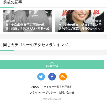
前後の記事
前の記事
次の記事
高内春彦(松坂慶子の旦那)の現
市川美余の現在！結婚や旦那と子
在！結婚と子供(娘2人)・年齢や経
供＆姉など家族・身長やかわいい
歴と年収などプロフィールまとめ
評判もまとめ【元カーリング選
手】
同じカテゴリーのアクセスランキング
PAGE TOP
ABOUT
ライター一覧
利用規約
プライバシーポリシー
お問い合わせ
© 2025 NewSee