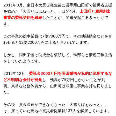
2011年3月、東日本大震災発生後に岩手県山田町で被災者支援
を始めた「大雪りばぁねっと。」は翌4月、
山田町と雇用創出
事業の委託契約を締結
したことが、問題が起こるきっかけで
す。
この事業の総事業費は7億9000万円で、その他補助金などを合
わせると12億2000万円に上ると言われています。
しかし、岡田栄悟は助成金を横領して、幹部らと豪遊三昧生活
をしていたようです。
2012年12月、
委託金3000万円を岡田栄悟が私的に流用するな
ど
不明朗な会計が発覚
し、残高が75万円しかないことが判
明。異常な財務体質から、山田町は即座に事業を打ち切りまし
た。
その後、資金調達ができなくなった「大雪りばぁねっと。」
は、雇っていた現地の被災者従業員137人を解雇しています。