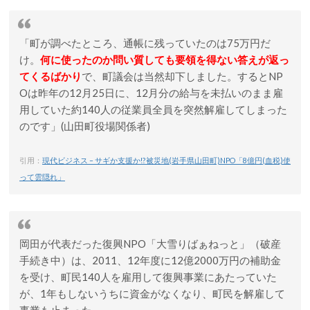
「町が調べたところ、通帳に残っていたのは75万円だ
け。
何に使ったのか問い質しても要領を得ない答えが返っ
てくるばかり
で、町議会は当然却下しました。するとNP
Oは昨年の12月25日に、12月分の給与を未払いのまま雇
用していた約140人の従業員全員を突然解雇してしまった
のです」(山田町役場関係者)
引用：
現代ビジネス – サギか支援か!?被災地(岩手県山田町)NPO「8億円(血税)使
って雲隠れ」
岡田が代表だった復興NPO「大雪りばぁねっと」（破産
手続き中）は、2011、12年度に12億2000万円の補助金
を受け、町民140人を雇用して復興事業にあたっていた
が、1年もしないうちに資金がなくなり、町民を解雇して