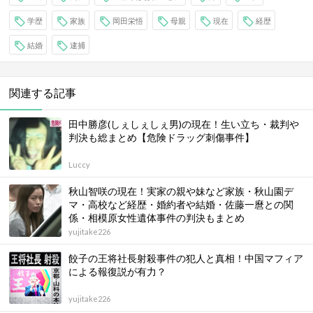
学歴
家族
岡田栄悟
母親
現在
経歴
結婚
逮捕
関連する記事
田中勝彦(しぇしぇしぇ男)の現在！生い立ち・裁判や
判決も総まとめ【危険ドラッグ刺傷事件】
Luccy
秋山智咲の現在！実家の親や妹など家族・秋山園デ
マ・高校など経歴・婚約者や結婚・佐藤一麿との関
係・相模原女性遺体事件の判決もまとめ
yujitake226
餃子の王将社長射殺事件の犯人と真相！中国マフィア
による報復説が有力？
yujitake226