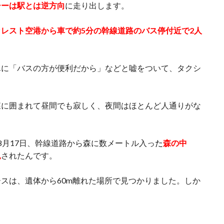
シーは駅とは逆方向
に走り出します。
カレスト空港から車で約5分の幹線道路のバス停付近で2人
んに「バスの方が便利だから」などと嘘をついて、タクシ
森に囲まれて昼間でも寂しく、夜間はほとんど人通りがな
8月17日、幹線道路から森に数メートル入っ
た
森の中
見
されたんです。
スは、遺体から60m離れた場所で見つかりました。しか