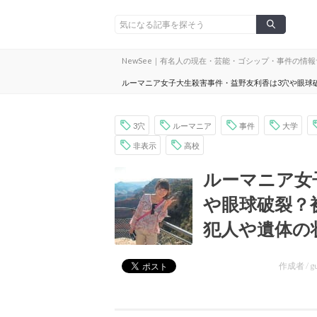
NewSee｜有名人の現在・芸能・ゴシップ・事件の情
ルーマニア女子大生殺害事件・益野友利香は3穴や眼球
3穴
ルーマニア
事件
大学
非表示
高校
ルーマニア女
や眼球破裂？
犯人や遺体の
作成者 /
g