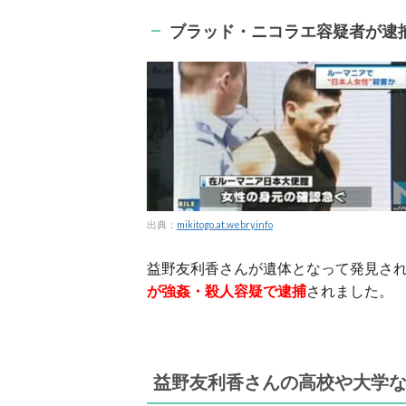
ブラッド・ニコラエ容疑者が逮
出典：
mikitogo.at.webry.info
益野友利香さんが遺体となって発見され
が強姦・殺人容疑で逮捕
されました。
益野友利香さんの高校や大学