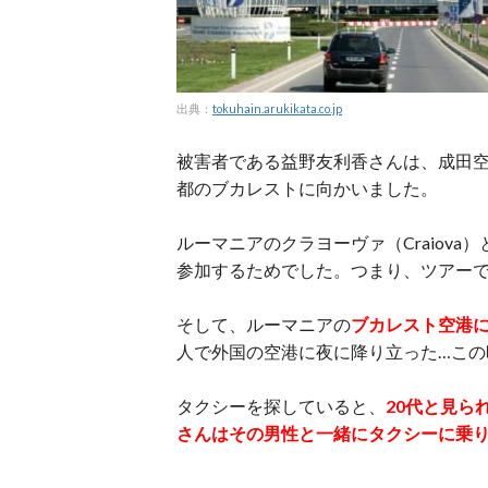
出典：
tokuhain.arukikata.co.jp
被害者である益野友利香さんは、成田
都のブカレストに向かいました。
ルーマニアのクラヨーヴァ（Craiov
参加するためでした。つまり、ツアーで
そして、ルーマニアの
ブカレスト空港に
人で外国の空港に夜に降り立った…こ
タクシーを探していると、
20代と見ら
さんはその男性と一緒にタクシーに乗