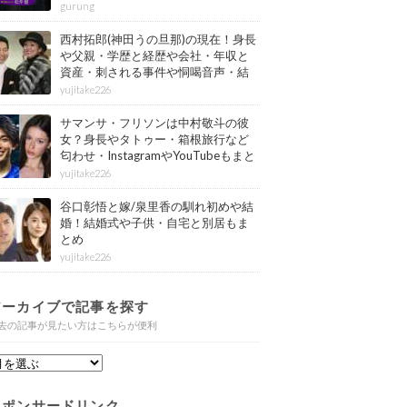
gurung
西村拓郎(神田うの旦那)の現在！身長
や父親・学歴と経歴や会社・年収と
資産・刺される事件や恫喝音声・結
婚と子供や自宅・脳梗塞の病気もま
yujitake226
とめ
サマンサ・フリソンは中村敬斗の彼
女？身長やタトゥー・箱根旅行など
匂わせ・InstagramやYouTubeもまと
め
yujitake226
谷口彰悟と嫁/泉里香の馴れ初めや結
婚！結婚式や子供・自宅と別居もま
とめ
yujitake226
アーカイブで記事を探す
去の記事が見たい方はこちらが便利
スポンサードリンク