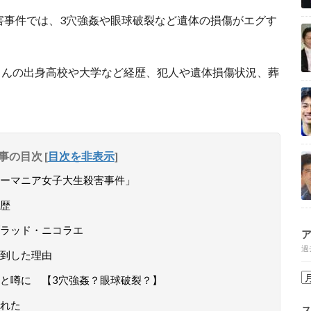
殺害事件では、3穴強姦や眼球破裂など遺体の損傷がエグす
さんの出身高校や大学など経歴、犯人や遺体損傷状況、葬
事の目次
[
目次を非表示
]
ーマニア女子大生殺害事件」
歴
ラッド・ニコラエ
過
到した理由
と噂に 【3穴強姦？眼球破裂？】
れた