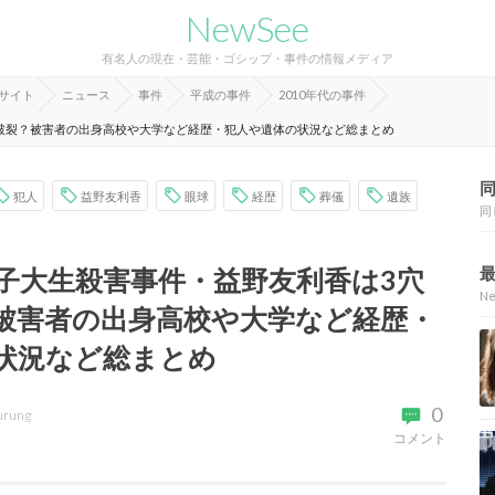
NewSee
有名人の現在・芸能・ゴシップ・事件の情報メディア
報サイト
ニュース
事件
平成の事件
2010年代の事件
破裂？被害者の出身高校や大学など経歴・犯人や遺体の状況など総まとめ
犯人
益野友利香
眼球
経歴
葬儀
遺族
同
子大生殺害事件・益野友利香は3穴
N
被害者の出身高校や大学など経歴・
状況など総まとめ
0
urung
コメント