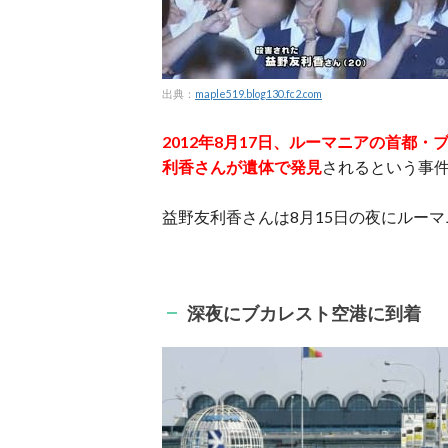
出典：
maple519.blog130.fc2.com
2012年8月17日、ルーマニアの首都
利香さんが遺体で発見
されるという事
益野友利香さんは8月15日の夜にルー
深夜にブカレスト空港に到着