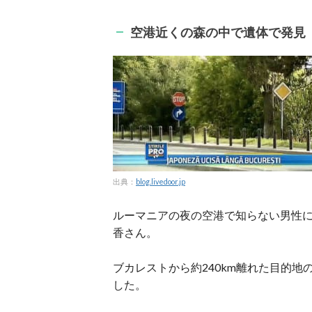
空港近くの森の中で遺体で発見
出典：
blog.livedoor.jp
ルーマニアの夜の空港で知らない男性
香さん。
ブカレストから約240km離れた目的
した。