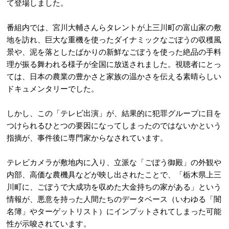
て登場しました。
番組内では、宮川大輔さんらタレントが上三川町の富山家の敷
地を訪れ、巨大な重機を使ったダイナミックなごぼうの収穫風
景や、泥を落としたばかりの新鮮なごぼうを使った絶品の手料
理が振る舞われる様子が全国に放送されました。視聴者にとっ
ては、日本の農業の豊かさと家族の温かさを伝える素晴らしい
ドキュメンタリーでした。
しかし、この「テレビ出演」が、結果的に犯罪グループに目を
つけられるひとつの要因になってしまったのではないかという
指摘が、事件後に専門家からなされています。
テレビカメラが敷地内に入り、立派な「ごぼう御殿」の外観や
内部、高価な農機具などが映し出されたことで、「栃木県上三
川町に、ごぼうで大成功を収めた大金持ちの家がある」という
情報が、悪意を持った人間たちのデータベース（いわゆる「闇
名簿」やターゲットリスト）にインプットされてしまった可能
性が示唆されています。