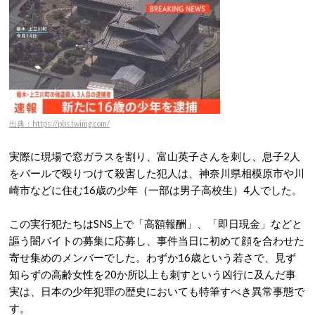
出典：https://pbs.twimg.com/
実際に現場で窓ガラスを割り、富山英子さんを刺し、息子2人
をバールで殴りつけて殺害した犯人は、神奈川県相模原市や川
崎市などに住む16歳の少年（一部は男子高校生）4人でした
。
この実行犯たちはSNS上で「高額報酬」、「即日現金」などと
謳う闇バイトの募集に応募し、事件当日に初めて顔を合わせた
寄せ集めのメンバーでした。わずか16歳という若さで、見ず
知らずの高齢女性を20か所以上も刺すという凶行に及んだ事
実は、日本の少年犯罪の歴史においても特筆すべき異常事態で
す。