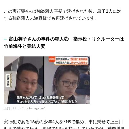
この実行犯4人は強盗殺人容疑で逮捕された後、息子2人に対
する強盗殺人未遂容疑でも再逮捕されています
。
富山英子さんの事件の犯人② 指示役・リクルーターは
竹前海斗と
美結夫妻
出典：https://pbs.twimg.com/
実行犯である16歳の少年4人をSNSで集め、車に乗せて上三川
町まで連れて行き、現場で犯行を指示していたのが、神奈川県