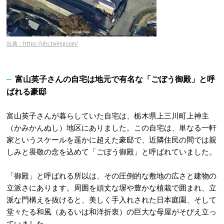
出典：https://pbs.twimg.com/
富山英子さんの自宅は地元で有名な「ごぼう御殿」と呼
ばれる豪邸
富山英子さんが暮らしていた自宅は、栃木県上三川町上神主
（かみかんぬし）地区にありました
。この自宅は、単なる一軒
家というスケールを遥かに超えた豪邸で、近隣住民の間では親
しみと畏敬の念を込めて「ごぼう御殿」と呼ばれていました
。
「御殿」と呼ばれる所以は、その圧倒的な敷地の広さと建物の
立派さにあります。周囲を頑丈な塀や豊かな植栽で囲まれ、立
派な門構えを抜けると、美しく手入れされた日本庭園、そして
堂々たる和風（あるいは和洋折衷）の巨大な母屋がそびえ立っ
ていました。