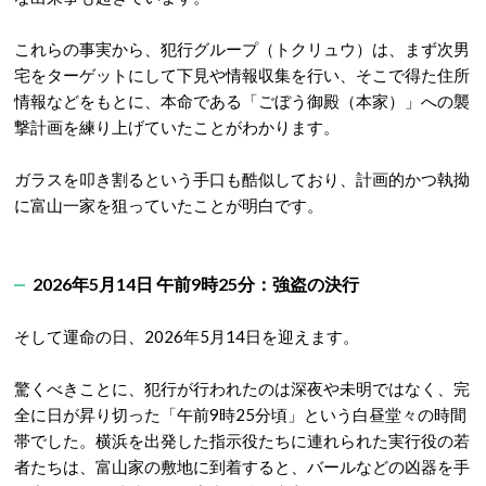
これらの事実から、犯行グループ（トクリュウ）は、まず次男
宅をターゲットにして下見や情報収集を行い、そこで得た住所
情報などをもとに、本命である「ごぼう御殿（本家）」への襲
撃計画を練り上げていたことがわかります。
ガラスを叩き割るという手口も酷似しており、計画的かつ執拗
に富山一家を狙っていたことが明白です
。
2026年5月14日
午
前9時25分：強盗の決行
そして運命の日、2026年5月14日を迎えます。
驚くべきことに、犯行が行われたのは深夜や未明ではなく、完
全に日が昇り切った「午前9時25分頃」という白昼堂々の時間
帯でした
。横浜を出発した指示役たちに連れられた実行役の若
者たちは、富山家の敷地に到着すると、バールなどの凶器を手