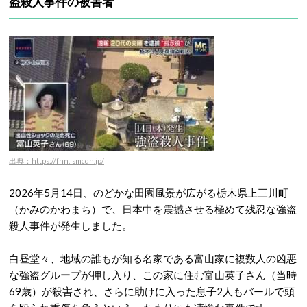
盗殺人事件の被害者
出典：https://fnn.ismcdn.jp/
2026年5月14日、のどかな田園風景が広がる栃木県上三川町
（かみのかわまち）で、日本中を震撼させる極めて残忍な強盗
殺人事件が発生しました。
白昼堂々、地域の誰もが知る名家である富山家に複数人の凶悪
な強盗グループが押し入り、この家に住む富山英子さん（当時
69歳）が殺害され、さらに助けに入った息子2人もバールで頭