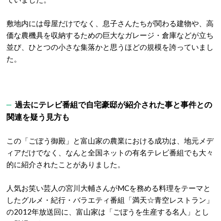
敷地内には母屋だけでなく、息子さんたちが関わる建物や、高
価な農機具を収納するための巨大なガレージ・倉庫などが立ち
並び、ひとつの小さな集落かと思うほどの規模を誇っていまし
た。
過去にテレビ番組で自宅豪邸が紹介された事と事件との
関連を疑う見方も
この「ごぼう御殿」と富山家の農業における成功は、地元メデ
ィアだけでなく、なんと全国ネットの有名テレビ番組でも大々
的に紹介されたことがありました
。
人気お笑い芸人の宮川大輔さんがMCを務める料理をテーマと
したグルメ・紀行・バラエティ番組「満天☆青空レストラン」
の2012年放送回に、富山家は「ごぼうを生産する名人」とし