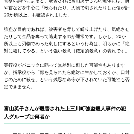
警察の調べによると、殺害された富山英子さんの遺体には、胸
や首などを中心に「殴られたり、刃物で刺されたりした傷が計
20か所以上」も確認されました
。
強盗が目的であれば、被害者を脅して縛り上げたり、気絶させ
たりして金品を奪って逃走するのが通常です。しかし、20か
所以上も刃物でめった刺しにするという行為は、明らかに「絶
対に殺してやる」という強い殺意（確定的殺意）の表れです
。
実行役がパニックに陥って無差別に刺した可能性もあります
が、指示役から「顔を見られたら絶対に生かしておくか、口封
じのために殺せ」という残忍な命令が下されていた可能性も否
定できません。
富山英子さんが殺害された上三川町強盗殺人事件の犯
人グループは何者か