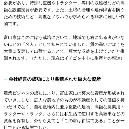
必要があり、特殊な重機やトラクター、専用の収穫機などの高
額な設備投資が必要です。また、土壌の管理や連作障害を防ぐ
ための技術など、高度なノウハウが求められる非常に難しい作
物です。
富山家はこのごぼう栽培において、地域でも右に出る者がいな
いほどの「名人」として知られていました。質の高いごぼうを
大量に安定して出荷することで、莫大な収益を上げていたと推
測されます。（ただし、現在はイチゴを中心に生産との報道）
会社経営の成功により蓄積された巨大な資産
農業ビジネスの成功により、富山家には莫大な資産が形成され
ていきました。広大な農地そのものが不動産としての価値を持
つだけでなく、自宅敷地内に並ぶ複数の建物、高額な農業用ト
ラクターやトラック、さらには私生活で使用する高級車などの
資産を保有し、外から見ても「この家は裕福である」ことが一
目でわかる状態でした
。