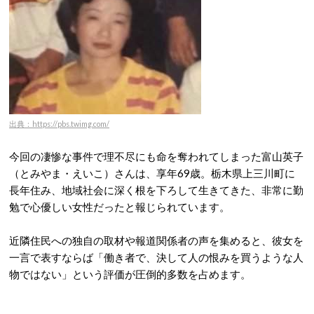
出典：https://pbs.twimg.com/
今回の凄惨な事件で理不尽にも命を奪われてしまった富山英子
（とみやま・えいこ）さんは、享年69歳。栃木県上三川町に
長年住み、地域社会に深く根を下ろして生きてきた、非常に勤
勉で心優しい女性だったと報じられています。
近隣住民への独自の取材や報道関係者の声を集めると、彼女を
一言で表すならば「働き者で、決して人の恨みを買うような人
物ではない」という評価が圧倒的多数を占めます
。