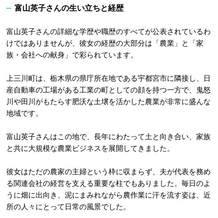
富山英子さんの生い立ちと経歴
富山英子さんの詳細な学歴や職歴のすべてが公表されているわ
けではありませんが、彼女の経歴の大部分は「農業」と「家
族・会社への献身」で彩られています。
上三川町は、栃木県の県庁所在地である宇都宮市に隣接し、日
産自動車の工場がある工業の町としての顔を持つ一方で、鬼怒
川や田川がもたらす肥沃な土壌を活かした農業が非常に盛んな
地域です。
富山英子さんはこの地で、長年にわたって土と向き合い、家族
と共に大規模な農業ビジネスを展開してきました。
彼女はただの農家の主婦という枠に収まらず、夫が代表を務め
る関連会社の経営を支える重要な柱でもありました
。毎日のよ
うに畑に出向き、泥にまみれながら農作業に汗を流す姿は、近
所の人々にとって日常の風景でした。