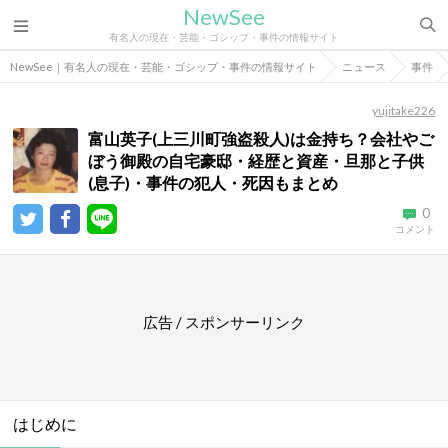
NewSee
有名人の現在・芸能・ゴシップ・事件の情報サイト
NewSee｜有名人の現在・芸能・ゴシップ・事件の情報サイト
ニュース
事件
yujitake226
富山英子(上三川町強盗殺人)は金持ち？会社やご
ぼう御殿の自宅豪邸・経歴と資産・旦那と子供
(息子)・事件の犯人・死因もまとめ
0
コメント
広告 / スポンサーリンク
はじめに