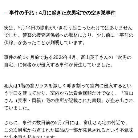
事件の予兆：4月に起きた次男宅での空き巣事件
実は、5月14日の惨劇がいきなり起こったわけではありません
でした。警察の捜査関係者への取材により、少し前に「事前の
伏線」があったことが判明しています。
事件の約1ヶ月前である2026年4月、富山英子さんの「次男の
自宅」に何者かが侵入する事件が発生していました
。
犯人は1階の窓ガラスを激しく叩き割って室内に侵入するとい
う手口を使っており、室内からは貴金属類だけでなく、「富山
さん（実家・両親）宅の住所が記載された書類」が盗み出され
ていました
。
さらに、事件の数日前の5月7日には、富山さん宅の付近で、
この次男宅から盗まれた盗品の一部が発見されるという不気味
な出来事も起きています
。