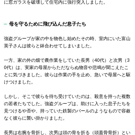
に窓ガラスを破壊して住宅内に強行突入しました
。
母を守るために飛び込んだ息子たち
強盗グループが家の中を物色し始めたその時、室内にいた富山
英子さんは彼らと鉢合わせてしまいました。
一方、家の外の畑で農作業をしていた長男（40代）と次男（3
0代）は、実家の母屋からただならぬ物音や悲鳴が聞こえたこ
とに気づきました
。彼らは作業の手を止め、急いで母屋へと駆
けつけました。
しかし、そこで彼らを待ち受けていたのは、殺意を持った複数
の若者たちでした。強盗グループは、助けに入った息子たちを
見つけるや否や、持っていた鉄製のバールのようなもので容赦
なく彼らに襲い掛かりました
。
長男は右腕を骨折し、次男は頭の骨を折る（頭蓋骨骨折）とい