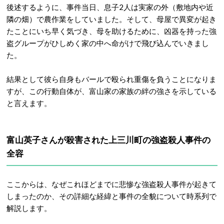
後述するように、事件当日、息子2人は実家の外（敷地内や近
隣の畑）で農作業をしていました
。そして、母屋で異変が起き
たことにいち早く気づき、母を助けるために、凶器を持った強
盗グループがひしめく家の中へ命がけで飛び込んでいきまし
た。
結果として彼ら自身もバールで殴られ重傷を負うことになりま
すが、この行動自体が、富山家の家族の絆の強さを示している
と言えます
。
富山英子さんが殺害された上三川町の強盗殺人事件の
全容
ここからは、なぜこれほどまでに悲惨な強盗殺人事件が起きて
しまったのか、その詳細な経緯と事件の全貌について時系列で
解説します。