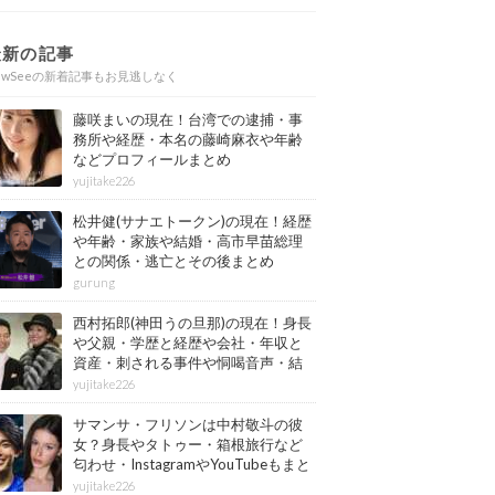
最新の記事
ewSeeの新着記事もお見逃しなく
藤咲まいの現在！台湾での逮捕・事
務所や経歴・本名の藤崎麻衣や年齢
などプロフィールまとめ
yujitake226
松井健(サナエトークン)の現在！経歴
や年齢・家族や結婚・高市早苗総理
との関係・逃亡とその後まとめ
gurung
西村拓郎(神田うの旦那)の現在！身長
や父親・学歴と経歴や会社・年収と
資産・刺される事件や恫喝音声・結
婚と子供や自宅・脳梗塞の病気もま
yujitake226
とめ
サマンサ・フリソンは中村敬斗の彼
女？身長やタトゥー・箱根旅行など
匂わせ・InstagramやYouTubeもまと
め
yujitake226