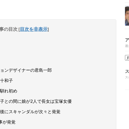
事の目次
[
目次を非表示
]
過
ョンデザイナーの君島一郎
ス
十和子
馴れ初め
子との間に娘が2人で長女は宝塚女優
後にスキャンダルが次々と発覚
事が発覚