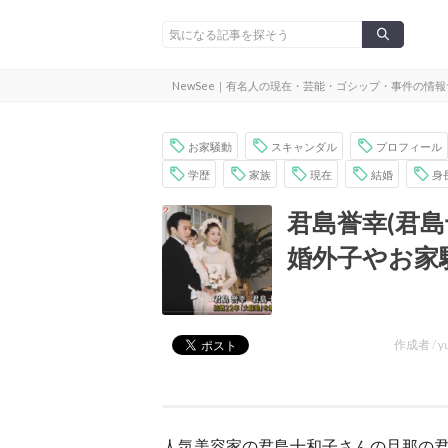
NewSee｜有名人の現在・芸能・ゴシップ・事件の情
お家騒動
スキャンダル
プロフィール
学歴
家族
現在
結婚
身
君島誉幸(君
婚外子やお家
作成者 /
y
人気美容家の君島十和子さんの旦那の