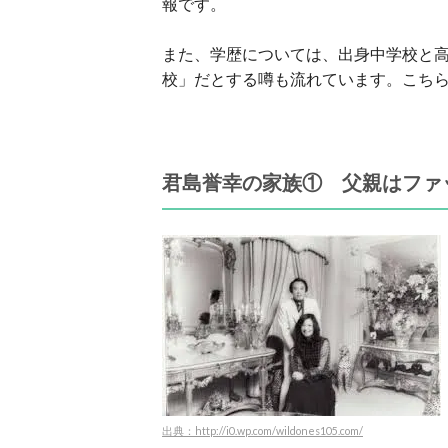
報です。
また、学歴については、出身中学校と
校」だとする噂も流れています。こち
君島誉幸の家族① 父親はファ
出典：http://i0.wp.com/wildones105.com/