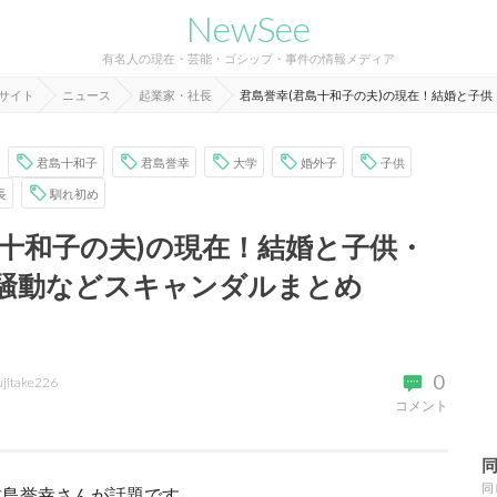
NewSee
有名人の現在・芸能・ゴシップ・事件の情報メディア
報サイト
ニュース
起業家・社長
君島誉幸(君島十和子の夫)の現在！結婚と子
君島十和子
君島誉幸
大学
婚外子
子供
長
馴れ初め
島十和子の夫)の現在！結婚と子供・
騒動などスキャンダルまとめ
0
ujitake226
コメント
同
君島誉幸さんが話題です。