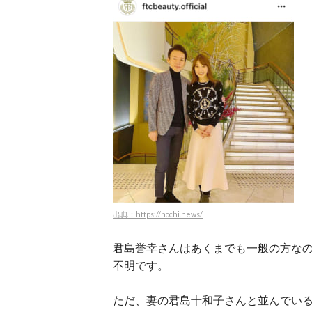
出典：https://hochi.news/
君島誉幸さんはあくまでも一般の方な
不明です。
ただ、妻の君島十和子さんと並んでい