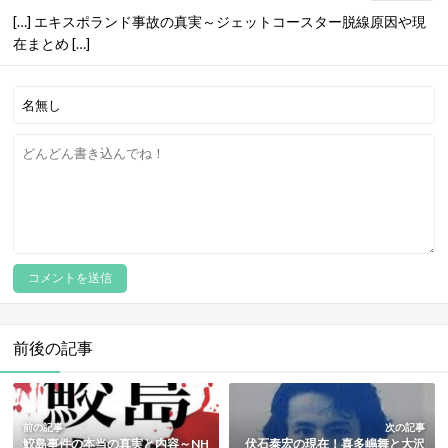
[…] エキスポランド事故の真実～ジェットコースター脱線原因や現
在まとめ […]
前後の記事
前の記事
次の記事
鮫島事件の本当の真実と内容～NH
伏石泰宏の現在！喜多嶋舞と大沢