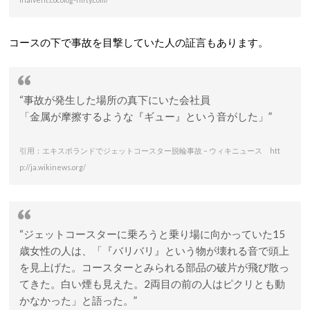
コースの下で事故を目撃していた人の証言もあります。
“事故が発生した場所の真下にいた会社員
「金属が摩擦するような『ギュー』という音がした」”
引用：エキスポランドでジェットコースター脱輪事故 – ウィキニュース htt
p://ja.wikinews.org/
“ジェットコースターに乗ろうと乗り場に向かっていた15
歳女性の人は、「『バリバリ』という物が壊れる音で頭上
を見上げた。コースターとみられる部品の破片が飛び散っ
てきた。白い煙も見えた。2両目の前の人はピクリとも動
かなかった」と語った。”