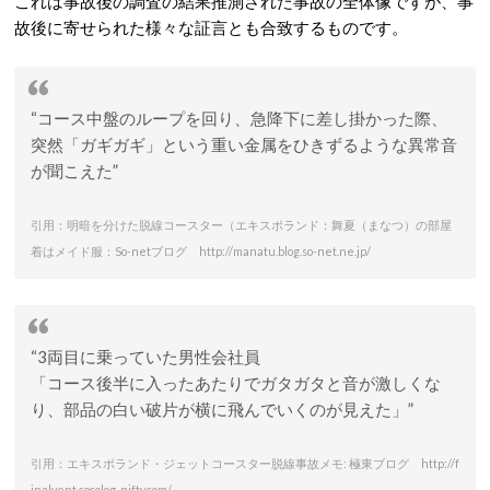
これは事故後の調査の結果推測された事故の全体像ですが、事
故後に寄せられた様々な証言とも合致するものです。
“コース中盤のループを回り、急降下に差し掛かった際、
突然「ガギガギ」という重い金属をひきずるような異常音
が聞こえた”
引用：明暗を分けた脱線コースター（エキスポランド：舞夏（まなつ）の部屋
着はメイド服：So-netブログ http://manatu.blog.so-net.ne.jp/
“3両目に乗っていた男性会社員
「コース後半に入ったあたりでガタガタと音が激しくな
り、部品の白い破片が横に飛んでいくのが見えた」”
引用：エキスポランド・ジェットコースター脱線事故メモ: 極東ブログ http://f
inalvent.cocolog-nifty.com/