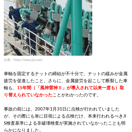
出典：https://www.jiji.com/
車軸を固定するナットの締結が不十分で、ナットの緩みが金属
疲労を促進したこと。さらに、金属疲労を起こして断裂した車
軸も、
15年間（「風神雷神Ⅱ」が導入されて以来一度も）取
り替えられていなかった
ことがわかったのです。
事故の前には、2007年1月31日に点検が行われていました
が、その際にも単に目視による点検だけ、本来行われるべきJI
S検査基準による非破壊検査が実施されていなかったことも明
らかになりました。