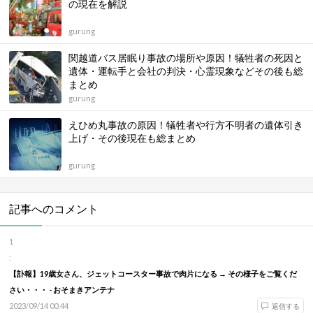
の現在を解説
gurung
関越道バス居眠り事故の場所や原因！犠牲者の死因と
遺体・運転手と会社の判決・心霊現象などその後も総
まとめ
gurung
えひめ丸事故の原因！犠牲者や行方不明者の遺体引き
上げ・その後現在も総まとめ
gurung
記事へのコメント
1
:
【訃報】19歳女さん、ジェットコースター事故で肉片になる → その様子をご覧くだ
さい・・・ - おそまきアンテナ
2023/09/14 00:44
返信する