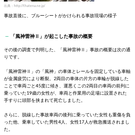
出典：http://f.hatena.ne.jp/
事故直後に、ブルーシートがかけられる事故現場の様子
「風神雷神Ⅱ」が起こした事故の概要
その後の調査で判明した、「風神雷神Ⅱ」事故の概要は次の通
りです。
「風神雷神Ⅱ」の「風神」の車体とレールを固定している車軸
が金属疲労により断裂。2両目の車体の片方の車輪が脱線した
ことで車両ごと45度に傾き、運悪くこの2両目の車両の前列に
乗っていた19歳の女性が、車両と作業用の足場に設置された
手すりに頭部を挟まれて死亡しました。
さらに、脱線した事故車両の後列に乗っていた女性も重傷を負
った他、乗車していた男性4人、女性17人が救急搬送されまし
た。