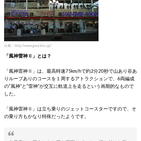
出典：http://www.geocities.jp/
「風神雷神Ⅱ」とは？
「風神雷神Ⅱ」は、最高時速75km/hで約2分20秒で山あり谷あ
りループありのコースを１周するアトラクションで、6両編成
の“風神”と“雷神”が交互に軌道上を走るという画期的なもので
した。
「風神雷神Ⅱ」は立ち乗りのジェットコースターですので、そ
の乗り方もかなり特殊だったようです。