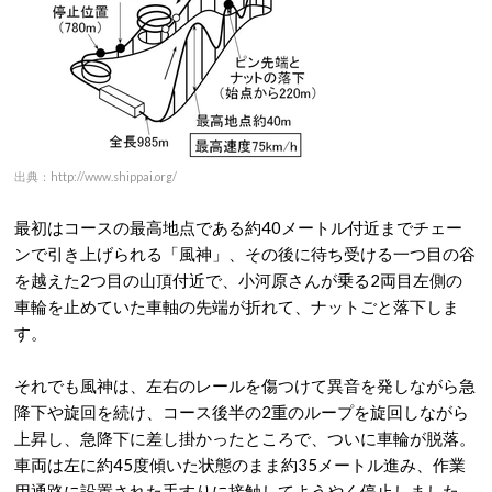
出典：http://www.shippai.org/
最初はコースの最高地点である約40メートル付近までチェー
ンで引き上げられる「風神」、その後に待ち受ける一つ目の谷
を越えた2つ目の山頂付近で、小河原さんが乗る2両目左側の
車輪を止めていた車軸の先端が折れて、ナットごと落下しま
す。
それでも風神は、左右のレールを傷つけて異音を発しながら急
降下や旋回を続け、コース後半の2重のループを旋回しながら
上昇し、急降下に差し掛かったところで、ついに車輪が脱落。
車両は左に約45度傾いた状態のまま約35メートル進み、作業
用通路に設置された手すりに接触してようやく停止しました。