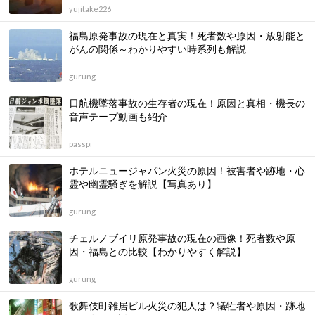
yujitake226
福島原発事故の現在と真実！死者数や原因・放射能と
がんの関係～わかりやすい時系列も解説
gurung
日航機墜落事故の生存者の現在！原因と真相・機長の
音声テープ動画も紹介
passpi
ホテルニュージャパン火災の原因！被害者や跡地・心
霊や幽霊騒ぎを解説【写真あり】
gurung
チェルノブイリ原発事故の現在の画像！死者数や原
因・福島との比較【わかりやすく解説】
gurung
歌舞伎町雑居ビル火災の犯人は？犠牲者や原因・跡地