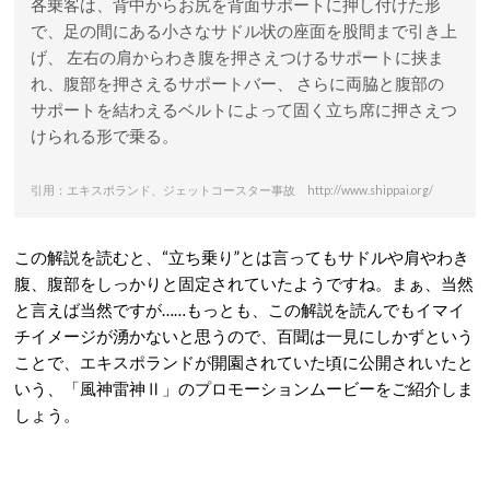
各乗客は、背中からお尻を背面サポートに押し付けた形
で、足の間にある小さなサドル状の座面を股間まで引き上
げ、 左右の肩からわき腹を押さえつけるサポートに挟ま
れ、腹部を押さえるサポートバー、 さらに両脇と腹部の
サポートを結わえるベルトによって固く立ち席に押さえつ
けられる形で乗る。
引用：エキスポランド、ジェットコースター事故 http://www.shippai.org/
この解説を読むと、“立ち乗り”とは言ってもサドルや肩やわき
腹、腹部をしっかりと固定されていたようですね。まぁ、当然
と言えば当然ですが……もっとも、この解説を読んでもイマイ
チイメージが湧かないと思うので、百聞は一見にしかずという
ことで、エキスポランドが開園されていた頃に公開されいたと
いう、「風神雷神Ⅱ」のプロモーションムービーをご紹介しま
しょう。