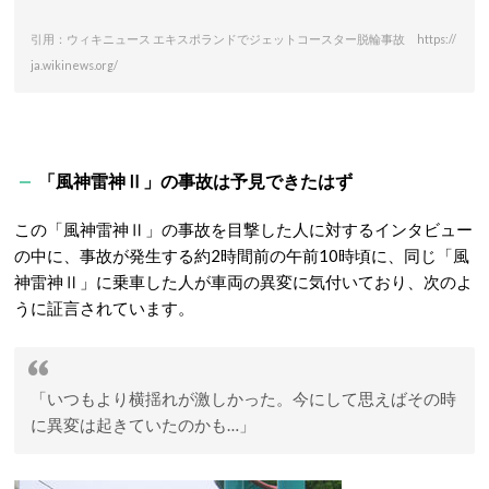
引用：ウィキニュース エキスポランドでジェットコースター脱輪事故 https://
ja.wikinews.org/
「風神雷神Ⅱ」の事故は予見できたはず
この「風神雷神Ⅱ」の事故を目撃した人に対するインタビュー
の中に、事故が発生する約2時間前の午前10時頃に、同じ「風
神雷神Ⅱ」に乗車した人が車両の異変に気付いており、次のよ
うに証言されています。
「いつもより横揺れが激しかった。今にして思えばその時
に異変は起きていたのかも…」