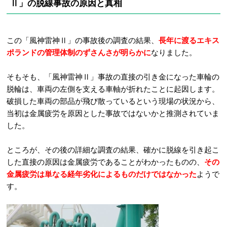
Ⅱ」の脱線事故の原因と真相
この「風神雷神Ⅱ」の事故後の調査の結果、
長年に渡るエキス
ポランドの管理体制のずさんさが明らかに
なりました。
そもそも、「風神雷神Ⅱ」事故の直接の引き金になった車輪の
脱輪は、車両の左側を支える車軸が折れたことに起因します。
破損した車両の部品が飛び散っているという現場の状況から、
当初は金属疲労を原因とした事故ではないかと推測されていま
した。
ところが、その後の詳細な調査の結果、確かに脱線を引き起こ
した直接の原因は金属疲労であることがわかったものの、
その
金属疲労は単なる経年劣化によるものだけではなかった
ようで
す。