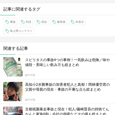
記事に関連するタグ
事故
判決
現在
被害者
非表示
鳥人間コンテスト
関連する記事
スピリタスの事故4つの事例！一気飲みは危険／味や
値段・美味しい飲み方も総まとめ
gurung
高知小2水難事故の加害者犯人と真相！岡林優空君の
父親や母親の現在・事故の不審な点も総まとめ
gurung
京都祇園暴走事故と現在！犯人/藤崎晋吾の持病てん
かんと家族(姉)・会社の倒産などその後も総まとめ