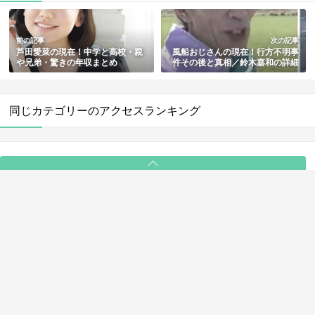
前の記事
次の記事
芦田愛菜の現在！中学と高校・親
風船おじさんの現在！行方不明事
や兄弟・驚きの年収まとめ
件その後と真相／鈴木嘉和の詳細
も総まとめ
同じカテゴリーのアクセスランキング
PAGE TOP
ABOUT
ライター一覧
利用規約
プライバシーポリシー
お問い合わせ
© 2025 NewSee