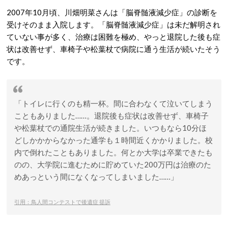
2007年10月頃、川畑明菜さんは「脳脊髄液減少症」の診断を
受けそのまま入院します。「脳脊髄液減少症」は未だ解明され
ていない事が多く、治療は困難を極め、やっと退院した後も症
状は改善せず、車椅子や松葉杖で病院に通う生活が続いたそう
です。
「トイレに行くのも精一杯。間に合わなくて泣いてしまう
こともありました……。退院後も症状は改善せず、車椅子
や松葉杖での通院生活が続きました。いつもなら10分ほ
どしかかからなかった通学も１時間近くかかりました。校
内で倒れたこともありました。何とか大学は卒業できたも
のの、大学院に進むために貯めていた200万円は治療のた
めあっという間になくなってしまいました……」
引用：鳥人間コンテストで後遺症 提訴