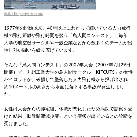
出典：https://twitter.com/
1977年の開始以来、40年以上にわたって続いている人力飛行
機の飛行距離や飛行時間を競う「鳥人間コンテスト」。毎年、
大学の航空機サークルや一般企業などから数多くのチームが出
場し熱い闘いを繰り広げています。
そんな「鳥人間コンテスト」の2007年大会（2007年7月29日
開催）で、九州工業大学の鳥人間サークル「KITCUTS」の女性
パイロットが、破損して墜落した人力飛行機から投げ出され、
約10メートルの高さから水面に落下する事故が発生しまし
た。
女性は大会からの帰宅後、体調が悪化したため病院で診察を受
けた結果「脳脊髄液減少症」という症状が出ているとの診断を
受けました。