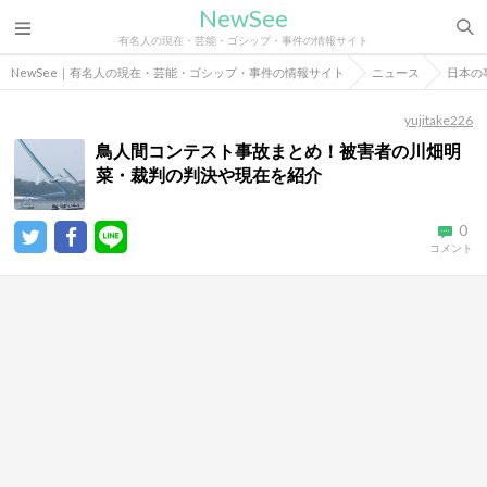
NewSee
有名人の現在・芸能・ゴシップ・事件の情報サイト
NewSee｜有名人の現在・芸能・ゴシップ・事件の情報サイト
ニュース
日本の
yujitake226
鳥人間コンテスト事故まとめ！被害者の川畑明
菜・裁判の判決や現在を紹介
0
コメント