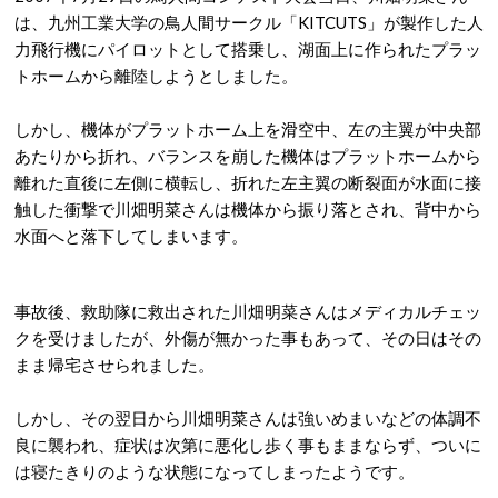
は、九州工業大学の鳥人間サークル「KITCUTS」が製作した人
力飛行機にパイロットとして搭乗し、湖面上に作られたプラッ
トホームから離陸しようとしました。
しかし、機体がプラットホーム上を滑空中、左の主翼が中央部
あたりから折れ、バランスを崩した機体はプラットホームから
離れた直後に左側に横転し、折れた左主翼の断裂面が水面に接
触した衝撃で川畑明菜さんは機体から振り落とされ、背中から
水面へと落下してしまいます。
事故後、救助隊に救出された川畑明菜さんはメディカルチェッ
クを受けましたが、外傷が無かった事もあって、その日はその
まま帰宅させられました。
しかし、その翌日から川畑明菜さんは強いめまいなどの体調不
良に襲われ、症状は次第に悪化し歩く事もままならず、ついに
は寝たきりのような状態になってしまったようです。