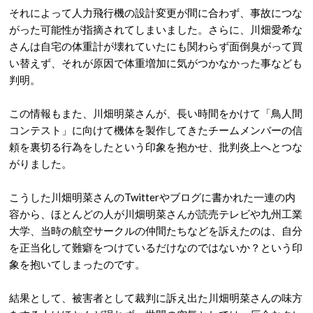
それによって人力飛行機の設計変更が間に合わず、事故につな
がった可能性が指摘されてしまいました。さらに、川畑愛希な
さんは自宅の体重計が壊れていたにも関わらず面倒臭がって買
い替えず、それが原因で体重増加に気がつかなかった事なども
判明。
この情報もまた、川畑明菜さんが、長い時間をかけて「鳥人間
コンテスト」に向けて機体を製作してきたチームメンバーの信
頼を裏切る行為をしたという印象を抱かせ、批判炎上へとつな
がりました。
こうした川畑明菜さんのTwitterやブログに書かれた一連の内
容から、ほとんどの人が川畑明菜さんが読売テレビや九州工業
大学、当時の航空サークルの仲間たちなどを訴えたのは、自分
を正当化して難癖をつけているだけなのではないか？という印
象を抱いてしまったのです。
結果として、被害者として裁判に訴え出た川畑明菜さんの味方