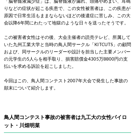
「脳脊髄液減少症」は、脳脊髄液が漏れ、頭痛やめまい、耳鳴
りなどの症状が起こる疾患で、この女性被害者は、この疾患が
原因で日常生活もままならないほどの後遺症に苦しみ、この大
会以降6年間にわたって地獄のような日々を送ったそうです。
この被害者女性はその後、大会主催者の読売テレビ、所属して
いた九州工業大学と当時の鳥人間サークル「KITCUTS」の顧問
および、同サークルのリーダーや設計を担当した主要メンバー
の元学生の5人らを相手取り、損害賠償金4305万8800円の支
払いを求める訴訟を起こしました。
今回はこの、鳥人間コンテスト2007年大会で発生した事故の
顛末について紹介します。
鳥人間コンテスト事故の被害者は九工大の女性パイロ
ット・
川畑明菜