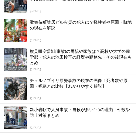
gurung
歌舞伎町雑居ビル火災の犯人は？犠牲者や原因・跡地
の現在を解説
gurung
横見咲空(郡山事故)の両親や家族は？高校や大学の歯
学部・犯人の池田怜平の経歴や勤務先・その後現在も
とめ
gurung
チェルノブイリ原発事故の現在の画像！死者数や原
因・福島との比較【わかりやすく解説】
gurung
新小岩駅で人身事故・自殺が多い4つの理由！件数や
防止対策まとめ
gurung