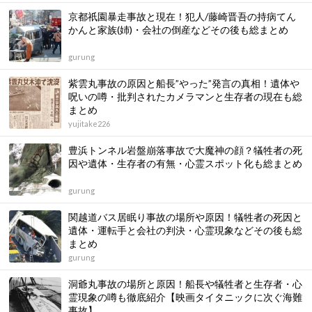
京都祇園暴走事故と現在！犯人/藤崎晋吾の持病てん
かんと家族(姉)・会社の倒産などその後も総まとめ
gurung
紫雲丸事故の原因と船長”やった”発言の真相！遺体や
呪いの噂・批判されたカメラマンと生存者の現在も総
まとめ
yujitake226
豊浜トンネル岩盤崩落事故で大魔神の顔？犠牲者の死
因や遺体・生存者の有無・心霊スポット化も総まとめ
gurung
関越道バス居眠り事故の場所や原因！犠牲者の死因と
遺体・運転手と会社の判決・心霊現象などその後も総
まとめ
gurung
洞爺丸事故の場所と原因！船長や犠牲者と生存者・心
霊現象の噂も徹底紹介【映画タイタニックに次ぐ海難
事故】