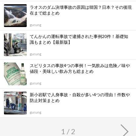
ラオスのダム決壊事故の原因は韓国？日本？その後現
在まで総まとめ
gurung
てんかんの運転事故で逮捕された事例20件！基礎知
識もまとめ【最新版】
gurung
スピリタスの事故4つの事例！一気飲みは危険／味や
値段・美味しい飲み方も総まとめ
gurung
新小岩駅で人身事故・自殺が多い4つの理由！件数や
防止対策まとめ
gurung
1 / 2