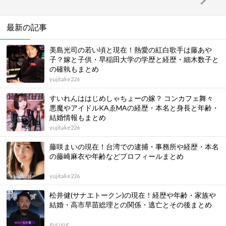
最新の記事
美島光司の若い頃と現在！熱愛の紅白歌手は藤あや
子？嫁と子供・早稲田大学の学歴と経歴・細木数子と
の確執もまとめ
yujitake226
すいれんははじめしゃちょーの嫁？ コンカフェ舞々
悪魔やアイドルKAゑMAの経歴・本名と身長と年齢・
結婚情報もまとめ
yujitake226
藤咲まいの現在！台湾での逮捕・事務所や経歴・本名
の藤崎麻衣や年齢などプロフィールまとめ
yujitake226
松井健(サナエトークン)の現在！経歴や年齢・家族や
結婚・高市早苗総理との関係・逃亡とその後まとめ
gurung