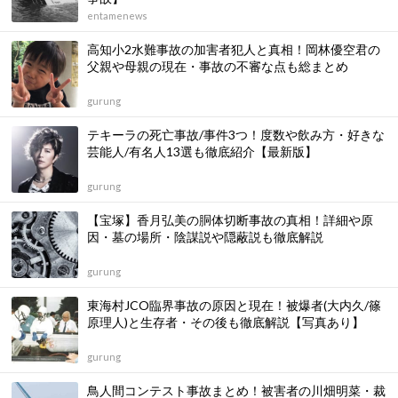
entamenews
高知小2水難事故の加害者犯人と真相！岡林優空君の
父親や母親の現在・事故の不審な点も総まとめ
gurung
テキーラの死亡事故/事件3つ！度数や飲み方・好きな
芸能人/有名人13選も徹底紹介【最新版】
gurung
【宝塚】香月弘美の胴体切断事故の真相！詳細や原
因・墓の場所・陰謀説や隠蔽説も徹底解説
gurung
東海村JCO臨界事故の原因と現在！被爆者(大内久/篠
原理人)と生存者・その後も徹底解説【写真あり】
gurung
鳥人間コンテスト事故まとめ！被害者の川畑明菜・裁