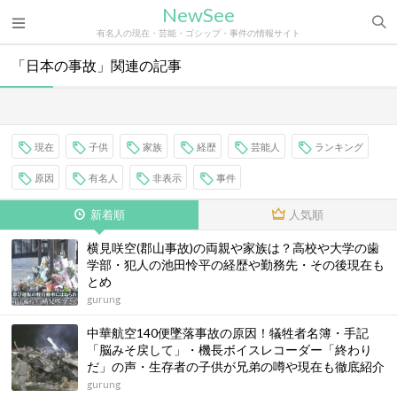
NewSee
有名人の現在・芸能・ゴシップ・事件の情報サイト
「日本の事故」関連の記事
現在
子供
家族
経歴
芸能人
ランキング
原因
有名人
非表示
事件
新着順
人気順
横見咲空(郡山事故)の両親や家族は？高校や大学の歯
学部・犯人の池田怜平の経歴や勤務先・その後現在も
とめ
gurung
中華航空140便墜落事故の原因！犠牲者名簿・手記
「脳みそ戻して」・機長ボイスレコーダー「終わり
だ」の声・生存者の子供が兄弟の噂や現在も徹底紹介
gurung