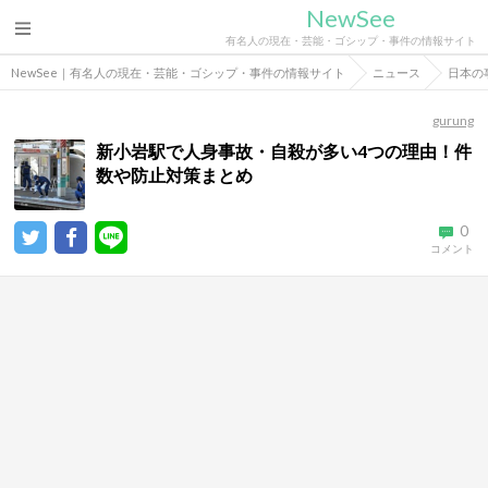
NewSee
有名人の現在・芸能・ゴシップ・事件の情報サイト
NewSee｜有名人の現在・芸能・ゴシップ・事件の情報サイト
ニュース
日本の
gurung
新小岩駅で人身事故・自殺が多い4つの理由！件
数や防止対策まとめ
0
コメント