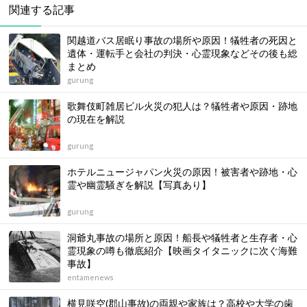
関連する記事
関越道バス居眠り事故の場所や原因！犠牲者の死因と
遺体・運転手と会社の判決・心霊現象などその後も総
まとめ
gurung
歌舞伎町雑居ビル火災の犯人は？犠牲者や原因・跡地
の現在を解説
gurung
ホテルニュージャパン火災の原因！被害者や跡地・心
霊や幽霊騒ぎを解説【写真あり】
gurung
洞爺丸事故の場所と原因！船長や犠牲者と生存者・心
霊現象の噂も徹底紹介【映画タイタニックに次ぐ海難
事故】
entamenews
横見咲空(郡山事故)の両親や家族は？高校や大学の歯