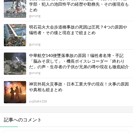
学部・犯人の池田怜平の経歴や勤務先・その後現在も
とめ
gurung
明石花火大会歩道橋事故の死因は圧死？4つの原因や
犠牲者・その後と現在まで総まとめ
gurung
中華航空140便墜落事故の原因！犠牲者名簿・手記
「脳みそ戻して」・機長ボイスレコーダー「終わり
だ」の声・生存者の子供が兄弟の噂や現在も徹底紹介
gurung
神宮外苑火災事故・日本工業大学の現在！火事の原因
や真相も総まとめ
yujitake226
記事へのコメント