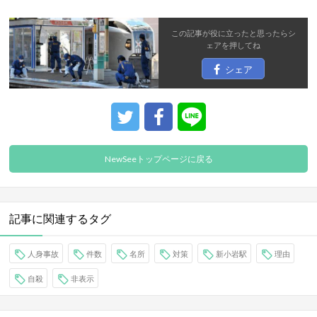
この記事が役に立ったと思ったら
シ
ェア
を押してね
シェア
NewSeeトップページに戻る
記事に関連するタグ
人身事故
件数
名所
対策
新小岩駅
理由
自殺
非表示