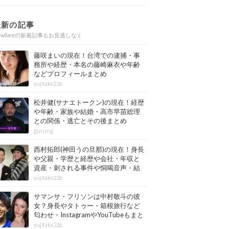
最新の記事
ewSeeの新着記事もお見逃しなく
藤咲まいの現在！台湾での逮捕・事
務所や経歴・本名の藤崎麻衣や年齢
などプロフィールまとめ
yujitake226
松井健(サナエトークン)の現在！経歴
や年齢・家族や結婚・高市早苗総理
との関係・逃亡とその後まとめ
gurung
西村拓郎(神田うの旦那)の現在！身長
や父親・学歴と経歴や会社・年収と
資産・刺される事件や恫喝音声・結
婚と子供や自宅・脳梗塞の病気もま
yujitake226
とめ
サマンサ・フリソンは中村敬斗の彼
女？身長やタトゥー・箱根旅行など
匂わせ・InstagramやYouTubeもまと
め
yujitake226