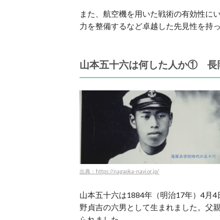
また、航空機を用いた戦術の有効性に
力を整備するなど卓越した先見性を持
山本五十六は何した人か① 長
出典：https://nagaoka-navi.or.jp/
山本五十六は1884年（明治17年）4
野貞吉の六男として生まれました。父親
られました。