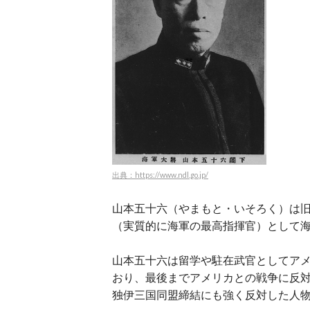
出典：https://www.ndl.go.jp/
山本五十六（やまもと・いそろく）は
（実質的に海軍の最高指揮官）として
山本五十六は留学や駐在武官としてアメ
おり、最後までアメリカとの戦争に反
独伊三国同盟締結にも強く反対した人