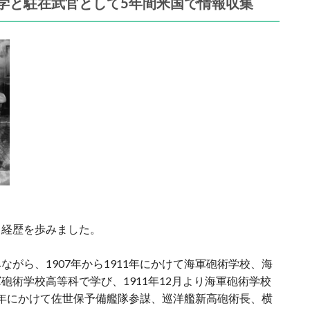
学と駐在武官として5年間米国で情報収集
る経歴を歩みました。
がら、1907年から1911年にかけて海軍砲術学校、海
砲術学校高等科で学び、1911年12月より海軍砲術学校
15年にかけて佐世保予備艦隊参謀、巡洋艦新高砲術長、横