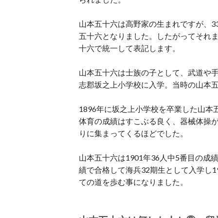
山本五十六は高野家の生まれですが、3
五十六となりました。したがってそれ
十六で統一して表記します。
山本五十六は士族の子として、武道や手
志郡坂之上小学校に入学。当時の山本
1896年に坂之上小学校を卒業した山
体育の成績はすこぶる良く、器械体操
りに集まってくるほどでした。
山本五十六は1901年36人中5番目の
績で合格して海兵32期生として入学し19
ての道を歩む事になりました。