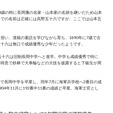
3歳の時に長岡藩の名家・山本家の名跡を継いだため山本
までの名前は正確には高野五十六ですが、ここでは山本五
習い、漢籍の素読を学びながら育ち、1890年に7歳で古
五十六は無口で成績優秀な少年だったようです。
本五十六は旧制長岡中学へと進学。中学も成績優秀で特に
が得意で鉄棒で大車輪などの大技を披露すると下級生が周
成績で長岡中学を卒業し、同年7月に海軍兵学校へ2番目の成
04年11月に192番中11番の成績ど卒業。海軍士官とし