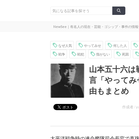
NewSee｜有名人の現在・芸能・ゴシップ・事件の情
なぜ人気
やってみせ
何した人
戦争
戦犯
指がない
死因
山本五十六は
言「やってみ
由もまとめ
作成者 /
y
太平洋戦争時の連合艦隊司令長官で真