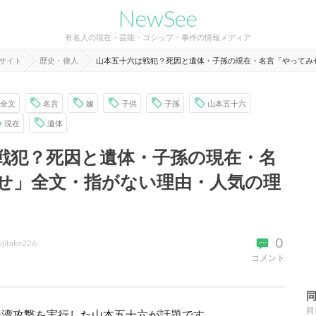
NewSee
有名人の現在・芸能・ゴシップ・事件の情報メディア
報サイト
歴史・偉人
山本五十六は戦犯？死因と遺体・子孫の現在・名言「やってみ
全文
名言
嫁
子供
子孫
山本五十六
現在
遺体
戦犯？死因と遺体・子孫の現在・名
せ」全文・指がない理由・人気の理
0
ujitake226
コメント
同
珠湾攻撃を実行した山本五十六が話題です。