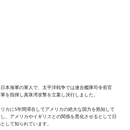
旧日本海軍の軍人で、太平洋戦争では連合艦隊司令長官
海軍を指揮し真珠湾攻撃を立案し決行しました。
リカに5年間滞在してアメリカの絶大な国力を熟知して
対し、アメリカやイギリスとの関係を悪化させるとして日
物として知られています。