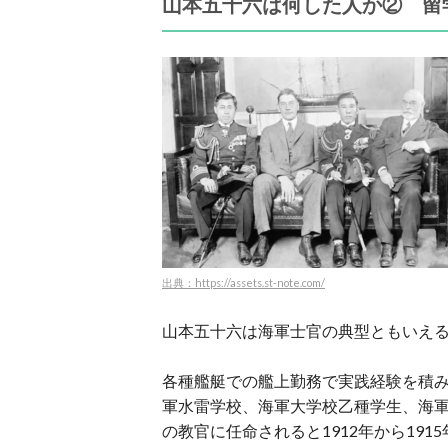
山本五十六は何した人か② 留
出典：https://assets.st-note.com/
山本五十六は海軍士官の典型ともいえ
各種艦艇での艦上勤務で実践経験を積みな
軍水雷学校、海軍大学校乙種学生、海軍
の教官に任命されると1912年から19