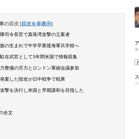
事の目次
[
目次を非表示
]
隊司令長官で真珠湾攻撃の立案者
族の生まれで中学卒業後海軍兵学校へ
過
駐在武官として5年間米国で情報収集
力整備の尽力とロンドン軍縮会議参加
発案した陸攻が日中戦争で戦果
ス
攻撃を決行し米国と早期講和を目指した
の全文