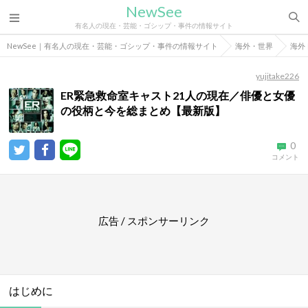
NewSee
有名人の現在・芸能・ゴシップ・事件の情報サイト
NewSee｜有名人の現在・芸能・ゴシップ・事件の情報サイト
海外・世界
海外
yujitake226
ER緊急救命室キャスト21人の現在／俳優と女優
の役柄と今を総まとめ【最新版】
0
コメント
広告 / スポンサーリンク
はじめに