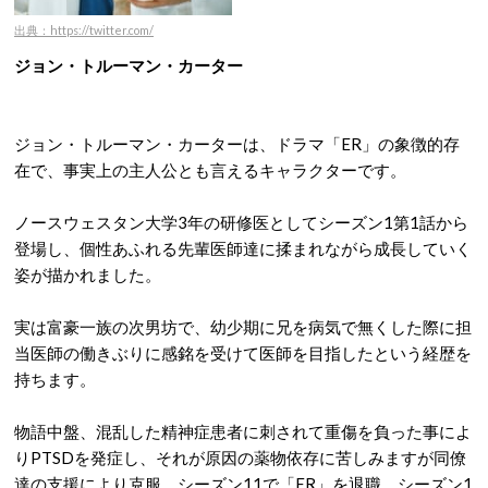
出典：https://twitter.com/
ジョン・トルーマン・カーター
ジョン・トルーマン・カーターは、ドラマ「ER」の象徴的存
在で、事実上の主人公とも言えるキャラクターです。
ノースウェスタン大学3年の研修医としてシーズン1第1話から
登場し、個性あふれる先輩医師達に揉まれながら成長していく
姿が描かれました。
実は富豪一族の次男坊で、幼少期に兄を病気で無くした際に担
当医師の働きぶりに感銘を受けて医師を目指したという経歴を
持ちます。
物語中盤、混乱した精神症患者に刺されて重傷を負った事によ
りPTSDを発症し、それが原因の薬物依存に苦しみますが同僚
達の支援により克服。シーズン11で「ER」を退職。シーズン1