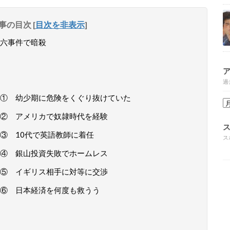
事の目次
[
目次を非表示
]
六事件で暗殺
過
① 幼少期に危険をくぐり抜けていた
② アメリカで奴隷時代を経験
③ 10代で英語教師に着任
ス
④ 銀山投資失敗でホームレス
⑤ イギリス相手に対等に交渉
⑥ 日本経済を何度も救うう