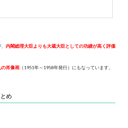
。
が、
内閣総理大臣よりも大蔵大臣としての功績が高く評価
札の肖像画
（1951年～1958年発行）にもなっています。
まとめ