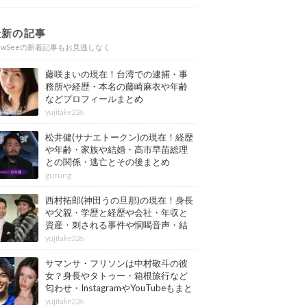
最新の記事
ewSeeの新着記事もお見逃しなく
藤咲まいの現在！台湾での逮捕・事
務所や経歴・本名の藤崎麻衣や年齢
などプロフィールまとめ
yujitake226
松井健(サナエトークン)の現在！経歴
や年齢・家族や結婚・高市早苗総理
との関係・逃亡とその後まとめ
gurung
西村拓郎(神田うの旦那)の現在！身長
や父親・学歴と経歴や会社・年収と
資産・刺される事件や恫喝音声・結
婚と子供や自宅・脳梗塞の病気もま
yujitake226
とめ
サマンサ・フリソンは中村敬斗の彼
女？身長やタトゥー・箱根旅行など
匂わせ・InstagramやYouTubeもまと
め
yujitake226