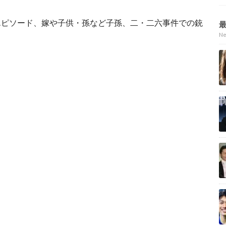
エピソード、嫁や子供・孫など子孫、二・二六事件での銃
。
N