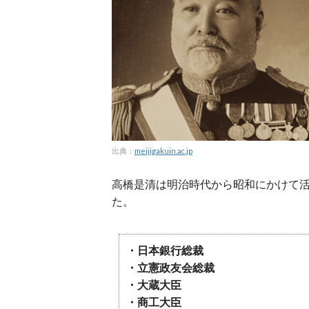
出典：
meijigakuin.ac.jp
高橋是清は明治時代から昭和にかけて
た。
・日本銀行総裁
・立憲政友会総裁
・大蔵大臣
・商工大臣