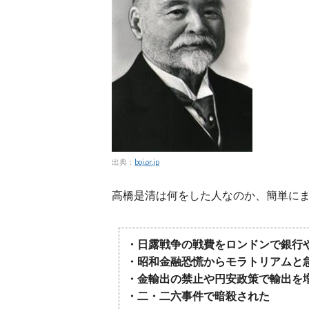
出典：
boj.or.jp
高橋是清は何をした人なのか、簡単に
・日露戦争の戦費をロンドンで銀行
・昭和金融恐慌からモラトリアムと急
・金輸出の禁止や円安政策で輸出を
・二・二六事件で暗殺された