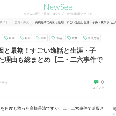
NewSee
有名人の現在・芸能・ゴシップ・事件の情報メディア
報サイト
歴史・偉人
高橋是清の死因と最期！すごい逸話と生涯・子孫・銃撃された
最期
死因
生涯
逸話
銃撃
高橋是清
因と最期！すごい逸話と生涯・子
た理由も総まとめ【二・二六事件で
0
urung
コメント
済を何度も救った高橋是清ですが、二・二六事件で暗殺さ
同