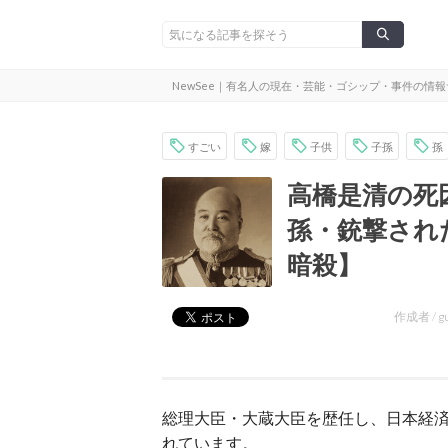
NewSee｜有名人の現在・芸能・ゴシップ・事件の情
すごい
嫁
子供
子孫
孫
高橋是清の死
孫・銃撃され
暗殺】
作成者 /
g
総理大臣・大蔵大臣を歴任し、日本経
れています。