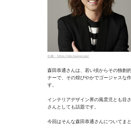
出典：https://pbs.twimg.com/
森田恭通さんは、若い頃からその独創
ナーで、その煌びやかでゴージャスな
す。
インテリアデザイン界の風雲児とも目
さんとしても話題です。
今回はそんな森田恭通さんについてま