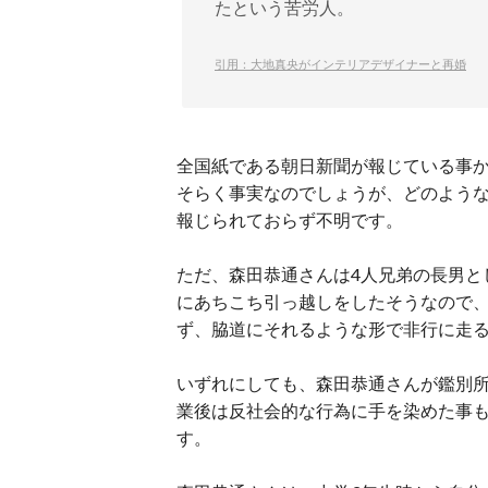
たという苦労人。
引用：大地真央がインテリアデザイナーと再婚
全国紙である朝日新聞が報じている事
そらく事実なのでしょうが、どのよう
報じられておらず不明です。
ただ、森田恭通さんは4人兄弟の長男と
にあちこち引っ越しをしたそうなので
ず、脇道にそれるような形で非行に走
いずれにしても、森田恭通さんが鑑別
業後は反社会的な行為に手を染めた事も
す。