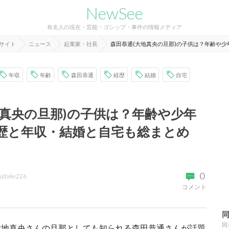
NewSee
有名人の現在・芸能・ゴシップ・事件の情報メディア
報サイト
ニュース
起業家・社長
森田恭通(大地真央の旦那)の子供は？年齢や
年収
年齢
森田恭通
経歴
結婚
自宅
地真央の旦那)の子供は？年齢や少年
歴と年収・結婚と自宅も総まとめ
0
ujitake226
コメント
同
大地真央さんの旦那としても知られる森田恭通さんが話題