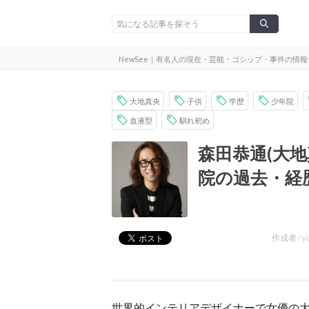
NewSee｜有名人の現在・芸能・ゴシップ・事件の情
大地真央
子供
学歴
少年院
血液型
馴れ初め
森田恭通(大
院の過去・経
作成者 /
y
世界的インテリアデザイナーで女優の