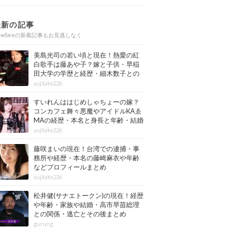
最新の記事
ewSeeの新着記事もお見逃しなく
美島光司の若い頃と現在！熱愛の紅
白歌手は藤あや子？嫁と子供・早稲
田大学の学歴と経歴・細木数子との
確執もまとめ
yujitake226
すいれんははじめしゃちょーの嫁？
コンカフェ舞々悪魔やアイドルKAゑ
MAの経歴・本名と身長と年齢・結婚
情報もまとめ
yujitake226
藤咲まいの現在！台湾での逮捕・事
務所や経歴・本名の藤崎麻衣や年齢
などプロフィールまとめ
yujitake226
松井健(サナエトークン)の現在！経歴
や年齢・家族や結婚・高市早苗総理
との関係・逃亡とその後まとめ
gurung