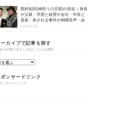
西村拓郎(神田うの旦那)の現在！身長
や父親・学歴と経歴や会社・年収と
資産・刺される事件や恫喝音声・結
婚と子供や自宅・脳梗塞の病気もま
yujitake226
とめ
アーカイブで記事を探す
去の記事が見たい方はこちらが便利
スポンサードリンク
ポンサードリンク