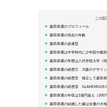
この記
森田恭通のプロフィール
森田恭通の現在の年齢
森田恭通の血液型
森田恭通は中学時代に少年院や鑑別
森田恭通の学歴は八代学院大学（現
森田恭通の経歴① 大阪のデザイン
森田恭通の経歴② 独立して森田恭
森田恭通の経歴③ GLAMOROUS 
森田恭通の年収は1億円超え（200
森田恭通の結婚した嫁は女優の大地