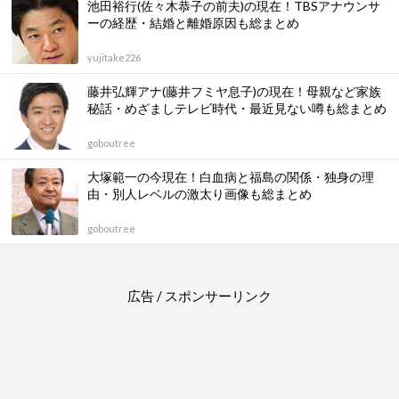
池田裕行(佐々木恭子の前夫)の現在！TBSアナウンサ
ーの経歴・結婚と離婚原因も総まとめ
yujitake226
藤井弘輝アナ(藤井フミヤ息子)の現在！母親など家族
秘話・めざましテレビ時代・最近見ない噂も総まとめ
goboutree
大塚範一の今現在！白血病と福島の関係・独身の理
由・別人レベルの激太り画像も総まとめ
goboutree
広告 / スポンサーリンク