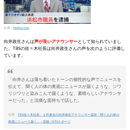
出典：
twitter.com
向井政生さんは
声が良いアナウンサー
として知られていまし
た。TBSの佐々木社長は向井政生さんの声を次のように評価し
ています。
「向井さんは落ち着いたトーンの個性的な声でニュースを
伝えて、聞く人の体の奥底にニュースが届くような、ジワ
リジワリと染みこんで届くような、素晴らしいアナウンサ
ーだった」と沈痛な面持ちで話した。
引用：
TBS佐々木社長、１月逝去の向井政生アナウンサー追悼「聞く人の体の
奥底にニュース届く」 – 芸能 : 日刊スポーツ