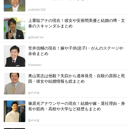
yujitake226
上重聡アナの現在！彼女や安座間美優と結婚の噂・文
春のスキャンダルまとめ
goboutree
笠井信輔の現在！嫁や子供(息子)・がんのステージや
余命まとめ
himawari
奥山英志は他殺？失踪から遺体発見・自殺の原因と死
因・彼女や結婚情報も総まとめ
gurung
篠原光アナウンサーの現在！結婚や嫁・退社理由・身
長や筋肉・高校や大学など経歴もまとめ
gurung