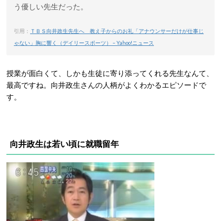
う優しい先生だった。
引用：
ＴＢＳ向井政生先生へ 教え子からのお礼「アナウンサーだけが仕事じ
ゃない」胸に響く（デイリースポーツ） – Yahoo!ニュース
授業が面白くて、しかも生徒に寄り添ってくれる先生なんて、
最高ですね。向井政生さんの人柄がよくわかるエピソードで
す。
向井政生は若い頃に就職留年