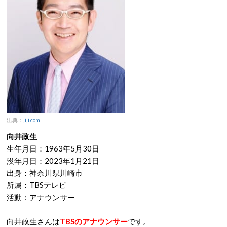
出典：
jiji.com
向井政生
生年月日：1963年5月30日
没年月日：2023年1月21日
出身：神奈川県川崎市
所属：TBSテレビ
活動：アナウンサー
向井政生さんは
TBSのアナウンサー
です。