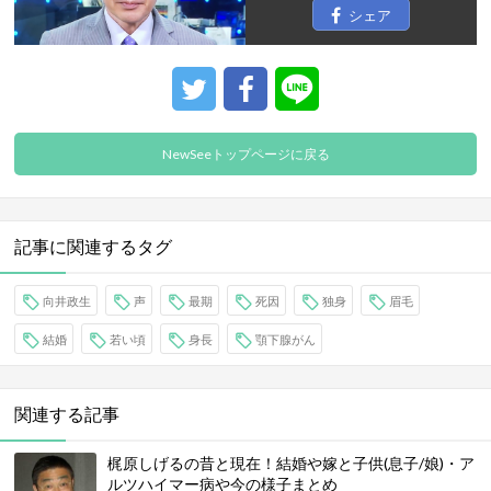
シェア
NewSeeトップページに戻る
記事に関連するタグ
向井政生
声
最期
死因
独身
眉毛
結婚
若い頃
身長
顎下腺がん
関連する記事
梶原しげるの昔と現在！結婚や嫁と子供(息子/娘)・ア
ルツハイマー病や今の様子まとめ