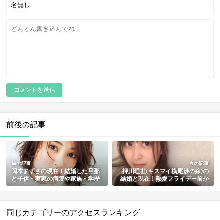
前後の記事
前の記事
次の記事
岡本あずさの現在！結婚した旦那
押川理世(キスマイ横尾渉の嫁)の
と子供・実家の病院や家族・学歴
結婚と現在！熱愛フライデー前か
と経歴を総まとめ
らの匂わせ・馴れ初め・経歴やプ
ロフィールも総まとめ
同じカテゴリーのアクセスランキング