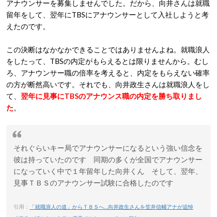
アナウンサーを募集しませんでした。だから、向井さんは就職
留年をして、翌年にTBSにアナウンサーとして入社しようと考
えたのです。
この決断はなかなかできることではありませんよね。就職浪人
をしたって、TBSの内定がもらえるとは限りませんから。むし
ろ、アナウンサー職の倍率を考えると、内定をもらえない確率
の方が断然高いです。それでも、向井政生さんは就職浪人をし
て、
翌年に見事にTBSのアナウンス職の内定を勝ち取りまし
た
。
それぐらいキー局でアナウンサーになるという強い信念を
彼は持っていたのです 同期の多くが全国でアナウンサー
になっていく中で１年留年した向井くん そして、翌年、
見事ＴＢＳのアナウンサー試験に合格したのです
引用：
「就職浪人の道」からＴＢＳへ…向井政生さんを笠井信輔アナが追悼