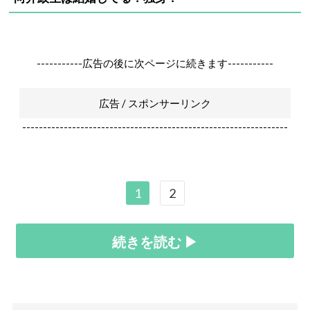
-----------広告の後に次ページに続きます-----------
広告 / スポンサーリンク
----------------------------------------------------------------
1
2
続きを読む ▶