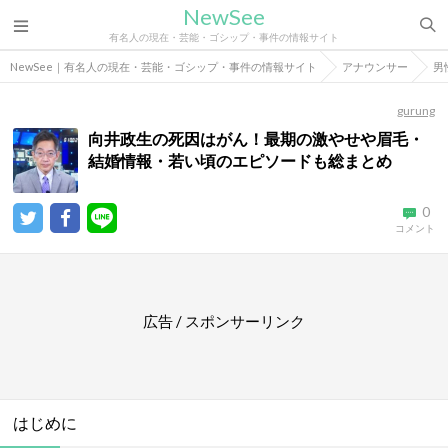
NewSee
有名人の現在・芸能・ゴシップ・事件の情報サイト
NewSee｜有名人の現在・芸能・ゴシップ・事件の情報サイト
アナウンサー
男
gurung
向井政生の死因はがん！最期の激やせや眉毛・
結婚情報・若い頃のエピソードも総まとめ
0
コメント
広告 / スポンサーリンク
はじめに