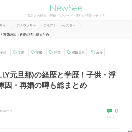
NewSee
有名人の現在・芸能・ゴシップ・事件の情報メディア
報サイト
アナウンサー
男性アナ・キャスター
説など離婚原因・再婚の噂も総まとめ
子供
学歴
年齢
浮気
相田貴史
経歴
ELLY元旦那)の経歴と学歴！子供・浮
原因・再婚の噂も総まとめ
0
imawari
コメント