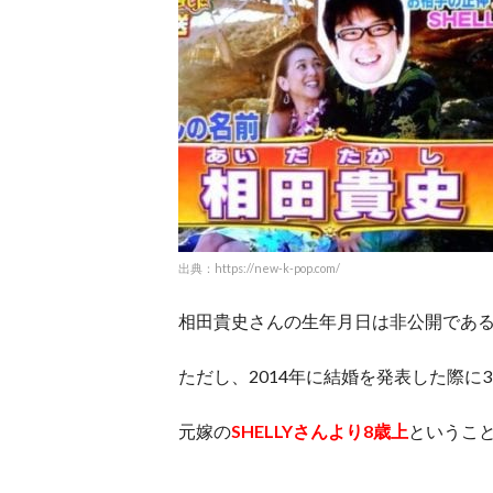
出典：https://new-k-pop.com/
相田貴史さんの生年月日は非公開であ
ただし、2014年に結婚を発表した際に
元嫁の
SHELLYさんより8歳上
というこ