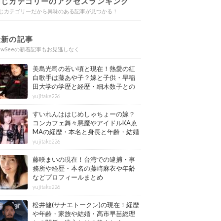
同じカテゴリーのアクセスランキング
じカテゴリーだから興味のある記事が見つかる！
最新の記事
ewSeeの新着記事もお見逃しなく
美島光司の若い頃と現在！熱愛の紅
白歌手は藤あや子？嫁と子供・早稲
田大学の学歴と経歴・細木数子との
確執もまとめ
yujitake226
すいれんははじめしゃちょーの嫁？
コンカフェ舞々悪魔やアイドルKAゑ
MAの経歴・本名と身長と年齢・結婚
情報もまとめ
yujitake226
藤咲まいの現在！台湾での逮捕・事
務所や経歴・本名の藤崎麻衣や年齢
などプロフィールまとめ
yujitake226
松井健(サナエトークン)の現在！経歴
や年齢・家族や結婚・高市早苗総理