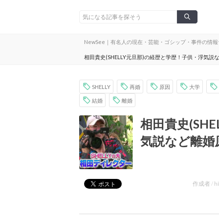
NewSee｜有名人の現在・芸能・ゴシップ・事件の情
相田貴史(SHELLY元旦那)の経歴と学歴！子供・浮気
SHELLY
再婚
原因
大学
結婚
離婚
相田貴史(SH
気説など離婚
作成者 /
h