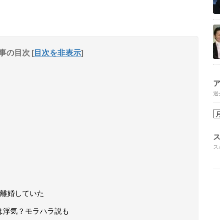
事の目次
[
目次を非表示
]
過
ス
で離婚していた
因は浮気？モラハラ説も