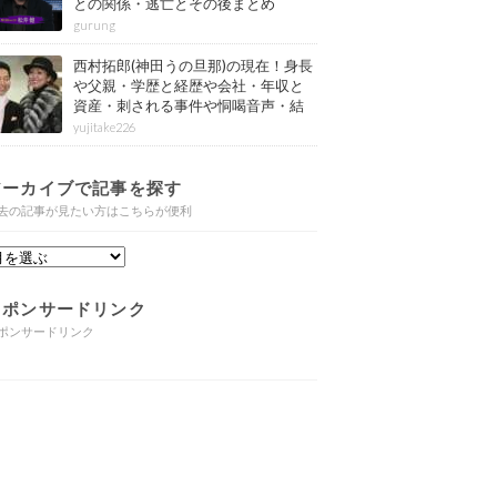
との関係・逃亡とその後まとめ
gurung
西村拓郎(神田うの旦那)の現在！身長
や父親・学歴と経歴や会社・年収と
資産・刺される事件や恫喝音声・結
婚と子供や自宅・脳梗塞の病気もま
yujitake226
とめ
アーカイブで記事を探す
去の記事が見たい方はこちらが便利
スポンサードリンク
ポンサードリンク