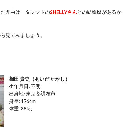
った理由は、タレントの
SHELLYさん
との結婚歴があるか
から見てみましょう。
相田 貴史（あいだ たかし）
生年月日: 不明
出身地: 東京都調布市
身長: 176cm
体重: 88kg