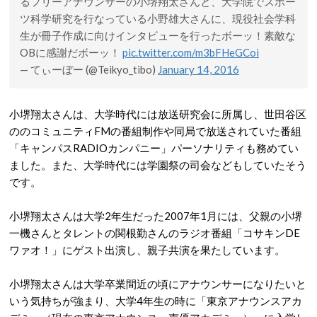
るフリーアナウンサーの小堺翔太さんと、大学院でスポー
ツ科学研究を行なっている小野雄大さんに、現役社会学科
生が冊子作成に向けインタビューを行ったボーッ！素敵な
OBに感謝だボーッ！
pic.twitter.com/m3bFHeGCoi
— てぃーぼー (@Teikyo_tibo)
January 14, 2016
小堺翔太さんは、大学時代には放送研究会に所属し、世田谷区
ののコミュニティFMの番組制作や同局で放送されていた番組
「キャンパスRADIOカンパニー」パーソナリティも務めてい
ました。また、大学時代には学園祭の司会などもしていたそう
です。
小堺翔太さんは大学2年生だった2007年1月には、父親の小堺
一機さんとタレントの関根勤さんのラジオ番組「コサキンDE
ワァオ！」にゲスト出演し、親子共演を果たしています。
小堺翔太さんは大学卒業間近の頃にアナウンサーになりたいと
いう気持ちが強まり、大学4年生の時に「東京アナウンスアカ