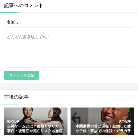
記事へのコメント
前後の記事
前の記事
次の記事
失神ゲームとは？種類とやり方・
本間朋晃の昔と現在！結婚した嫁
事件・後遺症や死亡リスクも徹底
や子供・事故での怪我・ガラガラ
解説【動画あり】
声の理由や復活動画も総まとめ