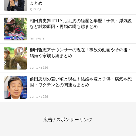
まとめ
gurung
相田貴史(SHELLY元旦那)の経歴と学歴！子供・浮気説
など離婚原因・再婚の噂も総まとめ
himawari
柳田哲志アナウンサーの現在！事故の動画やその後・
結婚や家族も総まとめ
yujitake226
前田忠明の若い頃と現在！結婚や嫁と子供・病気や死
因・ワクチンとの関連もまとめ
yujitake226
広告 / スポンサーリンク