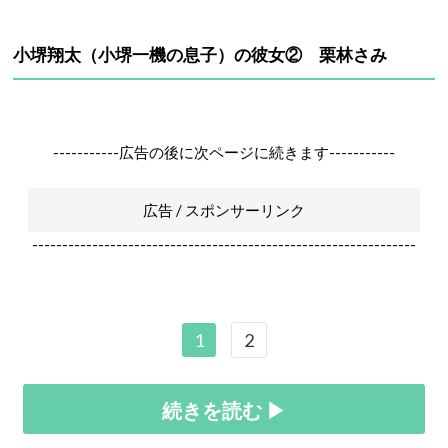
小堺翔太（小堺一機の息子）の彼女② 栗林さみ
-----------広告の後に次ページに続きます-----------
広告 / スポンサーリンク
----------------------------------------------------------------
1
2
続きを読む ▶