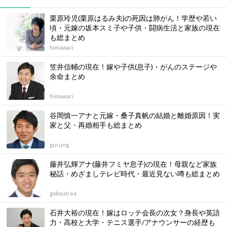
栗原玲児(栗原はるみ夫)の死因は肺がん！学歴や若い
頃・元嫁の坂本スミ子や子供・闘病生活と家族の現在
も総まとめ
himawari
笠井信輔の現在！嫁や子供(息子)・がんのステージや
余命まとめ
himawari
谷岡慎一アナと元嫁・桑子真帆の結婚と離婚原因！実
家と父・再婚相手も総まとめ
gurung
藤井弘輝アナ(藤井フミヤ息子)の現在！母親など家族
秘話・めざましテレビ時代・最近見ない噂も総まとめ
goboutree
石井大裕の現在！嫁はロッテ会長の次女？身長や英語
力・高校と大学・テニス選手/アナウンサーの経歴も