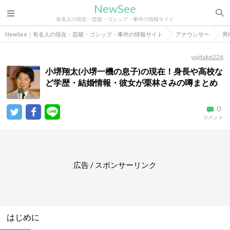
NewSee
有名人の現在・芸能・ゴシップ・事件の情報サイト
NewSee｜有名人の現在・芸能・ゴシップ・事件の情報サイト
アナウンサー
男
yujitake226
小堺翔太(小堺一機の息子)の現在！身長や高校な
ど学歴・結婚情報・彼女が栗林さみの噂まとめ
0
コメント
広告 / スポンサーリンク
はじめに