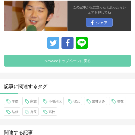
この記事が役に立ったと思ったら
シ
ェア
を押してね
シェア
NewSeeトップページに戻る
記事に関連するタグ
学歴
家族
小堺翔太
彼女
栗林さみ
現在
結婚
身長
高校
関連する記事