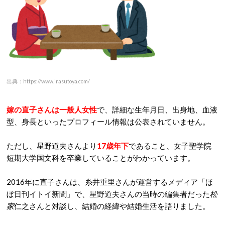
出典：https://www.irasutoya.com/
嫁の直子さんは一般人女性
で、詳細な生年月日、出身地、血液
型、身長といったプロフィール情報は公表されていません。
ただし、星野道夫さんより
17歳年下
であること、女子聖学院
短期大学国文科を卒業していることがわかっています。
2016年に直子さんは、糸井重里さんが運営するメディア「ほ
ぼ日刊イトイ新聞」で、星野道夫さんの当時の編集者だった
松
家
仁之さんと対談し、結婚の経緯や結婚生活を語りました。