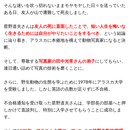
そんな迷いを吹っ切れないままモヤモヤした日々を送っていた
ある日、友人が山で遭難して死去しました。
星野道夫さんは
友人の死に直面したことで、短い人生を悔いな
く生きるためには自分がやりたいことをするべき
、という結論
に辿り着き、アラスカに本拠地を構えて動物写真家になると決
断。
そして、尊敬する
写真家の田中光常さんの弟子
にしてもらい、
連日通い詰めて写真の技術を磨くことに。
さらに、野生動物の生態を学ぶために1978年にアラスカ大学
を受験しました。しかし英語の点数が足りずに不合格。
不合格通知を受け取った星野道夫さんは、学部長の部屋へと押
しかけて直談判し、特別に入学させてもらうことに成功しま
す。