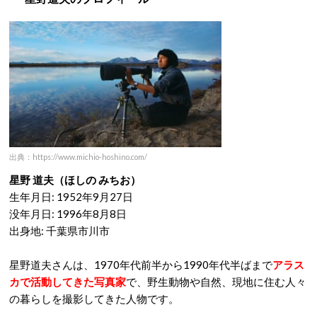
出典：https://www.michio-hoshino.com/
星野 道夫（ほしの みちお）
生年月日: 1952年9月27日
没年月日: 1996年8月8日
出身地: 千葉県市川市
星野道夫さんは、1970年代前半から1990年代半ばまで
アラス
カで活動してきた写真家
で、野生動物や自然、現地に住む人々
の暮らしを撮影してきた人物です。