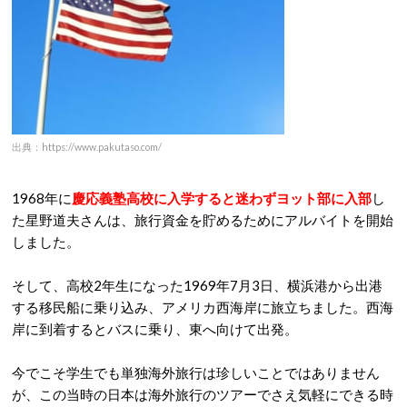
出典：https://www.pakutaso.com/
1968年に
慶応義塾高校
に入学すると迷わずヨット部に入部
し
た星野道夫さんは、旅行資金を貯めるためにアルバイトを開始
しました。
そして、高校2年生になった1969年7月3日、横浜港から出港
する移民船に乗り込み、アメリカ西海岸に旅立ちました。西海
岸に到着するとバスに乗り、東へ向けて出発。
今でこそ学生でも単独海外旅行は珍しいことではありません
が、この当時の日本は海外旅行のツアーでさえ気軽にできる時