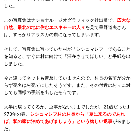
した。
この写真集はナショナル・ジオグラフィック社出版で、
広大な
自然、最北の地に住むエスキモーの人々
を見て星野道夫さん
は、すっかりアラスカの虜になってしまいます。
そして、写真集に写っていた村が「シシュマレフ」であること
を知ると、すぐに村に向けて「滞在させてほしい」と手紙を出
しました。
今と違ってネットも普及していませんので、村長の名前が分か
らず宛名は村宛てにしたそうです。また、その付近の村々に対
しても同様の手紙を出したそうです。
大半は戻ってくるか、返事がないままでしたが、21歳だった1
973年の春、
シシュマレフ村の村長から「夏に来るのであれ
ば、私の家に泊めてあげましょう」という嬉しい返事
が来まし
た。