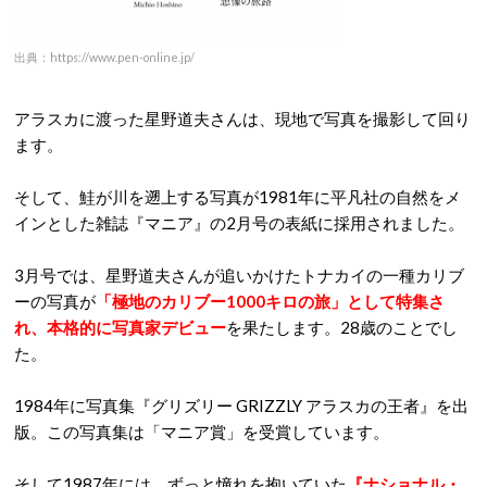
出典：https://www.pen-online.jp/
アラスカに渡った星野道夫さんは、現地で写真を撮影して回り
ます。
そして、鮭が川を遡上する写真が1981年に平凡社の自然をメ
インとした雑誌『マニア』の2月号の表紙に採用されました。
3月号では、星野道夫さんが追いかけたトナカイの一種カリブ
ーの写真が
「極地のカリブー1000キロの旅」として特集さ
れ、本格的に写真家デビュー
を果たします。28歳のことでし
た。
1984年に写真集『グリズリー GRIZZLY アラスカの王者』を出
版。この写真集は「マニア賞」を受賞しています。
そして1987年には、ずっと憧れを抱いていた
『ナショナル・