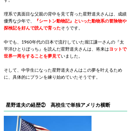
理系で真面目な父親の背中を見て育った星野道夫さんは、成績
優秀な少年で、
『シートン動物記』といった動物系の冒険物や
探検記を好んで読んで育った
そうです。
中でも、1960年代の日本で流行していた堀江謙一さんの『太
平洋ひとりぼっち』を読んだ星野道夫さんは、将来は
ヨットで
世界一周をすることを夢見て
いました。
そして、中学生になった星野道夫さんはこの夢を叶えるため
に、具体的にプランを練り始めていたそうです。
星野道夫の経歴②
高校生で単独アメリカ横断