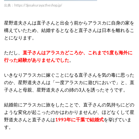
出典：https://3josakuraya.theshop.jp/
星野道夫さんは直子さんと出会う前からアラスカに自身の家を
構えていたため、結婚するとなると直子さんは日本を離れるこ
とになります。
ただし、
直子さんはアラスカどころか、これまで1度も海外に
行った経験がありませんでした
。
いきなりアラスカに嫁ぐことになる直子さんを気の毒に思った
のか、星野道夫さんは「一度アラスカに遊びにおいで」と、直
子さんと母親、星野道夫さんの姉の3人を誘ったそうです。
結婚前にアラスカに旅をしたことで、直子さんの気持ちにどの
ような変化が起こったのかはわかりませんが、ほどなくして星
野道夫さんと直子さんは
1993年に千葉で結婚式
を挙げていま
す。