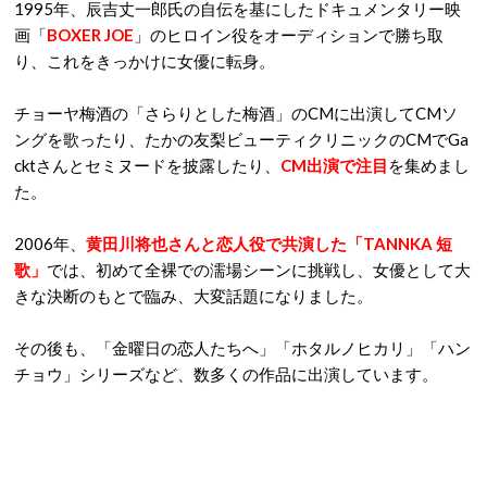
1995
年、辰吉丈一郎氏の自伝を基にしたドキュメンタリー映
画「
BOXER JOE
」のヒロイン役をオーディションで勝ち取
り、これをきっかけに女優に転身。
チョーヤ梅酒の「さらりとした梅酒」の
CM
に出演して
CM
ソ
ングを歌ったり、たかの友梨ビューティクリニックの
CM
で
Ga
ckt
さんとセミヌードを披露したり、
CM
出演で注目
を集めまし
た。
2006
年、
黄田川将也さんと恋人役で共演した「
TANNKA
短
歌」
では、初めて全裸での濡場シーンに挑戦し、女優として大
きな決断のもとで臨み、大変話題になりました。
その後も、「金曜日の恋人たちへ」「ホタルノヒカリ」「ハン
チョウ」シリーズなど、数多くの作品に出演しています。