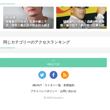
前の記事
次の記事
窪塚俊介の現在！兄弟や嫁と子
城島健司の現在！成績や年俸推
供・病気と義足説や死去説も総ま
移・嫁や息子・釣り師の仕事も総
とめ
まとめ
同じカテゴリーのアクセスランキング
PAGE TOP
ABOUT
ライター一覧
利用規約
プライバシーポリシー
お問い合わせ
© 2025 NewSee