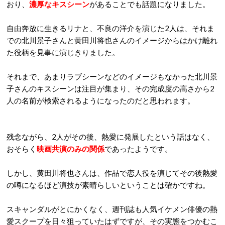
おり、
濃厚なキスシーン
があることでも話題になりました。
自由奔放に生きるリナと、不良の洋介を演じた
2
人は、それま
での北川景子さんと黄田川将也さんのイメージからはかけ離れ
た役柄を見事に演じきりました。
それまで、あまりラブシーンなどのイメージもなかった北川景
子さんのキスシーンは注目が集まり、その完成度の高さから
2
人の名前が検索されるようになったのだと思われます。
残念ながら、
2
人がその後、熱愛に発展したという話はなく、
おそらく
映画共演のみの関係
であったようです。
しかし、黄田川将也さんは、作品で恋人役を演じてその後熱愛
の噂になるほど演技が素晴らしいということは確かですね。
スキャンダルがとにかくなく、週刊誌も人気イケメン俳優の熱
愛スクープを日々狙っていたはずですが、その実態をつかむこ