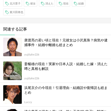
北川景子
彼女
消えた
現在
結婚
黄川田将也
関連する記事
唐渡亮の若い頃と現在！元彼女は小沢真珠？病気や逮
捕事件・結婚や離婚も総まとめ
yujitake226
姜暢雄の現在！実家や日本人説・結婚した嫁・消えた
噂と真相も解説
yujitake226
浜尾京介の今現在！引退理由・結婚説や復帰説も総ま
とめ
Luccy