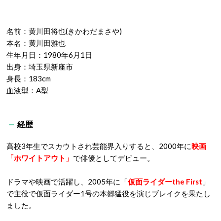
名前：黄川田将也(きかわだまさや)
本名：黄川田雅也
生年月日：
1980
年
6
月
1
日
出身：埼玉県新座市
身長：
183cm
血液型：
A
型
経歴
高校
3
年生でスカウトされ芸能界入りすると、
2000
年に
映画
「ホワイトアウト」
で俳優としてデビュー。
ドラマや映画で活躍し、
2005
年に「
仮面ライダー
the First
」
で主役で仮面ライダー
1
号の本郷猛役を演じブレイクを果たし
ました。