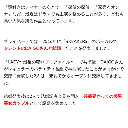
「謎解きはディナーのあとで」「探偵の探偵」「家売るオン
ナ」など、最近はドラマでも主演を務めることが多く、どれも
高い人気を誇る作品となっています。
プライベートでは、
2016
年に「
BREAKERS
」のボーカルで、
タレントの
DAIGO
さんと結婚
したことを発表しました。
「
LADY
〜最後の犯罪プロファイル〜
」で共演後、
DAIGO
さん
がレギュラーのバラエティ番組で再共演したことがきっかけで
交際に発展した
2
人は、兼ねてからオープンに交際してきまし
た。
結婚発表後は
2
人で結婚記者会見を開き、
芸能界きっての美男
美女カップル
として話題を集めました。