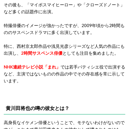
その後も、「マイボスマイヒーロー」や「クローズドノート」
など多くの話題作に出演。
特撮俳優のイメージが強かったですが、
2009
年頃から
2
時間も
ののサスペンスドラマに多く出演しています。
特に、西村京太郎作品や浅見光彦シリーズなど
人気の作品にも
出演し、
2
時間サスペンス俳優
としても注目を集めました。
NHK
連続テレビ小説「まれ」
では若手パティシエ役で出演する
など、主演ではないものの作品の中でその存在感を常に示して
います。
黄川田将也の噂の彼女とは？
高身長なイケメン俳優ということで、モテないわけがないので