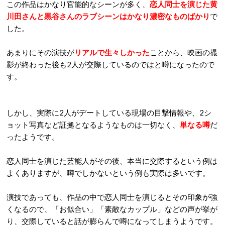
この作品はかなり官能的なシーンが多く、
恋人同士を演じた黄
川田さんと黒谷さんのラブシーンはかなり濃密なものばかり
で
した。
あまりにその演技が
リアルで生々しかった
ことから、映画の撮
影が終わった後も
2
人が交際しているのではと噂になったので
す。
しかし、実際に
2
人がデートしている現場の目撃情報や、
2
シ
ョット写真など証拠となるようなものは一切なく、
単なる噂
だ
ったようです。
恋人同士を演じた芸能人がその後、本当に交際するという例は
よくありますが、噂でしかないという例も実際は多いです。
演技であっても、作品の中で恋人同士を演じるとその印象が強
くなるので、「お似合い」「素敵なカップル」などの声が挙が
り、交際していると話が膨らんで噂になってしまうようです。