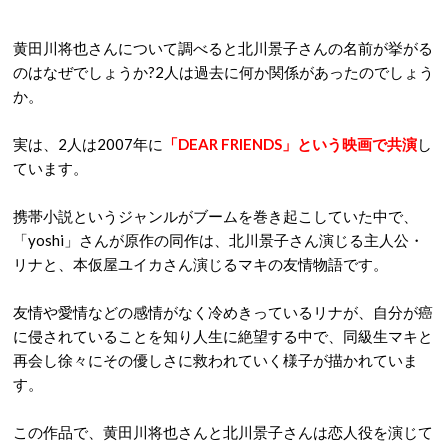
黄田川将也さんについて調べると北川景子さんの名前が挙がる
のはなぜでしょうか
?
2
人は過去に何か関係があったのでしょう
か。
実は、
2
人は
2007
年に
「
DEAR FRIENDS
」という映画で共演
し
ています。
携帯小説というジャンルがブームを巻き起こしていた中で、
「
yoshi
」さんが原作の同作は、北川景子さん演じる主人公・
リナと、本仮屋ユイカさん演じるマキの友情物語です。
友情や愛情などの感情がなく冷めきっているリナが、自分が癌
に侵されていることを知り人生に絶望する中で、
同級生マキと
再会し徐々にその優しさに救われていく様子が描かれていま
す。
この作品で、黄田川将也さんと北川景子さんは恋人役を演じて