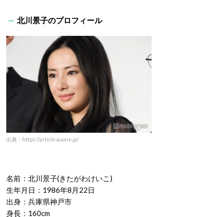
北川景子のプロフィール
出典：https://article.auone.jp/
名前：北川景子(きたがわけいこ)
生年月日：
1986
年
8
月
22
日
出身：兵庫県神戸市
身長：
160cm