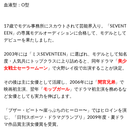
血液型：
O
型
17
歳でモデル事務所にスカウトされて芸能界入り。「
SEVENT
EEN
」の専属モデルオーディションに合格して、モデルとして
デビューを果たしました。
2003
年には「ミス
SEVENTEEN
」に選ばれ、モデルとして知名
度・人気共にトップクラスに上り詰めると、同年ドラマ「
美少
女戦士セーラームーン
」で火野レイ役で出演することが決定。
その後は主に女優として活躍し、
2006
年には「
間宮兄弟
」で
映画初主演、翌年「
モップガール
」でドラマ初主演を務めるな
ど女優としても実力を伸ばします。
「ブザー・ビート〜崖っぷちのヒーロー〜」ではヒロインを演
じ、「日刊スポーツ・ドラマグランプリ」
2009
年度・夏ドラ
マ
作品賞主演女優賞を受賞。