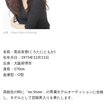
出典：https://talent.thetv.jp/
名前：黒谷友香(くろたにともか)
生年月日：
1975
年
12
月
11
日
出身：大阪府堺市
身長：
170cm
血液型：
O
型
高校生の時に「
mc Sister
」の専属モデルオーディションに合格
し、モデルとして芸能界入りを果たします。