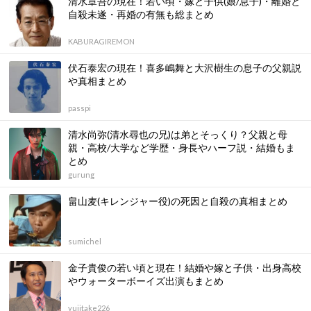
清水章吾の現在！若い頃・嫁と子供(娘/息子)・離婚と
自殺未遂・再婚の有無も総まとめ
KABURAGIREMON
伏石泰宏の現在！喜多嶋舞と大沢樹生の息子の父親説
や真相まとめ
passpi
清水尚弥(清水尋也の兄)は弟とそっくり？父親と母
親・高校/大学など学歴・身長やハーフ説・結婚もま
とめ
gurung
畠山麦(キレンジャー役)の死因と自殺の真相まとめ
sumichel
金子貴俊の若い頃と現在！結婚や嫁と子供・出身高校
やウォーターボーイズ出演もまとめ
yujitake226